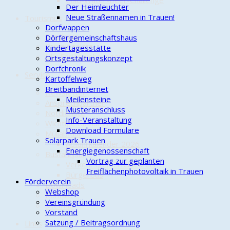
Cold-Water-Beer-Challenge
Der Heimleuchter
Neue Straßennamen in Trauen!
Tourismus
Dorfwappen
Gasthaus
Dörfergemeinschaftshaus
Campingplatz
Kindertagesstätte
Lilis Ferienwohnungen
Ortsgestaltungskonzept
Dorfchronik
Service
Kartoffelweg
Breitbandinternet
Newsletter
Meilensteine
Ansprechpartner
Musteranschluss
Notdienste
Info-Veranstaltung
Wichtige Rufnummern
Download Formulare
Müllabfuhr
Solarpark Trauen
Abfuhrkalender 2026
Energiegenossenschaft
Busfahrpläne
Vortrag zur geplanten
Verkehrsgem. Heidekreis
Freiflächenphotovoltaik in Trauen
Bürgerbus
Förderverein
Downloads
Webshop
Kontakt
Vereinsgründung
sitemap
Vorstand
Satzung / Beitragsordnung
Links