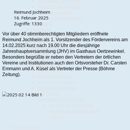
Straßenbau in Trauen
Trauen Haus Vorwerk 1
Reimund Jochheim
Der Heimleuchter
16. Februar 2025
Neue Straßennamen in
Zugriffe: 1330
Trauen!
Dorfwappen
Vor über 40 stimmberechtigten Mitgliedern eröffnete
Dörfergemeinschaftshaus
Reimund Jochheim als 1. Vorsitzender des Fördervereins am
Kindertagesstätte
14.02.2025 kurz nach 19.00 Uhr die diesjährige
Ortsgestaltungskonzept
Jahreshauptversammlung (JHV) im Gasthaus Oertzewinkel.
Dorfchronik
Besonders begrüßte er neben den Vertretern der örtlichen
Kartoffelweg
Vereine und Institutionen auch den Ortsvorsteher Dr. Carsten
Breitbandinternet
Emmann und A. Küsel als Vertreter der Presse (Böhme
Meilensteine
Zeitung).
Musteranschluss
Info-Veranstaltung
Download Formulare
Solarpark Trauen
Energiegenossenschaft
Vortrag zur geplanten
Freiflächenphotovoltaik in
Trauen
Förderverein