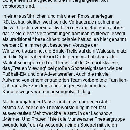
Dorfgemeinschaft gedacht, die im vergangenen Jahr
Anmeldung zu einer
verstorben sind.
Veranstaltung
2026
In einer ausführlichen und mit vielen Fotos unterlegten
1. Spatenstich – auf Trauener
Rückschau stellten wechselnde Vortragende noch einmal
Art
die wichtigsten Vereinsaktivitäten des abgelaufenen Jahres
Vortrag „Neue Nachbarn –
dar. Viele dieser Veranstaltungen darf man mittlerweile wohl
Industriearbeiter aufs Land“
als „traditionell“ bezeichnen; beispielhaft sollen hier genannt
Trauen-Tower
werden: Die immer gut besuchten Vorträge der
Vortrag „Aufbaujahre in
Wintervortragsreihe, die Boule-Treffs auf dem Waldspielplatz
Munster“
und die Spieleabende im Dörfergemeinschaftshaus, der
Frühjahrsputz in Trauen 2026
Maifrühschoppen und der Herbst auf der Streuobstwiese,
Wir bauen Insektenhotels
das „Trauen Viewing“ bei großen Sportereignissen wie der
Komödie in der
Fußball-EM und die Adventstreffen. Auch die mit viel
Mehrzweckhalle
Aufwand von einem engagierten Team vorbereitete Familien-
Trauen hüpft!
Fahrradrallye zum fünfzehnjährigen Bestehen des
Maifrühschoppen 2026
Kartoffelweges war ein riesengroßer Erfolg.
Dorf-Flohmarkt in Trauen
Trauen kühlt sich ab
Nach neunjähriger Pause fand im vergangenen Jahr
2025
erstmals wieder eine Theatervorstellung in der fast
Vortrag "Operationsplan
ausverkauften Mehrzweckhalle statt. In der Lachshow
Deutschland"
„Männer! Und Frauen.“ hielt die Munsteraner Theatergruppe
Vortrag „Munster –
„Wundertüte“ den Anwesenden einen Spiegel mit vielen
Aufbaujahre einer Stadt“