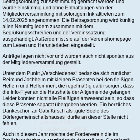
Beitragsordnung zur Abstimmung gebracht werden und
2016
wurde einstimmig und ohne Enthaltungen von der
Info schnelles Internet
Mitgliederversammlung mit sofortigem Inkrafttreten zum
Aktion Saubere Stadt
14.02.2025 angenommen. Die Beitragsordnung wird künftig
Musteranschluss Glasfaser
allen Neumitgliedern zusammen mit dem
Frühschoppen 1. Mai
Begrüßungsschreiben und der Vereinssatzung
Schützenumzug Munster
ausgehändigt. Außerdem ist sie auf der Vereinshomepage
Einweihung Glasfaser
zum Lesen und Herunterladen eingestellt.
Familienfahrradtour
Pflege Streuobstwiese
Anträge lagen nicht vor und wurden auch nicht spontan aus
Besichtigung DLR
der Mitgliederversammlung gestellt.
Adventsexpress
Jahresabschlussfeier
Unter dem Punkt „Verschiedenes“ bedankte sich zunächst
2015
Reimund Jochheim mit kleinen Präsenten bei den fleißigen
Vortrag Kaffeeanbau
Helfern und Helferinnen, die regelmäßig dafür sorgen, dass
Peter kümmt inkognito
die Info-Flyer an die Haushalte der Altgemeinde gelangen.
Aktion "Saubere Stadt"
Leider konnten nicht alle Fleißigen anwesend sein, so dass
Frühschoppen 1. Mai
diese Präsente separat übergeben werden. Ein herzliches
Pfingstbaumpflanzen
Dankeschön an Gabi Kirsch als „gute Seele des
Bänke Streuobstwiese
Dörfergemeinschaftshauses“ durfte an dieser Stelle nicht
Erkundungsfahrt
fehlen.
1. Familienfahrradtour
Erweiterung Streuobstwiese
Auch in diesem Jahr möchte der Förderverein die im