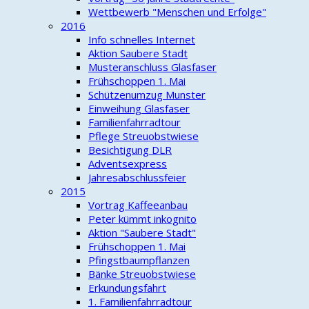
Wettbewerb "Menschen und Erfolge"
2016
Info schnelles Internet
Aktion Saubere Stadt
Musteranschluss Glasfaser
Frühschoppen 1. Mai
Schützenumzug Munster
Einweihung Glasfaser
Familienfahrradtour
Pflege Streuobstwiese
Besichtigung DLR
Adventsexpress
Jahresabschlussfeier
2015
Vortrag Kaffeeanbau
Peter kümmt inkognito
Aktion "Saubere Stadt"
Frühschoppen 1. Mai
Pfingstbaumpflanzen
Bänke Streuobstwiese
Erkundungsfahrt
1. Familienfahrradtour