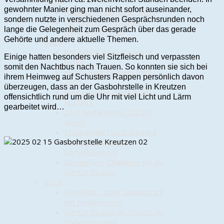
2026
gewohnter Manier ging man nicht sofort auseinander,
Radwegepaten unterwegs
sondern nutzte in verschiedenen Gesprächsrunden noch
Die Oertze Piraten beim
lange die Gelegenheit zum Gespräch über das gerade
Oldtimer-Treffen
Gehörte und andere aktuelle Themen.
2025
Bei gutem Wetter kann ja
Einige hatten besonders viel Sitzfleisch und verpassten
jeder!
somit den Nachtbus nach Trauen. So konnten sie sich bei
Kleine-Kennzeichen-Treff
ihrem Heimweg auf Schusters Rappen persönlich davon
2025
überzeugen, dass an der Gasbohrstelle in Kreutzen
Gemeinsame Zweitakter-
offensichtlich rund um die Uhr mit viel Licht und Lärm
Ausfahrt
gearbeitet wird…
24-h-Mofarennen 2025 in
Alvern
Etappenfahrt nach Istanbul
Herbstkontrolle des
Kartoffelweges
Baumpflanz-Challenge für die
Oertze Piraten
2024
Eigentlich… oder: Saisonstart
mit Hindernissen
Oertze Piraten im Einsatz als
Radwegepaten