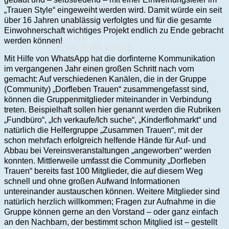
Vortrag "Munster und das
„Trauen Style“ eingeweiht werden wird. Damit würde ein seit
Militär"
über 16 Jahren unablässig verfolgtes und für die gesamte
Kinder bemalen Bänke für
Einwohnerschaft wichtiges Projekt endlich zu Ende gebracht
Trauen
werden können!
Chic in den Frühling
Vortrag
Mit Hilfe von WhatsApp hat die dorfinterne Kommunikation
"Arzneimittelversorgung 2024
im vergangenen Jahr einen großen Schritt nach vorn
und E-Rezept"
gemacht: Auf verschiedenen Kanälen, die in der Gruppe
Boule-Saison in Trauen hat
(Community) „Dorfleben Trauen“ zusammengefasst sind,
begonnen
können die Gruppenmitglieder miteinander in Verbindung
Der Mai ist gekommen…
treten. Beispielhaft sollen hier genannt werden die Rubriken
Dorfgemeinschaft jubelt
„Fundbüro“, „Ich verkaufe/Ich suche“, „Kinderflohmarkt“ und
Nationalelf zum Sieg!
natürlich die Helfergruppe „Zusammen Trauen“, mit der
Kinderfahrradtour zum
schon mehrfach erfolgreich helfende Hände für Auf- und
Wildpark in Müden
Abbau bei Vereinsveranstaltungen „angeworben“ werden
Piratenbank an Ort und Stelle
konnten. Mittlerweile umfasst die Community „Dorfleben
Fahrradrallye auf den Spuren
Trauen“ bereits fast 100 Mitglieder, die auf diesem Weg
der Kartoffel
schnell und ohne großen Aufwand Informationen
Herbst auf der
untereinander austauschen können. Weitere Mitglieder sind
Streuobstwiese
natürlich herzlich willkommen; Fragen zur Aufnahme in die
Was für ein Theater!
Gruppe können gerne an den Vorstand – oder ganz einfach
Adventstreffs 2024
an den Nachbarn, der bestimmt schon Mitglied ist – gestellt