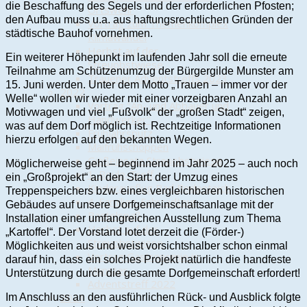
die Beschaffung des Segels und der erforderlichen Pfosten;
Ortswehr
den Aufbau muss u.a. aus haftungsrechtlichen Gründen der
Vortrag zum Themenkomplex
städtische Bauhof vornehmen.
Klimawandel
Herbst auf der
Ein weiterer Höhepunkt im laufenden Jahr soll die erneute
Streuobstwiese
Teilnahme am Schützenumzug der Bürgergilde Munster am
Trauener Adventstreffs 2023
15. Juni werden. Unter dem Motto „Trauen – immer vor der
2022
Welle“ wollen wir wieder mit einer vorzeigbaren Anzahl an
Vortrag "An- und Abbauer und
Motivwagen und viel „Fußvolk“ der „großen Stadt“ zeigen,
Handwerker"
was auf dem Dorf möglich ist. Rechtzeitige Informationen
Frühjahrsputz
hierzu erfolgen auf den bekannten Wegen.
Maifrühschoppen
Gießeinsatz Streuobstwiese
Möglicherweise geht – beginnend im Jahr 2025 – auch noch
1. Boule-Treff
ein „Großprojekt“ an den Start: der Umzug eines
Kinderausflug Bad Bodenteich
Treppenspeichers bzw. eines vergleichbaren historischen
4. Familien-Fahrradtour
Gebäudes auf unsere Dorfgemeinschaftsanlage mit der
Bastelspaß
Installation einer umfangreichen Ausstellung zum Thema
Herbst auf der
„Kartoffel“. Der Vorstand lotet derzeit die (Förder-)
Streuobstwiese
Möglichkeiten aus und weist vorsichtshalber schon einmal
Vortrag Gastronomie in
darauf hin, dass ein solches Projekt natürlich die handfeste
Munster
Unterstützung durch die gesamte Dorfgemeinschaft erfordert!
Adventstreff 2022
2021
Im Anschluss an den ausführlichen Rück- und Ausblick folgte