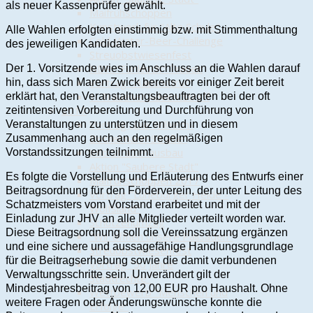
als neuer Kassenprüfer gewählt.
Maifrühschoppen
Kunstwerk für "Alte Schule"
Alle Wahlen erfolgten einstimmig bzw. mit Stimmenthaltung
Cold-Water-Beer-Challenge
des jeweiligen Kandidaten.
Streuobstwiesenfest
NDR: "Funkloch" Trauen
Der 1. Vorsitzende wies im Anschluss an die Wahlen darauf
Vortrag "Hausnotruf"
hin, dass sich Maren Zwick bereits vor einiger Zeit bereit
1. Trauener Adventstreff
erklärt hat, den Veranstaltungsbeauftragten bei der oft
2017
zeitintensiven Vorbereitung und Durchführung von
Vortrag „Die Wilhelm-
Veranstaltungen zu unterstützen und in diesem
Bockelmann-Straße"
Zusammenhang auch an den regelmäßigen
Info Straßenausbau
Vorstandssitzungen teilnimmt.
Aktion "Saubere Stadt"
Es folgte die Vorstellung und Erläuterung des Entwurfs einer
Maifrühschoppen 2017
Beitragsordnung für den Förderverein, der unter Leitung des
Vortrag "Lüneburger Heide -
Schatzmeisters vom Vorstand erarbeitet und mit der
Wolfsland"
Einladung zur JHV an alle Mitglieder verteilt worden war.
Schützenumzug
Diese Beitragsordnung soll die Vereinssatzung ergänzen
"Wir öffnen unsere Palisaden"
und eine sichere und aussagefähige Handlungsgrundlage
Streuobstwiesenfest
für die Beitragserhebung sowie die damit verbundenen
Vortrag "50 Jahre
Verwaltungsschritte sein. Unverändert gilt der
Stadtrechte"
Mindestjahresbeitrag von 12,00 EUR pro Haushalt. Ohne
Wettbewerb "Menschen und
weitere Fragen oder Änderungswünsche konnte die
Erfolge"