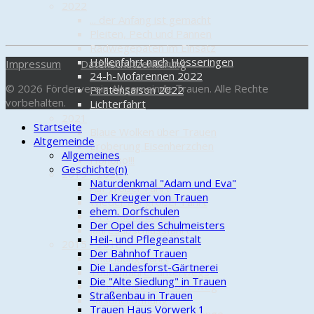
2022
... der Anfang ist gemacht
Pleiten, Pech und Pannen
Radwegepaten im Einsatz
Höllenfahrt nach Hösseringen
Impressum
Datenschutzerklärung
24-h-Mofarennen 2022
© 2026 Förderverein Altgemeinde Trauen. Alle Rechte
Piratensaison 2022
vorbehalten.
Lichterfahrt
2021
Startseite
Blaue Wolken über Trauen
Altgemeinde
Eroberung Eisenherzchen
Allgemeines
Hohoho!!!
Geschichte(n)
2019 - 2020
Naturdenkmal "Adam und Eva"
Auf großer Fahrt
Der Kreuger von Trauen
Wieder auf großer Fahrt
ehem. Dorfschulen
24-h-Mofarennen
Der Opel des Schulmeisters
Jahresabschlussfahrt
Heil- und Pflegeanstalt
2015 - 2018
Der Bahnhof Trauen
Erkundungsfahrt
Die Landesforst-Gärtnerei
Tourenfahrer unterwegs
Die "Alte Siedlung" in Trauen
Kontrollfahrt Kartoffelweg
Straßenbau in Trauen
Saisoneröffnung
Trauen Haus Vorwerk 1