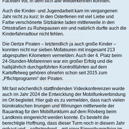
Facetten vor, in dem sich alle wiederkennen konnten.
Frühjahrsputz in Trauen
Boule-Saison in Trauen
Auch die Kinder- und Jugendarbeit kam im vergangenen
eröffnet
Jahr nicht zu kurz: In den Osterferien mit viel Liebe und
Maifrühschoppen 2025
Farbe verschönerte Sitzbänke laden mittlerweile in den
Baugenehmigung für den
Ortsstraßen zu Ruhepausen ein und natürlich durfte auch die
Mobilfunkturm in Trauen
Kinderfahrradtour nicht fehlen.
Sonnensegel auf dem
Die Oertze Piraten – letztendlich ja auch große Kinder –
Waldspielplatz
konnten nicht nur sieben Mofatouren mit insgesamt 213
Teilnahme am Schützenumzug
abgespulten Kilometern vermelden: Auch der 4. Platz beim
in Munster
24-Stunden-Mofarennen war ein großer Erfolg und die
Familien-Fahrradtour 2025
halbjährlich durchgeführten Kontrollfahrten auf dem
Der 25.10.2025 – ein
Kartoffelweg gehören ohnehin schon seit 2015 zum
ereignisreicher Tag
„Pflichtprogramm“ der Piraten.
Baumpflanz-Challenge für den
Förderverein
Mit fast wöchentlich stattfindenden Videokonferenzen wurde
Unser Dorf soll leuchten!
auch im Jahr 2024 die Entwicklung der Mobilfunkverbindung
Vortrag “Wald- und
im Ort begleitet. Hier gab es zu vermelden, dass nach vielen
Forstwirtschaft in
bürokratischen Irrungen und Wirrungen mittlerweile der
Niedersachsen”
Bauantrag für den Mobilfunkturm auf dem Rövberg beim
Adventstreffen in der
Landkreis eingereicht werden konnte. Es besteht die
Altgemeinde Trauen
berechtigte Hoffnung, dass dieser Turm noch in diesem Jahr
2024
gebaut und – selbstredend – mit einer Einweihungsfeier im