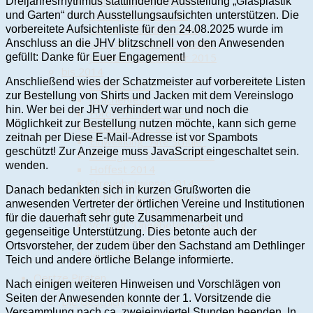
Neues Wartehäuschen
Dreijahresrhythmus stattfindende Ausstellung „Glasplastik
Vortrag DGH in Nds.
und Garten“ durch Ausstellungsaufsichten unterstützen. Die
Kurs Obstbaumschnitt
vorbereitete Aufsichtenliste für den 24.08.2025 wurde im
Vortrag Rauchwarnmelder
Anschluss an die JHV blitzschnell von den Anwesenden
Jahresabschlussfeier 2015
gefüllt: Danke für Euer Engagement!
bis 2014
Anschließend wies der Schatzmeister auf vorbereitete Listen
Maifest 2011
zur Bestellung von Shirts und Jacken mit dem Vereinslogo
Drachenfest
hin. Wer bei der JHV verhindert war und noch die
Fördermittelbescheid
Möglichkeit zur Bestellung nutzen möchte, kann sich gerne
Schützenfest 2012
zeitnah per
Diese E-Mail-Adresse ist vor Spambots
Einweihung "Alte Schule"
geschützt! Zur Anzeige muss JavaScript eingeschaltet sein.
Ehrung der Stadt Munster
wenden.
Hoffest 2014
Streuobstwiese 2014
Danach bedankten sich in kurzen Grußworten die
Richtfest Geräteschuppen
anwesenden Vertreter der örtlichen Vereine und Institutionen
Volkstrauertag 2014
für die dauerhaft sehr gute Zusammenarbeit und
Vortrag "Ungebetene Gäste"
gegenseitige Unterstützung. Dies betonte auch der
Bürgerbus am DGH
Ortsvorsteher, der zudem über den Sachstand am Dethlinger
Jahresabschlussfeier 2014
Teich und andere örtliche Belange informierte.
Oertze Piraten
Nach einigen weiteren Hinweisen und Vorschlägen von
Seiten der Anwesenden konnte der 1. Vorsitzende die
Die Geschichte
Versammlung nach ca. zweieinviertel Stunden beenden. In