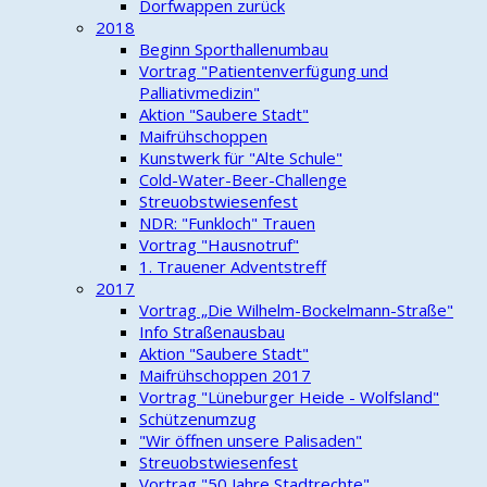
Dorfwappen zurück
2018
Beginn Sporthallenumbau
Vortrag "Patientenverfügung und
Palliativmedizin"
Aktion "Saubere Stadt"
Maifrühschoppen
Kunstwerk für "Alte Schule"
Cold-Water-Beer-Challenge
Streuobstwiesenfest
NDR: "Funkloch" Trauen
Vortrag "Hausnotruf"
1. Trauener Adventstreff
2017
Vortrag „Die Wilhelm-Bockelmann-Straße"
Info Straßenausbau
Aktion "Saubere Stadt"
Maifrühschoppen 2017
Vortrag "Lüneburger Heide - Wolfsland"
Schützenumzug
"Wir öffnen unsere Palisaden"
Streuobstwiesenfest
Vortrag "50 Jahre Stadtrechte"