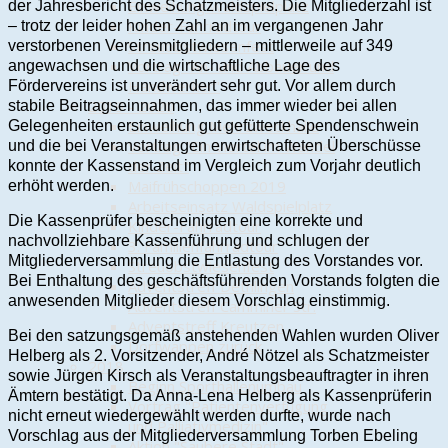
Einweihung Waldspielplatz
der Jahresbericht des Schatzmeisters. Die Mitgliederzahl ist
Kinder-Fahrradtour
– trotz der leider hohen Zahl an im vergangenen Jahr
Streuobstwiesenfest
verstorbenen Vereinsmitgliedern – mittlerweile auf 349
Vortrag "An- und Abbauer und
angewachsen und die wirtschaftliche Lage des
Handwerker"
Fördervereins ist unverändert sehr gut. Vor allem durch
2019 - 2020
stabile Beitragseinnahmen, das immer wieder bei allen
Einweihung Mehrzweckhalle
Gelegenheiten erstaunlich gut gefütterte Spendenschwein
Vortrag "Ein Viertel im Wandel
und die bei Veranstaltungen erwirtschafteten Überschüsse
der Zeit"
konnte der Kassenstand im Vergleich zum Vorjahr deutlich
Maifrühschoppen 2019
erhöht werden.
Arbeitseinsatz Waldspielplatz
Die Kassenprüfer bescheinigten eine korrekte und
Kinder-Fahrradtour
nachvollziehbare Kassenführung und schlugen der
3. Familienfahrradtour
Mitgliederversammlung die Entlastung des Vorstandes vor.
Streuobstwiesenfest
Bei Enthaltung des geschäftsführenden Vorstands folgten die
Adventstreff Dethlingen
anwesenden Mitglieder diesem Vorschlag einstimmig.
Adventstreff Camminer Str.
Adventstreff Kreutzen
Bei den satzungsgemäß anstehenden Wahlen wurden Oliver
Dorfwappen zurück
Helberg als 2. Vorsitzender, André Nötzel als Schatzmeister
2018
sowie Jürgen Kirsch als Veranstaltungsbeauftragter in ihren
Beginn Sporthallenumbau
Ämtern bestätigt. Da Anna-Lena Helberg als Kassenprüferin
Vortrag "Patientenverfügung
nicht erneut wiedergewählt werden durfte, wurde nach
und Palliativmedizin"
Vorschlag aus der Mitgliederversammlung Torben Ebeling
Aktion "Saubere Stadt"