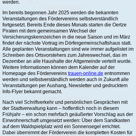
2023
werden.
Eröffnung der Bücher-
Tauschzelle
Im bereits begonnen Jahr 2025 werden die bekannten
NDR berichtet erneut über
Veranstaltungen des Fördervereins selbstverständlich
das "Funkloch" Trauen
fortgesetzt. Bereits Ende dieses Monats starten die Oertze
Vortrag "Munster-Lager –
Piraten mit dem gemeinsamen Wechsel der
eine Stadt und „Ihre“ Lager
Versicherungskennzeichen in die neue Saison und im März
und Kasernen"
findet der nächste Vortrag im Dörfergemeinschaftshaus statt.
Aktion "Sauberes Dorf"
Alle geplanten Veranstaltungen sind wie immer aufgelistet im
Vortrag "Vom Einzelbauern
Schreiben des Ortsvorstehers zum Jahreswechsel, das im
zum Kollektiv - Die Anfänge
Dezember an alle Haushalte der Altgemeinde verteilt wurde.
der sozialistischen Agrarpolitik
Weitere Informationen können dem Kalender auf der
in der DDR"
Homepage des Fördervereins
trauen-online.de
entnommen
Maifrühschoppen 2023
werden und selbstverständlich werden auch in Zukunft alle
Teilnahme am Schützenumzug
Veranstaltungen per Aushang, Newsletter und gedrucktem
in Munster
Info-Flyer bekannt gemacht.
1. Trauener Dorf-Picknick
Nach viel Schriftverkehr und persönlichen Gesprächen mit
Abschluss der Boule-Saison
der Stadtverwaltung kann – hoffentlich noch in diesem
2023?
Frühjahr – ein schon mehrfach geäußerter Vorschlag aus der
Kinder-Fahrradtour
Einwohnerschaft umgesetzt werden: Über dem Sandkasten
Endlich Mobilfunk in Trauen
auf dem Waldspielplatz wird ein Sonnensegel errichtet.
Hohe Auszeichnungen für
Dabei übernimmt der Förderverein die kompletten Kosten für
"Charly" Kirsch und unsere