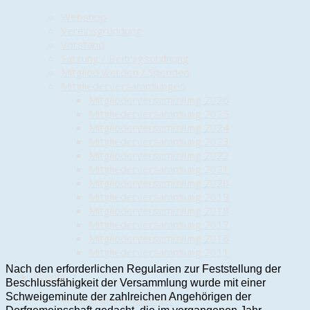
Webshop
Vereinsgründung
Vorstand
Satzung / Beitragsordnung
Mitglied werden / Spenden
Mitgliederversammlungen
Mitgliederversammlung 2026
Mitgliederversammlung 2025
Mitgliederversammlung 2024
Mitgliederversammlung 2023
Mitgliederversammlung 2022
Mitgliederversammlung 2021
Mitgliederversammlung 2020
Mitgliederversammlung 2019
Mitgliederversammlung 2018
Mitgliederversammlung 2017
Mitgliederversammlung 2016
Mitgliederversammlung 2011
Nach den erforderlichen Regularien zur Feststellung der
Events
Beschlussfähigkeit der Versammlung wurde mit einer
Schweigeminute der zahlreichen Angehörigen der
Veranstaltungskalender