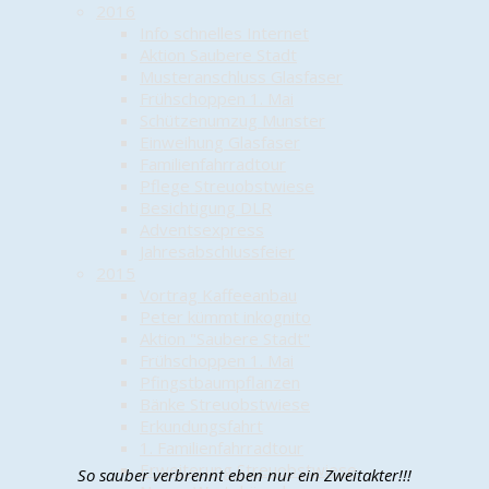
2016
Info schnelles Internet
Aktion Saubere Stadt
Musteranschluss Glasfaser
Frühschoppen 1. Mai
Schützenumzug Munster
Einweihung Glasfaser
Familienfahrradtour
Pflege Streuobstwiese
Besichtigung DLR
Adventsexpress
Jahresabschlussfeier
2015
Vortrag Kaffeeanbau
Peter kümmt inkognito
Aktion "Saubere Stadt"
Frühschoppen 1. Mai
Pfingstbaumpflanzen
Bänke Streuobstwiese
Erkundungsfahrt
1. Familienfahrradtour
Erweiterung Streuobstwiese
So sauber verbrennt eben nur ein Zweitakter!!!