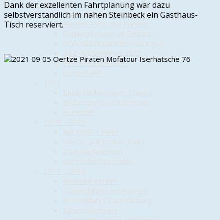
2022
Dank der exzellenten Fahrtplanung war dazu
... der Anfang ist gemacht
selbstverständlich im nahen Steinbeck ein Gasthaus-
Pleiten, Pech und Pannen
Tisch reserviert.
Radwegepaten im Einsatz
Höllenfahrt nach Hösseringen
24-h-Mofarennen 2022
Piratensaison 2022
Lichterfahrt
2021
Blaue Wolken über Trauen
Eroberung Eisenherzchen
Hohoho!!!
2019 - 2020
Auf großer Fahrt
Wieder auf großer Fahrt
24-h-Mofarennen
Jahresabschlussfahrt
2015 - 2018
Erkundungsfahrt
Tourenfahrer unterwegs
Kontrollfahrt Kartoffelweg
Saisoneröffnung