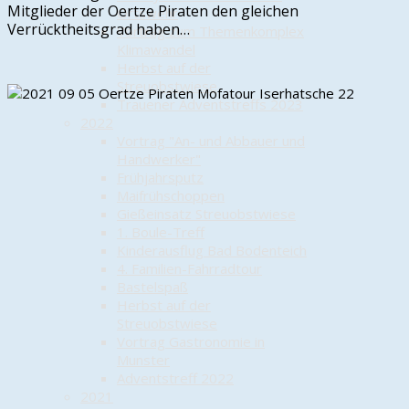
Mitglieder der Oertze Piraten den gleichen
Ortswehr
Verrücktheitsgrad haben…
Vortrag zum Themenkomplex
Klimawandel
Herbst auf der
Streuobstwiese
Trauener Adventstreffs 2023
2022
Vortrag "An- und Abbauer und
Handwerker"
Frühjahrsputz
Maifrühschoppen
Gießeinsatz Streuobstwiese
1. Boule-Treff
Kinderausflug Bad Bodenteich
4. Familien-Fahrradtour
Bastelspaß
Herbst auf der
Streuobstwiese
Vortrag Gastronomie in
Munster
Adventstreff 2022
2021