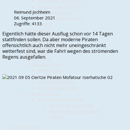
Straßenbau in Trauen
Trauen Haus Vorwerk 1
Reimund Jochheim
Der Heimleuchter
06. September 2021
Neue Straßennamen in
Zugriffe: 4133
Trauen!
Dorfwappen
Eigentlich hätte dieser Ausflug schon vor 14 Tagen
Dörfergemeinschaftshaus
stattfinden sollen. Da aber moderne Piraten
Kindertagesstätte
offensichtlich auch nicht mehr uneingeschränkt
Ortsgestaltungskonzept
wetterfest sind, war die Fahrt wegen des strömenden
Dorfchronik
Regens ausgefallen.
Kartoffelweg
Breitbandinternet
Meilensteine
Musteranschluss
Info-Veranstaltung
Download Formulare
Solarpark Trauen
Energiegenossenschaft
Vortrag zur geplanten
Freiflächenphotovoltaik in
Trauen
Förderverein