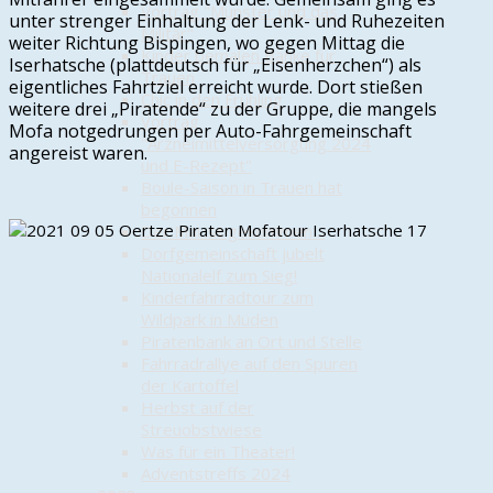
Vortrag "Munster und das
unter strenger Einhaltung der Lenk- und Ruhezeiten
Militär"
weiter Richtung Bispingen, wo gegen Mittag die
Kinder bemalen Bänke für
Iserhatsche (plattdeutsch für „Eisenherzchen“) als
Trauen
eigentliches Fahrtziel erreicht wurde. Dort stießen
Chic in den Frühling
weitere drei „Piratende“ zu der Gruppe, die mangels
Vortrag
Mofa notgedrungen per Auto-Fahrgemeinschaft
"Arzneimittelversorgung 2024
angereist waren.
und E-Rezept"
Boule-Saison in Trauen hat
begonnen
Der Mai ist gekommen…
Dorfgemeinschaft jubelt
Nationalelf zum Sieg!
Kinderfahrradtour zum
Wildpark in Müden
Piratenbank an Ort und Stelle
Fahrradrallye auf den Spuren
der Kartoffel
Herbst auf der
Streuobstwiese
Was für ein Theater!
Adventstreffs 2024