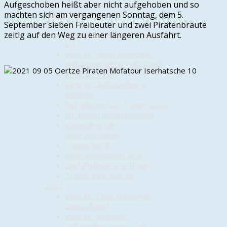
Anmeldung zu einer
Aufgeschoben heißt aber nicht aufgehoben und so
Veranstaltung
machten sich am vergangenen Sonntag, dem 5.
2026
September sieben Freibeuter und zwei Piratenbräute
1. Spatenstich – auf Trauener
zeitig auf den Weg zu einer längeren Ausfahrt.
Art
Vortrag „Neue Nachbarn –
Industriearbeiter aufs Land“
Trauen-Tower
Vortrag „Aufbaujahre in
Munster“
Frühjahrsputz in Trauen 2026
Wir bauen Insektenhotels
Komödie in der
Mehrzweckhalle
Trauen hüpft!
Maifrühschoppen 2026
Dorf-Flohmarkt in Trauen
Trauen kühlt sich ab
2025
Vortrag "Operationsplan
Deutschland"
Vortrag „Munster –
Aufbaujahre einer Stadt“