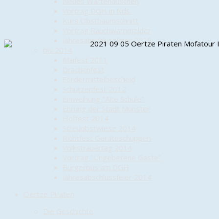
Neues Wartehäuschen
Vortrag DGH in Nds.
Kurs Obstbaumschnitt
Vortrag Rauchwarnmelder
Jahresabschlussfeier 2015
bis 2014
Maifest 2011
Drachenfest
Fördermittelbescheid
Schützenfest 2012
Einweihung "Alte Schule"
Ehrung der Stadt Munster
Hoffest 2014
Streuobstwiese 2014
Richtfest Geräteschuppen
Volkstrauertag 2014
Vortrag "Ungebetene Gäste"
Bürgerbus am DGH
Jahresabschlussfeier 2014
Oertze Piraten
Die Geschichte