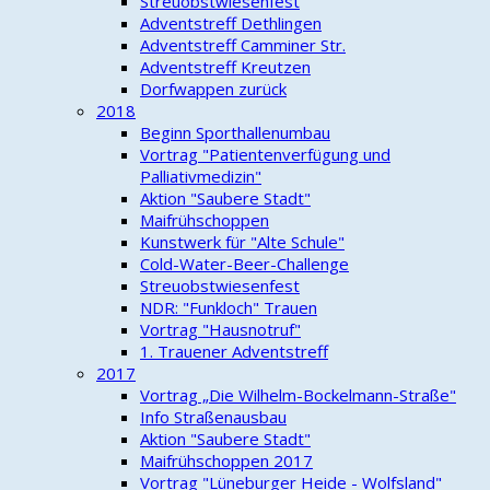
Streuobstwiesenfest
Adventstreff Dethlingen
Adventstreff Camminer Str.
Adventstreff Kreutzen
Dorfwappen zurück
2018
Beginn Sporthallenumbau
Vortrag "Patientenverfügung und
Palliativmedizin"
Aktion "Saubere Stadt"
Maifrühschoppen
Kunstwerk für "Alte Schule"
Cold-Water-Beer-Challenge
Streuobstwiesenfest
NDR: "Funkloch" Trauen
Vortrag "Hausnotruf"
1. Trauener Adventstreff
2017
Vortrag „Die Wilhelm-Bockelmann-Straße"
Info Straßenausbau
Aktion "Saubere Stadt"
Maifrühschoppen 2017
Vortrag "Lüneburger Heide - Wolfsland"