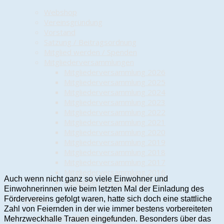
Webshop
Vereinsgründung
Vorstand
Satzung / Beitragsordnung
Mitglied werden / Spenden
Mitgliederversammlungen
Mitgliederversammlung 2026
Mitgliederversammlung 2025
Mitgliederversammlung 2024
Mitgliederversammlung 2023
Mitgliederversammlung 2022
Mitgliederversammlung 2021
Mitgliederversammlung 2020
Mitgliederversammlung 2019
Mitgliederversammlung 2018
Mitgliederversammlung 2017
Mitgliederversammlung 2016
Auch wenn nicht ganz so viele Einwohner und
Mitgliederversammlung 2011
Einwohnerinnen wie beim letzten Mal der Einladung des
Fördervereins gefolgt waren, hatte sich doch eine stattliche
Events
Zahl von Feiernden in der wie immer bestens vorbereiteten
Veranstaltungskalender
Mehrzweckhalle Trauen eingefunden. Besonders über das