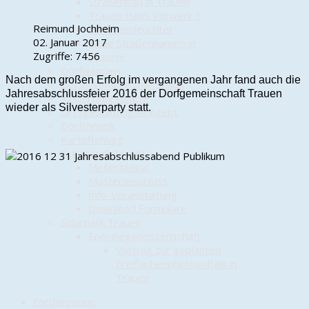
Straßenbau in Trauen
Trauen Haus Vorwerk 1
Reimund Jochheim
Der Heimleuchter
02. Januar 2017
Neue Straßennamen in
Zugriffe: 7456
Trauen!
Dorfwappen
Nach dem großen Erfolg im vergangenen Jahr fand auch die
Dörfergemeinschaftshaus
Jahresabschlussfeier 2016 der Dorfgemeinschaft Trauen
Kindertagesstätte
wieder als Silvesterparty statt.
Ortsgestaltungskonzept
Dorfchronik
Kartoffelweg
Breitbandinternet
Meilensteine
Musteranschluss
Info-Veranstaltung
Download Formulare
Solarpark Trauen
Energiegenossenschaft
Vortrag zur geplanten
Freiflächenphotovoltaik in
Trauen
Förderverein