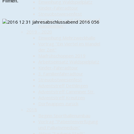
Filmen.
Einweihung Waldspielplatz
Kinder-Fahrradtour
Streuobstwiesenfest
Vortrag "An- und Abbauer und
Handwerker"
2019 - 2020
Einweihung Mehrzweckhalle
Vortrag "Ein Viertel im Wandel
der Zeit"
Maifrühschoppen 2019
Arbeitseinsatz Waldspielplatz
Kinder-Fahrradtour
3. Familienfahrradtour
Streuobstwiesenfest
Adventstreff Dethlingen
Adventstreff Camminer Str.
Adventstreff Kreutzen
Dorfwappen zurück
2018
Beginn Sporthallenumbau
Vortrag "Patientenverfügung
und Palliativmedizin"
Aktion "Saubere Stadt"