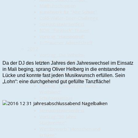
Maifrühschoppen
Kunstwerk für "Alte Schule"
Cold-Water-Beer-Challenge
Streuobstwiesenfest
NDR: "Funkloch" Trauen
Vortrag "Hausnotruf"
1. Trauener Adventstreff
2017
Vortrag „Die Wilhelm-
Bockelmann-Straße"
Da der DJ des letzten Jahres den Jahreswechsel im Einsatz
Info Straßenausbau
in Mali beging, sprang Oliver Helberg in die entstandene
Aktion "Saubere Stadt"
Lücke und konnte fast jeden Musikwunsch erfüllen. Sein
Maifrühschoppen 2017
„Lohn“: eine durchgehend gut gefüllte Tanzfläche!
Vortrag "Lüneburger Heide -
Wolfsland"
Schützenumzug
"Wir öffnen unsere Palisaden"
Streuobstwiesenfest
Vortrag "50 Jahre
Stadtrechte"
Wettbewerb "Menschen und
Erfolge"