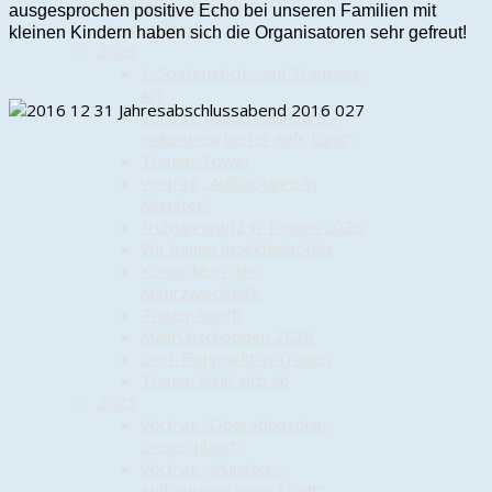
Anmeldung zu einer
ausgesprochen positive Echo bei unseren Familien mit
Veranstaltung
kleinen Kindern haben sich die Organisatoren sehr gefreut!
2026
1. Spatenstich – auf Trauener
Art
Vortrag „Neue Nachbarn –
Industriearbeiter aufs Land“
Trauen-Tower
Vortrag „Aufbaujahre in
Munster“
Frühjahrsputz in Trauen 2026
Wir bauen Insektenhotels
Komödie in der
Mehrzweckhalle
Trauen hüpft!
Maifrühschoppen 2026
Dorf-Flohmarkt in Trauen
Trauen kühlt sich ab
2025
Vortrag "Operationsplan
Deutschland"
Vortrag „Munster –
Aufbaujahre einer Stadt“