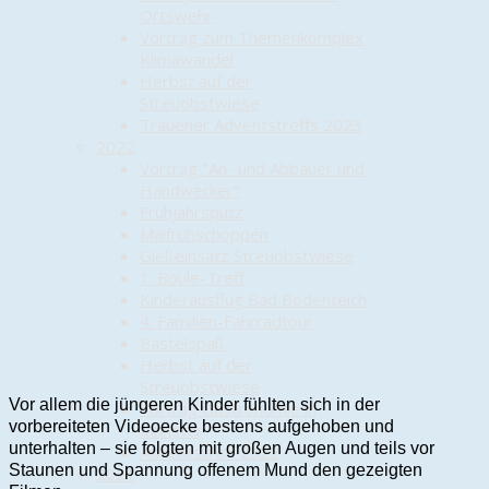
Ortswehr
Vortrag zum Themenkomplex
Klimawandel
Herbst auf der
Streuobstwiese
Trauener Adventstreffs 2023
2022
Vortrag "An- und Abbauer und
Handwerker"
Frühjahrsputz
Maifrühschoppen
Gießeinsatz Streuobstwiese
1. Boule-Treff
Kinderausflug Bad Bodenteich
4. Familien-Fahrradtour
Bastelspaß
Herbst auf der
Streuobstwiese
Vor allem die jüngeren Kinder fühlten sich in der
Vortrag Gastronomie in
vorbereiteten Videoecke bestens aufgehoben und
Munster
unterhalten – sie folgten mit großen Augen und teils vor
Adventstreff 2022
Staunen und Spannung offenem Mund den gezeigten
2021