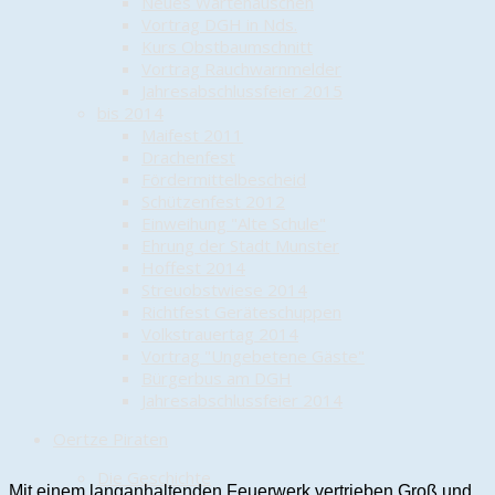
Neues Wartehäuschen
Vortrag DGH in Nds.
Kurs Obstbaumschnitt
Vortrag Rauchwarnmelder
Jahresabschlussfeier 2015
bis 2014
Maifest 2011
Drachenfest
Fördermittelbescheid
Schützenfest 2012
Einweihung "Alte Schule"
Ehrung der Stadt Munster
Hoffest 2014
Streuobstwiese 2014
Richtfest Geräteschuppen
Volkstrauertag 2014
Vortrag "Ungebetene Gäste"
Bürgerbus am DGH
Jahresabschlussfeier 2014
Oertze Piraten
Die Geschichte
Mit einem langanhaltenden Feuerwerk vertrieben Groß und