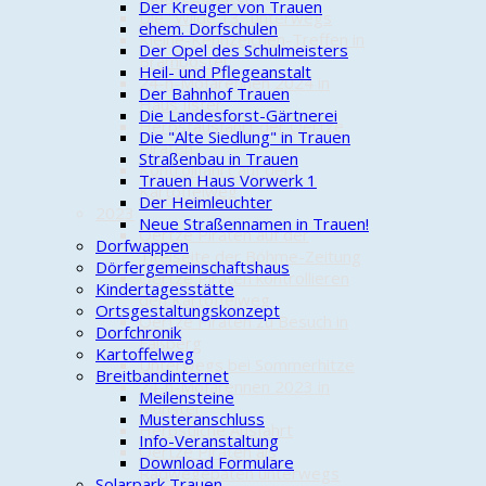
Der Kreuger von Trauen
Die "Wilde 13" unterwegs
ehem. Dorfschulen
Kleine-Kennzeichen-Treffen in
Der Opel des Schulmeisters
Brambostel
Heil- und Pflegeanstalt
24-h-Mofarennen 2024 in
Der Bahnhof Trauen
Haus Ilster
Die Landesforst-Gärtnerei
Herbstausfahrt der Oertze
Die "Alte Siedlung" in Trauen
Piraten
Straßenbau in Trauen
Kontrollfahrt auf dem
Trauen Haus Vorwerk 1
Kartoffelweg
Der Heimleuchter
2023
Neue Straßennamen in Trauen!
Oertze Piraten auf der
Dorfwappen
Titelseite der Böhme-Zeitung
Dörfergemeinschaftshaus
Oertze Piraten kontrollieren
Kindertagesstätte
den Kartoffelweg
Ortsgestaltungskonzept
Oertze Piraten zu Besuch in
Dorfchronik
Faßberg
Kartoffelweg
Unterwegs bei Sommerhitze
Breitbandinternet
24-h-Mofarennen 2023 in
Meilensteine
Munster
Musteranschluss
Herbstliche Ausfahrt
Info-Veranstaltung
Oertze Piraten als
Download Formulare
Radwegepaten unterwegs
Solarpark Trauen