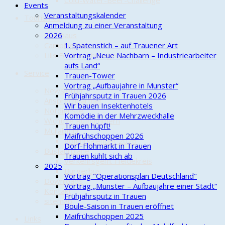
Cold-Water-Beer-Challenge
Events
Veranstaltungskalender
Tourismus
Anmeldung zu einer Veranstaltung
Gasthaus
2026
Campingplatz
1. Spatenstich – auf Trauener Art
Lilis Ferienwohnungen
Vortrag „Neue Nachbarn – Industriearbeiter
aufs Land“
Service
Trauen-Tower
Vortrag „Aufbaujahre in Munster“
Newsletter
Frühjahrsputz in Trauen 2026
Ansprechpartner
Wir bauen Insektenhotels
Notdienste
Komödie in der Mehrzweckhalle
Wichtige Rufnummern
Trauen hüpft!
Müllabfuhr
Maifrühschoppen 2026
Abfuhrkalender 2026
Dorf-Flohmarkt in Trauen
Busfahrpläne
Trauen kühlt sich ab
Verkehrsgem. Heidekreis
2025
Bürgerbus
Vortrag "Operationsplan Deutschland"
Downloads
Vortrag „Munster – Aufbaujahre einer Stadt“
Kontakt
Frühjahrsputz in Trauen
sitemap
Boule-Saison in Trauen eröffnet
Maifrühschoppen 2025
Links