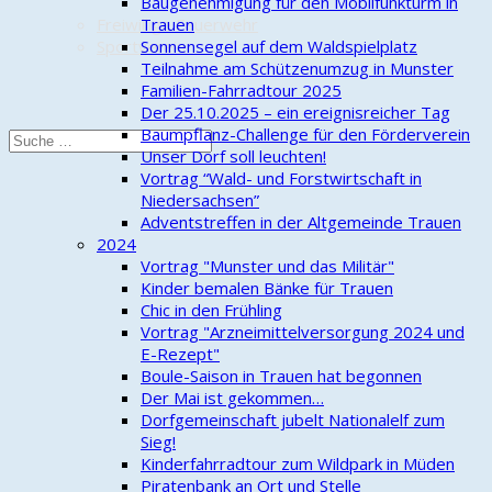
Baugenehmigung für den Mobilfunkturm in
Freiwillige Feuerwehr
Trauen
Sportverein
Sonnensegel auf dem Waldspielplatz
Teilnahme am Schützenumzug in Munster
Familien-Fahrradtour 2025
Der 25.10.2025 – ein ereignisreicher Tag
Baumpflanz-Challenge für den Förderverein
Unser Dorf soll leuchten!
Vortrag “Wald- und Forstwirtschaft in
Niedersachsen”
Adventstreffen in der Altgemeinde Trauen
2024
Vortrag "Munster und das Militär"
Kinder bemalen Bänke für Trauen
Chic in den Frühling
Vortrag "Arzneimittelversorgung 2024 und
E-Rezept"
Boule-Saison in Trauen hat begonnen
Der Mai ist gekommen…
Dorfgemeinschaft jubelt Nationalelf zum
Sieg!
Kinderfahrradtour zum Wildpark in Müden
Piratenbank an Ort und Stelle