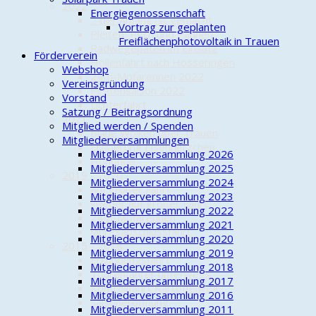
2022
Energiegenossenschaft
... der Anfang ist gemacht
Vortrag zur geplanten
Pleiten, Pech und Pannen
Freiflächenphotovoltaik in Trauen
Radwegepaten im Einsatz
Förderverein
Höllenfahrt nach Hösseringen
Webshop
24-h-Mofarennen 2022
Vereinsgründung
Piratensaison 2022
Vorstand
Lichterfahrt
Satzung / Beitragsordnung
2021
Mitglied werden / Spenden
Blaue Wolken über Trauen
Mitgliederversammlungen
Eroberung Eisenherzchen
Mitgliederversammlung 2026
Hohoho!!!
Mitgliederversammlung 2025
2019 - 2020
Mitgliederversammlung 2024
Auf großer Fahrt
Mitgliederversammlung 2023
Wieder auf großer Fahrt
Mitgliederversammlung 2022
24-h-Mofarennen
Mitgliederversammlung 2021
Jahresabschlussfahrt
Mitgliederversammlung 2020
2015 - 2018
Mitgliederversammlung 2019
Erkundungsfahrt
Mitgliederversammlung 2018
Tourenfahrer unterwegs
Mitgliederversammlung 2017
Kontrollfahrt Kartoffelweg
Mitgliederversammlung 2016
Saisoneröffnung
Mitgliederversammlung 2011