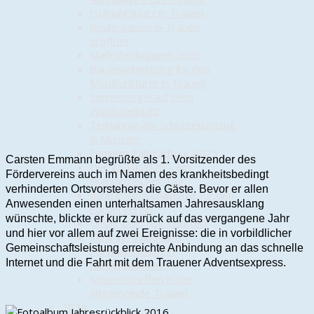
Frühjahrsputz in Trauen
Boule-Saison in Trauen
eröffnet
Maifrühschoppen 2025
Baugenehmigung für den
Mobilfunkturm in Trauen
Sonnensegel auf dem
Waldspielplatz
Teilnahme am Schützenumzug
in Munster
Familien-Fahrradtour 2025
Carsten Emmann begrüßte als 1. Vorsitzender des
Der 25.10.2025 – ein
Fördervereins auch im Namen des krankheitsbedingt
ereignisreicher Tag
verhinderten Ortsvorstehers die Gäste. Bevor er allen
Baumpflanz-Challenge für den
Anwesenden einen unterhaltsamen Jahresausklang
Förderverein
wünschte, blickte er kurz zurück auf das vergangene Jahr
Unser Dorf soll leuchten!
und hier vor allem auf zwei Ereignisse: die in vorbildlicher
Vortrag “Wald- und
Gemeinschaftsleistung erreichte Anbindung an das schnelle
Forstwirtschaft in
Internet und die Fahrt mit dem Trauener Adventsexpress.
Niedersachsen”
Adventstreffen in der
Altgemeinde Trauen
2024