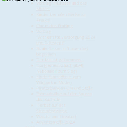
Vortrag "Munster und das
Militär"
Kinder bemalen Bänke für
Trauen
Chic in den Frühling
Vortrag
"Arzneimittelversorgung 2024
und E-Rezept"
Boule-Saison in Trauen hat
begonnen
Der Mai ist gekommen…
Dorfgemeinschaft jubelt
Nationalelf zum Sieg!
Kinderfahrradtour zum
Wildpark in Müden
Piratenbank an Ort und Stelle
Fahrradrallye auf den Spuren
der Kartoffel
Herbst auf der
Streuobstwiese
Was für ein Theater!
Adventstreffs 2024