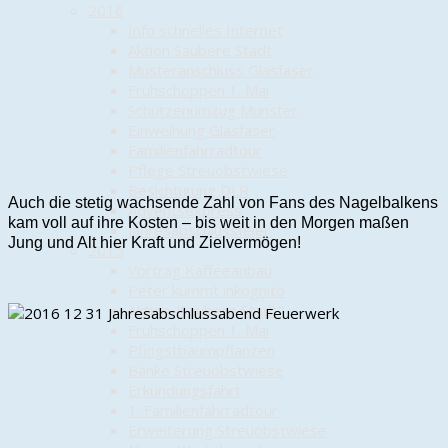
2016
Info schnelles Internet
Aktion Saubere Stadt
Musteranschluss Glasfaser
Frühschoppen 1. Mai
Schützenumzug Munster
Einweihung Glasfaser
Familienfahrradtour
Pflege Streuobstwiese
Besichtigung DLR
Auch die stetig wachsende Zahl von Fans des Nagelbalkens
Adventsexpress
kam voll auf ihre Kosten – bis weit in den Morgen maßen
Jahresabschlussfeier
Jung und Alt hier Kraft und Zielvermögen!
2015
Vortrag Kaffeeanbau
Peter kümmt inkognito
Aktion "Saubere Stadt"
Frühschoppen 1. Mai
Pfingstbaumpflanzen
Bänke Streuobstwiese
Erkundungsfahrt
1. Familienfahrradtour
Erweiterung Streuobstwiese