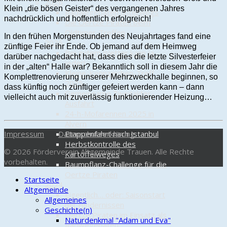
2026
Klein „die bösen Geister“ des vergangenen Jahres
Radwegepaten unterwegs
nachdrücklich und hoffentlich erfolgreich!
Die Oertze Piraten beim
Oldtimer-Treffen
In den frühen Morgenstunden des Neujahrtages fand eine
2025
zünftige Feier ihr Ende. Ob jemand auf dem Heimweg
Bei gutem Wetter kann ja
darüber nachgedacht hat, dass dies die letzte Silvesterfeier
jeder!
in der „alten“ Halle war? Bekanntlich soll in diesem Jahr die
Kleine-Kennzeichen-Treff
Komplettrenovierung unserer Mehrzweckhalle beginnen, so
2025
dass künftig noch zünftiger gefeiert werden kann – dann
Gemeinsame Zweitakter-
vielleicht auch mit zuverlässig funktionierender Heizung…
Ausfahrt
24-h-Mofarennen 2025 in
Alvern
Impressum
Datenschutzerklärung
Etappenfahrt nach Istanbul
Herbstkontrolle des
© 2026 Förderverein Altgemeinde Trauen. Alle Rechte
Kartoffelweges
vorbehalten.
Baumpflanz-Challenge für die
Oertze Piraten
Startseite
2024
Altgemeinde
Eigentlich… oder: Saisonstart
Allgemeines
mit Hindernissen
Geschichte(n)
Oertze Piraten im Einsatz als
Naturdenkmal "Adam und Eva"
Radwegepaten