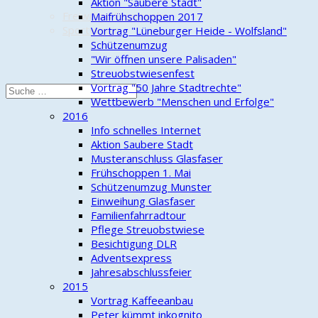
Aktion "Saubere Stadt"
Freiwillige Feuerwehr
Maifrühschoppen 2017
Sportverein
Vortrag "Lüneburger Heide - Wolfsland"
Schützenumzug
"Wir öffnen unsere Palisaden"
Streuobstwiesenfest
Vortrag "50 Jahre Stadtrechte"
Wettbewerb "Menschen und Erfolge"
2016
Info schnelles Internet
Aktion Saubere Stadt
Musteranschluss Glasfaser
Frühschoppen 1. Mai
Schützenumzug Munster
Einweihung Glasfaser
Familienfahrradtour
Pflege Streuobstwiese
Besichtigung DLR
Adventsexpress
Jahresabschlussfeier
2015
Vortrag Kaffeeanbau
Peter kümmt inkognito