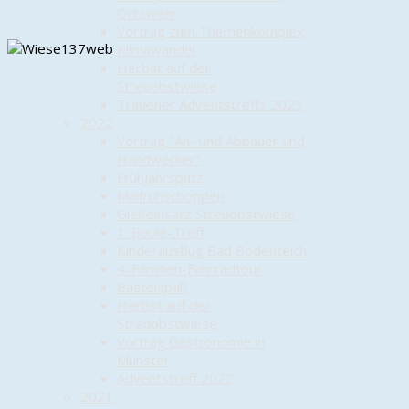
Ortswehr
Vortrag zum Themenkomplex
Klimawandel
Herbst auf der
Streuobstwiese
Trauener Adventstreffs 2023
2022
Vortrag "An- und Abbauer und
Handwerker"
Frühjahrsputz
Maifrühschoppen
Gießeinsatz Streuobstwiese
1. Boule-Treff
Kinderausflug Bad Bodenteich
4. Familien-Fahrradtour
Bastelspaß
Herbst auf der
Streuobstwiese
Vortrag Gastronomie in
Munster
Adventstreff 2022
2021