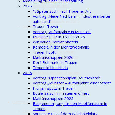
Neues Wartehäuschen
Anmeldung zu einer Veranstaltung
Vortrag DGH in Nds.
2026
Kurs Obstbaumschnitt
1. Spatenstich – auf Trauener Art
Vortrag Rauchwarnmelder
Vortrag „Neue Nachbarn – Industriearbeiter
Jahresabschlussfeier 2015
aufs Land“
bis 2014
Trauen-Tower
Maifest 2011
Vortrag „Aufbaujahre in Munster“
Drachenfest
Frühjahrsputz in Trauen 2026
Fördermittelbescheid
Wir bauen Insektenhotels
Schützenfest 2012
Komödie in der Mehrzweckhalle
Einweihung "Alte Schule"
Trauen hüpft!
Ehrung der Stadt Munster
Maifrühschoppen 2026
Hoffest 2014
Dorf-Flohmarkt in Trauen
Streuobstwiese 2014
Trauen kühlt sich ab
Richtfest Geräteschuppen
2025
Volkstrauertag 2014
Vortrag "Operationsplan Deutschland"
Vortrag "Ungebetene Gäste"
Vortrag „Munster – Aufbaujahre einer Stadt“
Bürgerbus am DGH
Frühjahrsputz in Trauen
Jahresabschlussfeier 2014
Boule-Saison in Trauen eröffnet
Maifrühschoppen 2025
Oertze Piraten
Baugenehmigung für den Mobilfunkturm in
Trauen
Die Geschichte
Sonnensegel auf dem Waldspielplatz