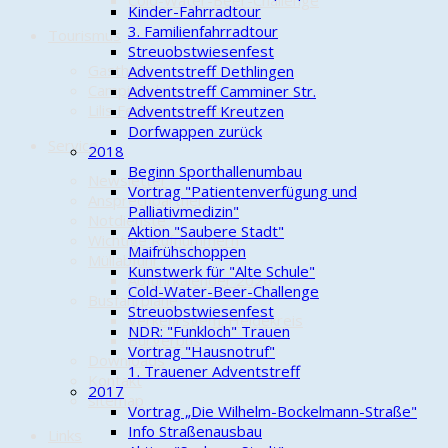
Cold-Water-Beer-Challenge
Kinder-Fahrradtour
3. Familienfahrradtour
Tourismus
Streuobstwiesenfest
Gasthaus
Adventstreff Dethlingen
Campingplatz
Adventstreff Camminer Str.
Lilis Ferienwohnungen
Adventstreff Kreutzen
Dorfwappen zurück
Service
2018
Beginn Sporthallenumbau
Newsletter
Vortrag "Patientenverfügung und
Ansprechpartner
Palliativmedizin"
Notdienste
Aktion "Saubere Stadt"
Wichtige Rufnummern
Maifrühschoppen
Müllabfuhr
Kunstwerk für "Alte Schule"
Abfuhrkalender 2026
Cold-Water-Beer-Challenge
Busfahrpläne
Streuobstwiesenfest
Verkehrsgem. Heidekreis
NDR: "Funkloch" Trauen
Bürgerbus
Vortrag "Hausnotruf"
Downloads
1. Trauener Adventstreff
Kontakt
2017
sitemap
Vortrag „Die Wilhelm-Bockelmann-Straße"
Info Straßenausbau
Links