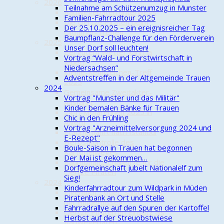
2026
Teilnahme am Schützenumzug in Munster
Radwegepaten unterwegs
Familien-Fahrradtour 2025
Die Oertze Piraten beim
Der 25.10.2025 – ein ereignisreicher Tag
Oldtimer-Treffen
Baumpflanz-Challenge für den Förderverein
2025
Unser Dorf soll leuchten!
Bei gutem Wetter kann ja
Vortrag “Wald- und Forstwirtschaft in
jeder!
Niedersachsen”
Kleine-Kennzeichen-Treff
Adventstreffen in der Altgemeinde Trauen
2025
2024
Gemeinsame Zweitakter-
Vortrag "Munster und das Militär"
Ausfahrt
Kinder bemalen Bänke für Trauen
24-h-Mofarennen 2025 in
Chic in den Frühling
Alvern
Vortrag "Arzneimittelversorgung 2024 und
Etappenfahrt nach Istanbul
E-Rezept"
Herbstkontrolle des
Boule-Saison in Trauen hat begonnen
Kartoffelweges
Der Mai ist gekommen…
Baumpflanz-Challenge für die
Dorfgemeinschaft jubelt Nationalelf zum
Oertze Piraten
Sieg!
2024
Kinderfahrradtour zum Wildpark in Müden
Eigentlich… oder: Saisonstart
Piratenbank an Ort und Stelle
mit Hindernissen
Fahrradrallye auf den Spuren der Kartoffel
Oertze Piraten im Einsatz als
Herbst auf der Streuobstwiese
Radwegepaten