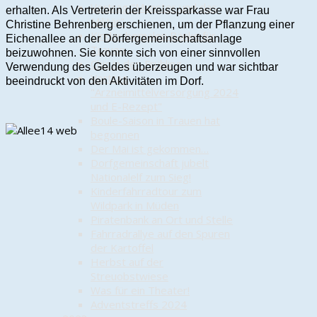
Vortrag "Munster und das
erhalten. Als Vertreterin der Kreissparkasse war Frau
Militär"
Christine Behrenberg erschienen, um der Pflanzung einer
Kinder bemalen Bänke für
Eichenallee an der Dörfergemeinschaftsanlage
Trauen
beizuwohnen. Sie konnte sich von einer sinnvollen
Chic in den Frühling
Verwendung des Geldes überzeugen und war sichtbar
Vortrag
beeindruckt von den Aktivitäten im Dorf.
"Arzneimittelversorgung 2024
und E-Rezept"
Boule-Saison in Trauen hat
begonnen
Der Mai ist gekommen…
Dorfgemeinschaft jubelt
Nationalelf zum Sieg!
Kinderfahrradtour zum
Wildpark in Müden
Piratenbank an Ort und Stelle
Fahrradrallye auf den Spuren
der Kartoffel
Herbst auf der
Streuobstwiese
Was für ein Theater!
Adventstreffs 2024