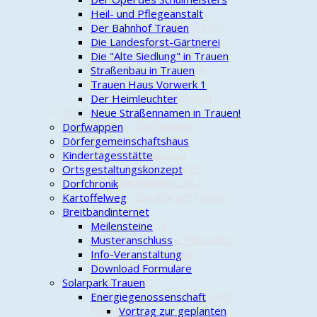
Maifrühschoppen
Heil- und Pflegeanstalt
Kunstwerk für "Alte Schule"
Der Bahnhof Trauen
Cold-Water-Beer-Challenge
Die Landesforst-Gärtnerei
Streuobstwiesenfest
Die "Alte Siedlung" in Trauen
NDR: "Funkloch" Trauen
Straßenbau in Trauen
Vortrag "Hausnotruf"
Trauen Haus Vorwerk 1
1. Trauener Adventstreff
Der Heimleuchter
2017
Neue Straßennamen in Trauen!
Vortrag „Die Wilhelm-
Dorfwappen
Bockelmann-Straße"
Dörfergemeinschaftshaus
Info Straßenausbau
Kindertagesstätte
Aktion "Saubere Stadt"
Ortsgestaltungskonzept
Maifrühschoppen 2017
Dorfchronik
Vortrag "Lüneburger Heide -
Kartoffelweg
Wolfsland"
Breitbandinternet
Schützenumzug
Meilensteine
"Wir öffnen unsere Palisaden"
Musteranschluss
Streuobstwiesenfest
Info-Veranstaltung
Vortrag "50 Jahre
Download Formulare
Stadtrechte"
Solarpark Trauen
Wettbewerb "Menschen und
Energiegenossenschaft
Erfolge"
Vortrag zur geplanten