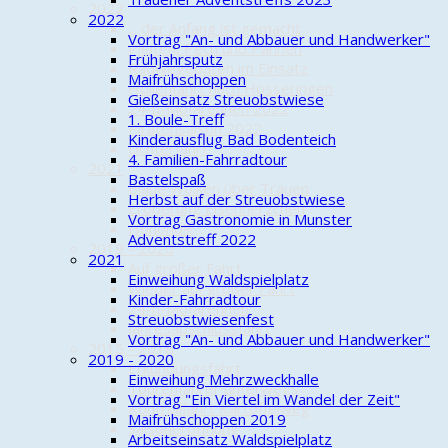
2022
2022
... der Anfang ist gemacht
Vortrag "An- und Abbauer und Handwerker"
Pleiten, Pech und Pannen
Frühjahrsputz
Radwegepaten im Einsatz
Maifrühschoppen
Höllenfahrt nach Hösseringen
Gießeinsatz Streuobstwiese
24-h-Mofarennen 2022
1. Boule-Treff
Piratensaison 2022
Kinderausflug Bad Bodenteich
Lichterfahrt
4. Familien-Fahrradtour
2021
Bastelspaß
Blaue Wolken über Trauen
Herbst auf der Streuobstwiese
Eroberung Eisenherzchen
Vortrag Gastronomie in Munster
Hohoho!!!
Adventstreff 2022
2019 - 2020
2021
Auf großer Fahrt
Einweihung Waldspielplatz
Wieder auf großer Fahrt
Kinder-Fahrradtour
24-h-Mofarennen
Streuobstwiesenfest
Jahresabschlussfahrt
Vortrag "An- und Abbauer und Handwerker"
2015 - 2018
2019 - 2020
Erkundungsfahrt
Einweihung Mehrzweckhalle
Tourenfahrer unterwegs
Vortrag "Ein Viertel im Wandel der Zeit"
Kontrollfahrt Kartoffelweg
Maifrühschoppen 2019
Saisoneröffnung
Arbeitseinsatz Waldspielplatz