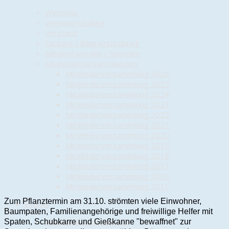
Webshop
Vereinsgründung
Vorstand
Satzung / Beitragsordnung
Mitglied werden / Spenden
Mitgliederversammlungen
Mitgliederversammlung 2026
Mitgliederversammlung 2025
Mitgliederversammlung 2024
Mitgliederversammlung 2023
Mitgliederversammlung 2022
Mitgliederversammlung 2021
Mitgliederversammlung 2020
Mitgliederversammlung 2019
Mitgliederversammlung 2018
Mitgliederversammlung 2017
Mitgliederversammlung 2016
Mitgliederversammlung 2011
Zum Pflanztermin am 31.10. strömten viele Einwohner,
Events
Baumpaten, Familienangehörige und freiwillige Helfer mit
Veranstaltungskalender
Spaten, Schubkarre und Gießkanne "bewaffnet" zur