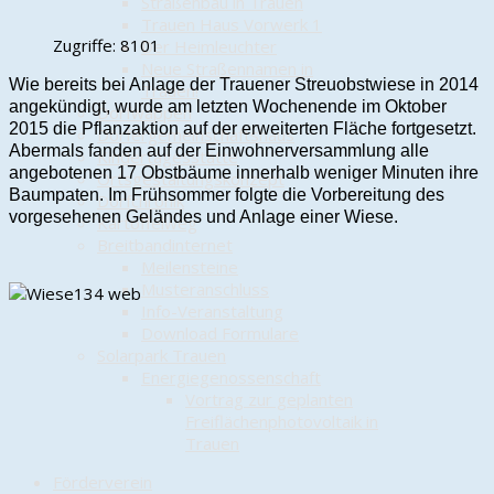
Straßenbau in Trauen
Trauen Haus Vorwerk 1
Zugriffe: 8101
Der Heimleuchter
Neue Straßennamen in
Wie bereits bei Anlage der Trauener Streuobstwiese in 2014
Trauen!
angekündigt, wurde am letzten Wochenende im Oktober
Dorfwappen
2015 die Pflanzaktion auf der erweiterten Fläche fortgesetzt.
Dörfergemeinschaftshaus
Abermals fanden auf der Einwohnerversammlung alle
Kindertagesstätte
angebotenen 17 Obstbäume innerhalb weniger Minuten ihre
Ortsgestaltungskonzept
Baumpaten. Im Frühsommer folgte die Vorbereitung des
Dorfchronik
vorgesehenen Geländes und Anlage einer Wiese.
Kartoffelweg
Breitbandinternet
Meilensteine
Musteranschluss
Info-Veranstaltung
Download Formulare
Solarpark Trauen
Energiegenossenschaft
Vortrag zur geplanten
Freiflächenphotovoltaik in
Trauen
Förderverein