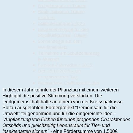
Frühjahrsputz in Trauen
Boule-Saison in Trauen
eröffnet
Maifrühschoppen 2025
Baugenehmigung für den
Mobilfunkturm in Trauen
Sonnensegel auf dem
Waldspielplatz
Teilnahme am Schützenumzug
in Munster
Familien-Fahrradtour 2025
Der 25.10.2025 – ein
ereignisreicher Tag
Baumpflanz-Challenge für den
Förderverein
In diesem Jahr konnte der Pflanztag mit einem weiteren
Unser Dorf soll leuchten!
Highlight die positive Stimmung verstärken. Die
Vortrag “Wald- und
Dorfgemeinschaft hatte an einem von der Kreissparkasse
Forstwirtschaft in
Soltau ausgelobten Förderprojekt "Gemeinsam für die
Niedersachsen”
Umwelt" teilgenommen und für die eingereichte Idee -
Adventstreffen in der
"Anpflanzung von Eichen für einen prägenden Charakter des
Altgemeinde Trauen
Ortsbilds und gleichzeitig Lebensraum für Tier- und
2024
Insektenarten sichern"
- eine Fördersumme von 1.500€