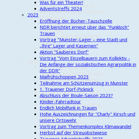
Was für ein Theater!
Die "Wilde 13" unterwegs
Adventstreffs 2024
Kleine-Kennzeichen-Treffen in
2023
Brambostel
Eröffnung der Bücher-Tauschzelle
24-h-Mofarennen 2024 in
NDR berichtet erneut über das "Funkloch"
Haus Ilster
Trauen
Herbstausfahrt der Oertze
Vortrag "Munster-Lager – eine Stadt und
Piraten
„Ihre“ Lager und Kasernen"
Kontrollfahrt auf dem
Aktion "Sauberes Dorf"
Kartoffelweg
Vortrag "Vom Einzelbauern zum Kollektiv -
2023
Die Anfänge der sozialistischen Agrarpolitik in
Oertze Piraten auf der
der DDR"
Titelseite der Böhme-Zeitung
Maifrühschoppen 2023
Oertze Piraten kontrollieren
Teilnahme am Schützenumzug in Munster
den Kartoffelweg
1. Trauener Dorf-Picknick
Oertze Piraten zu Besuch in
Abschluss der Boule-Saison 2023?
Faßberg
Kinder-Fahrradtour
Unterwegs bei Sommerhitze
Endlich Mobilfunk in Trauen
24-h-Mofarennen 2023 in
Hohe Auszeichnungen für "Charly" Kirsch und
Munster
unsere Ortswehr
Herbstliche Ausfahrt
Vortrag zum Themenkomplex Klimawandel
Oertze Piraten als
Herbst auf der Streuobstwiese
Radwegepaten unterwegs
Trauener Adventstreffs 2023