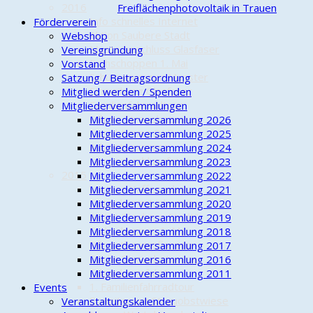
2016
Freiflächenphotovoltaik in Trauen
Info schnelles Internet
Förderverein
Aktion Saubere Stadt
Webshop
Musteranschluss Glasfaser
Vereinsgründung
Frühschoppen 1. Mai
Vorstand
Schützenumzug Munster
Satzung / Beitragsordnung
Einweihung Glasfaser
Mitglied werden / Spenden
Familienfahrradtour
Mitgliederversammlungen
Pflege Streuobstwiese
Mitgliederversammlung 2026
Besichtigung DLR
Mitgliederversammlung 2025
Adventsexpress
Mitgliederversammlung 2024
Jahresabschlussfeier
Mitgliederversammlung 2023
2015
Mitgliederversammlung 2022
Vortrag Kaffeeanbau
Mitgliederversammlung 2021
Peter kümmt inkognito
Mitgliederversammlung 2020
Aktion "Saubere Stadt"
Mitgliederversammlung 2019
Frühschoppen 1. Mai
Mitgliederversammlung 2018
Pfingstbaumpflanzen
Mitgliederversammlung 2017
Bänke Streuobstwiese
Mitgliederversammlung 2016
Erkundungsfahrt
Mitgliederversammlung 2011
1. Familienfahrradtour
Events
Erweiterung Streuobstwiese
Veranstaltungskalender