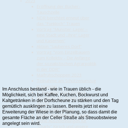
2023
Eröffnung der Bücher-
Tauschzelle
NDR berichtet erneut über
das "Funkloch" Trauen
Vortrag "Munster-Lager –
eine Stadt und „Ihre“ Lager
und Kasernen"
Aktion "Sauberes Dorf"
Vortrag "Vom Einzelbauern
zum Kollektiv - Die Anfänge
der sozialistischen Agrarpolitik
in der DDR"
Maifrühschoppen 2023
Teilnahme am Schützenumzug
in Munster
Im Anschluss bestand - wie in Trauen üblich - die
1. Trauener Dorf-Picknick
Möglichkeit, sich bei Kaffee, Kuchen, Bockwurst und
Abschluss der Boule-Saison
Kaltgetränken in der Dorfscheune zu stärken und den Tag
2023?
gemütlich ausklingen zu lassen. Bereits jetzt ist eine
Kinder-Fahrradtour
Erweiterung der Wiese in der Planung, so dass damit die
Endlich Mobilfunk in Trauen
gesamte Fläche an der Celler Straße als Streuobstwiese
Hohe Auszeichnungen für
angelegt sein wird.
"Charly" Kirsch und unsere