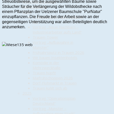
Anmeldung zu einer
Streuobstwiese, um die ausgewählten Bäume sowie
Veranstaltung
Sträucher für die Verlängerung der Wildobsthecke nach
2026
einem Pflanzplan der Uelzener Baumschule "PurNatur"
1. Spatenstich – auf Trauener
einzupflanzen. Die Freude bei der Arbeit sowie an der
Art
gegenseitigen Unterstützung war allen Beteiligten deutlich
Vortrag „Neue Nachbarn –
anzumerken.
Industriearbeiter aufs Land“
Trauen-Tower
Vortrag „Aufbaujahre in
Munster“
Frühjahrsputz in Trauen 2026
Wir bauen Insektenhotels
Komödie in der
Mehrzweckhalle
Trauen hüpft!
Maifrühschoppen 2026
Dorf-Flohmarkt in Trauen
Trauen kühlt sich ab
2025
Vortrag "Operationsplan
Deutschland"
Vortrag „Munster –
Aufbaujahre einer Stadt“