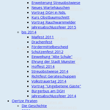
Erweiterung Streuobstwiese
Die "Wilde 13" unterwegs
Neues Wartehäuschen
Kleine-Kennzeichen-Treffen in
Vortrag DGH in Nds.
Brambostel
Kurs Obstbaumschnitt
24-h-Mofarennen 2024 in
Vortrag Rauchwarnmelder
Haus Ilster
Jahresabschlussfeier 2015
Herbstausfahrt der Oertze
bis 2014
Piraten
Maifest 2011
Kontrollfahrt auf dem
Drachenfest
Kartoffelweg
Fördermittelbescheid
2023
Schützenfest 2012
Oertze Piraten auf der
Einweihung "Alte Schule"
Titelseite der Böhme-Zeitung
Ehrung der Stadt Munster
Oertze Piraten kontrollieren
Hoffest 2014
den Kartoffelweg
Streuobstwiese 2014
Oertze Piraten zu Besuch in
Richtfest Geräteschuppen
Faßberg
Volkstrauertag 2014
Unterwegs bei Sommerhitze
Vortrag "Ungebetene Gäste"
24-h-Mofarennen 2023 in
Bürgerbus am DGH
Munster
Jahresabschlussfeier 2014
Herbstliche Ausfahrt
Oertze Piraten
Oertze Piraten als
Die Geschichte
Radwegepaten unterwegs