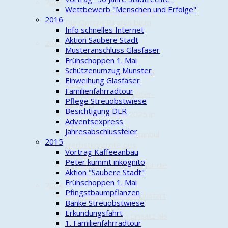
2026
Wettbewerb "Menschen und Erfolge"
Radwegepaten unterwegs
2016
Die Oertze Piraten beim
Info schnelles Internet
Oldtimer-Treffen
Aktion Saubere Stadt
2025
Musteranschluss Glasfaser
Bei gutem Wetter kann ja
Frühschoppen 1. Mai
jeder!
Schützenumzug Munster
Kleine-Kennzeichen-Treff
Einweihung Glasfaser
2025
Familienfahrradtour
Gemeinsame Zweitakter-
Pflege Streuobstwiese
Ausfahrt
Besichtigung DLR
24-h-Mofarennen 2025 in
Adventsexpress
Alvern
Jahresabschlussfeier
Etappenfahrt nach Istanbul
2015
Herbstkontrolle des
Vortrag Kaffeeanbau
Kartoffelweges
Peter kümmt inkognito
Baumpflanz-Challenge für die
Aktion "Saubere Stadt"
Oertze Piraten
Frühschoppen 1. Mai
2024
Pfingstbaumpflanzen
Eigentlich… oder: Saisonstart
Bänke Streuobstwiese
mit Hindernissen
Erkundungsfahrt
Oertze Piraten im Einsatz als
1. Familienfahrradtour
Radwegepaten