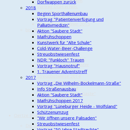
Neues Wartehäuschen
Dorfwappen zurück
Vortrag DGH in Nds.
2018
Kurs Obstbaumschnitt
Beginn Sporthallenumbau
Vortrag Rauchwarnmelder
Vortrag "Patientenverfügung und
Jahresabschlussfeier 2015
Palliativmedizin"
bis 2014
Aktion "Saubere Stadt"
Maifest 2011
Maifrühschoppen
Drachenfest
Kunstwerk für "Alte Schule"
Fördermittelbescheid
Cold-Water-Beer-Challenge
Schützenfest 2012
Streuobstwiesenfest
Einweihung "Alte Schule"
NDR: "Funkloch" Trauen
Ehrung der Stadt Munster
Vortrag "Hausnotruf"
Hoffest 2014
1. Trauener Adventstreff
Streuobstwiese 2014
2017
Richtfest Geräteschuppen
Vortrag „Die Wilhelm-Bockelmann-Straße"
Volkstrauertag 2014
Info Straßenausbau
Vortrag "Ungebetene Gäste"
Aktion "Saubere Stadt"
Bürgerbus am DGH
Maifrühschoppen 2017
Jahresabschlussfeier 2014
Vortrag "Lüneburger Heide - Wolfsland"
Schützenumzug
Oertze Piraten
"Wir öffnen unsere Palisaden"
Streuobstwiesenfest
Die Geschichte
Vortrag "50 Jahre Stadtrechte"