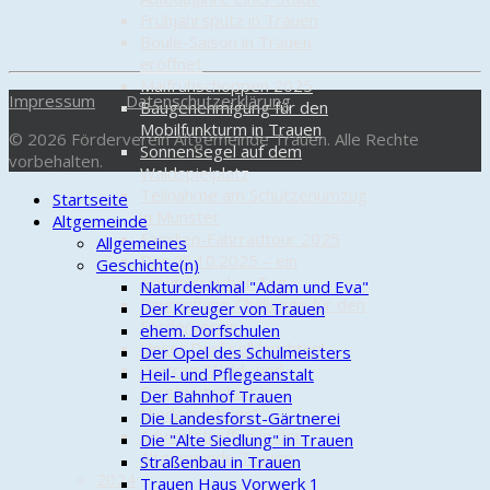
Frühjahrsputz in Trauen
Boule-Saison in Trauen
eröffnet
Maifrühschoppen 2025
Impressum
Datenschutzerklärung
Baugenehmigung für den
Mobilfunkturm in Trauen
© 2026 Förderverein Altgemeinde Trauen. Alle Rechte
Sonnensegel auf dem
vorbehalten.
Waldspielplatz
Teilnahme am Schützenumzug
Startseite
in Munster
Altgemeinde
Familien-Fahrradtour 2025
Allgemeines
Der 25.10.2025 – ein
Geschichte(n)
ereignisreicher Tag
Naturdenkmal "Adam und Eva"
Baumpflanz-Challenge für den
Der Kreuger von Trauen
Förderverein
ehem. Dorfschulen
Unser Dorf soll leuchten!
Der Opel des Schulmeisters
Vortrag “Wald- und
Heil- und Pflegeanstalt
Forstwirtschaft in
Der Bahnhof Trauen
Niedersachsen”
Die Landesforst-Gärtnerei
Adventstreffen in der
Die "Alte Siedlung" in Trauen
Altgemeinde Trauen
Straßenbau in Trauen
2024
Trauen Haus Vorwerk 1