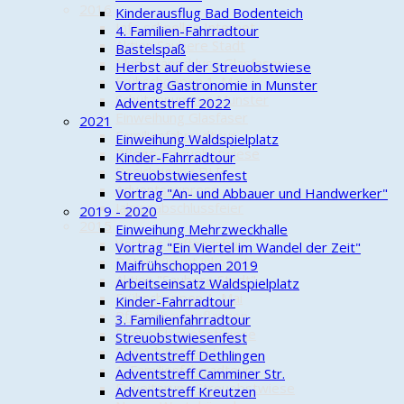
2016
Kinderausflug Bad Bodenteich
Info schnelles Internet
4. Familien-Fahrradtour
Aktion Saubere Stadt
Bastelspaß
Musteranschluss Glasfaser
Herbst auf der Streuobstwiese
Frühschoppen 1. Mai
Vortrag Gastronomie in Munster
Schützenumzug Munster
Adventstreff 2022
Einweihung Glasfaser
2021
Familienfahrradtour
Einweihung Waldspielplatz
Pflege Streuobstwiese
Kinder-Fahrradtour
Besichtigung DLR
Streuobstwiesenfest
Adventsexpress
Vortrag "An- und Abbauer und Handwerker"
Jahresabschlussfeier
2019 - 2020
2015
Einweihung Mehrzweckhalle
Vortrag Kaffeeanbau
Vortrag "Ein Viertel im Wandel der Zeit"
Peter kümmt inkognito
Maifrühschoppen 2019
Aktion "Saubere Stadt"
Arbeitseinsatz Waldspielplatz
Frühschoppen 1. Mai
Kinder-Fahrradtour
Pfingstbaumpflanzen
3. Familienfahrradtour
Bänke Streuobstwiese
Streuobstwiesenfest
Erkundungsfahrt
Adventstreff Dethlingen
1. Familienfahrradtour
Adventstreff Camminer Str.
Erweiterung Streuobstwiese
Adventstreff Kreutzen