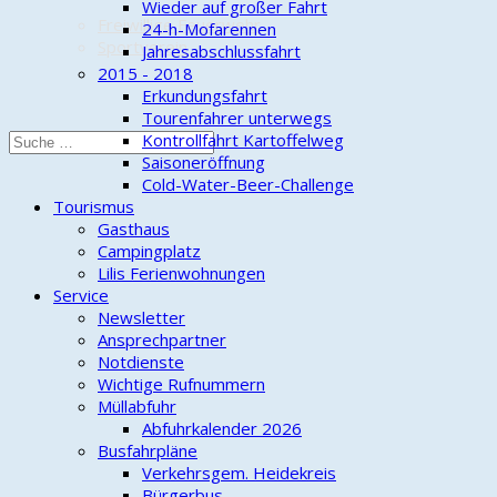
Wieder auf großer Fahrt
Freiwillige Feuerwehr
24-h-Mofarennen
Sportverein
Jahresabschlussfahrt
2015 - 2018
Erkundungsfahrt
Tourenfahrer unterwegs
Kontrollfahrt Kartoffelweg
Saisoneröffnung
Cold-Water-Beer-Challenge
Tourismus
Gasthaus
Campingplatz
Lilis Ferienwohnungen
Service
Newsletter
Ansprechpartner
Notdienste
Wichtige Rufnummern
Müllabfuhr
Abfuhrkalender 2026
Busfahrpläne
Verkehrsgem. Heidekreis
Bürgerbus