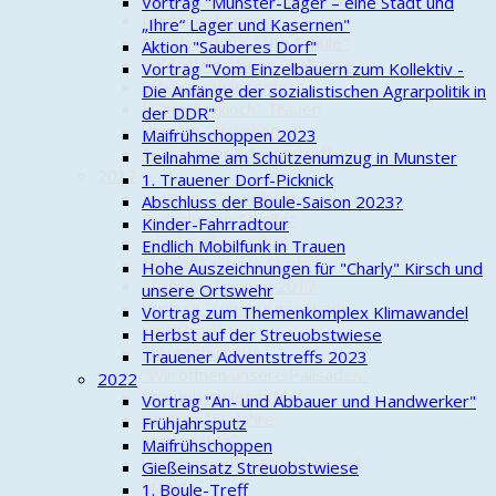
Vortrag "Munster-Lager – eine Stadt und
Maifrühschoppen
„Ihre“ Lager und Kasernen"
Kunstwerk für "Alte Schule"
Aktion "Sauberes Dorf"
Cold-Water-Beer-Challenge
Vortrag "Vom Einzelbauern zum Kollektiv -
Streuobstwiesenfest
Die Anfänge der sozialistischen Agrarpolitik in
NDR: "Funkloch" Trauen
der DDR"
Vortrag "Hausnotruf"
Maifrühschoppen 2023
1. Trauener Adventstreff
Teilnahme am Schützenumzug in Munster
2017
1. Trauener Dorf-Picknick
Vortrag „Die Wilhelm-
Abschluss der Boule-Saison 2023?
Bockelmann-Straße"
Kinder-Fahrradtour
Info Straßenausbau
Endlich Mobilfunk in Trauen
Aktion "Saubere Stadt"
Hohe Auszeichnungen für "Charly" Kirsch und
Maifrühschoppen 2017
unsere Ortswehr
Vortrag "Lüneburger Heide -
Vortrag zum Themenkomplex Klimawandel
Wolfsland"
Herbst auf der Streuobstwiese
Schützenumzug
Trauener Adventstreffs 2023
"Wir öffnen unsere Palisaden"
2022
Streuobstwiesenfest
Vortrag "An- und Abbauer und Handwerker"
Vortrag "50 Jahre
Frühjahrsputz
Stadtrechte"
Maifrühschoppen
Wettbewerb "Menschen und
Gießeinsatz Streuobstwiese
Erfolge"
1. Boule-Treff