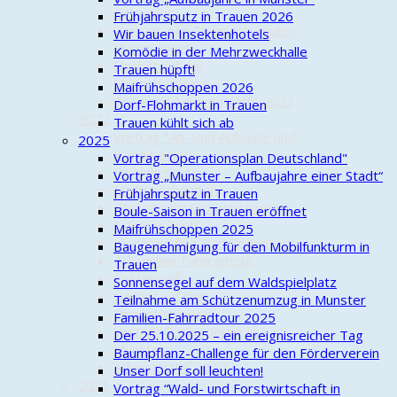
Ortswehr
Frühjahrsputz in Trauen 2026
Vortrag zum Themenkomplex
Wir bauen Insektenhotels
Klimawandel
Komödie in der Mehrzweckhalle
Herbst auf der
Trauen hüpft!
Streuobstwiese
Maifrühschoppen 2026
Trauener Adventstreffs 2023
Dorf-Flohmarkt in Trauen
2022
Trauen kühlt sich ab
Vortrag "An- und Abbauer und
2025
Handwerker"
Vortrag "Operationsplan Deutschland"
Frühjahrsputz
Vortrag „Munster – Aufbaujahre einer Stadt“
Maifrühschoppen
Frühjahrsputz in Trauen
Gießeinsatz Streuobstwiese
Boule-Saison in Trauen eröffnet
1. Boule-Treff
Maifrühschoppen 2025
Kinderausflug Bad Bodenteich
Baugenehmigung für den Mobilfunkturm in
4. Familien-Fahrradtour
Trauen
Bastelspaß
Sonnensegel auf dem Waldspielplatz
Herbst auf der
Teilnahme am Schützenumzug in Munster
Streuobstwiese
Familien-Fahrradtour 2025
Vortrag Gastronomie in
Der 25.10.2025 – ein ereignisreicher Tag
Munster
Baumpflanz-Challenge für den Förderverein
Adventstreff 2022
Unser Dorf soll leuchten!
2021
Vortrag “Wald- und Forstwirtschaft in