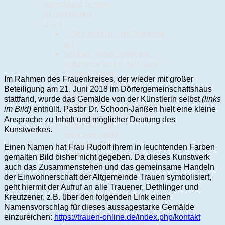
Anmeldung zu einer
Veranstaltung
2026
1. Spatenstich – auf Trauener
Art
Vortrag „Neue Nachbarn –
Industriearbeiter aufs Land“
Trauen-Tower
Im Rahmen des Frauenkreises, der wieder mit großer
Vortrag „Aufbaujahre in
Beteiligung am 21. Juni 2018 im Dörfergemeinschaftshaus
Munster“
stattfand, wurde das Gemälde von der Künstlerin selbst
(links
Frühjahrsputz in Trauen 2026
im Bild)
enthüllt. Pastor Dr. Schoon-Janßen hielt eine kleine
Wir bauen Insektenhotels
Ansprache zu Inhalt und möglicher Deutung des
Komödie in der
Kunstwerkes.
Mehrzweckhalle
Trauen hüpft!
Einen Namen hat Frau Rudolf ihrem in leuchtenden Farben
Maifrühschoppen 2026
gemalten Bild bisher nicht gegeben. Da dieses Kunstwerk
Dorf-Flohmarkt in Trauen
auch das Zusammenstehen und das gemeinsame Handeln
Trauen kühlt sich ab
der Einwohnerschaft der Altgemeinde Trauen symbolisiert,
2025
geht hiermit der Aufruf an alle Trauener, Dethlinger und
Vortrag "Operationsplan
Kreutzener, z.B. über den folgenden Link einen
Deutschland"
Namensvorschlag für dieses aussagestarke Gemälde
Vortrag „Munster –
einzureichen:
https://trauen-online.de/index.php/kontakt
Aufbaujahre einer Stadt“