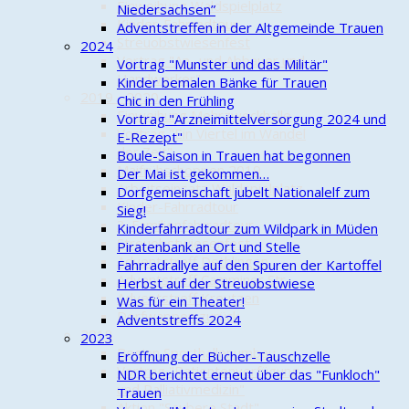
Einweihung Waldspielplatz
Niedersachsen”
Kinder-Fahrradtour
Adventstreffen in der Altgemeinde Trauen
Streuobstwiesenfest
2024
Vortrag "An- und Abbauer und
Vortrag "Munster und das Militär"
Handwerker"
Kinder bemalen Bänke für Trauen
2019 - 2020
Chic in den Frühling
Einweihung Mehrzweckhalle
Vortrag "Arzneimittelversorgung 2024 und
Vortrag "Ein Viertel im Wandel
E-Rezept"
der Zeit"
Boule-Saison in Trauen hat begonnen
Maifrühschoppen 2019
Der Mai ist gekommen…
Arbeitseinsatz Waldspielplatz
Dorfgemeinschaft jubelt Nationalelf zum
Kinder-Fahrradtour
Sieg!
3. Familienfahrradtour
Kinderfahrradtour zum Wildpark in Müden
Streuobstwiesenfest
Piratenbank an Ort und Stelle
Adventstreff Dethlingen
Fahrradrallye auf den Spuren der Kartoffel
Adventstreff Camminer Str.
Herbst auf der Streuobstwiese
Adventstreff Kreutzen
Was für ein Theater!
Dorfwappen zurück
Adventstreffs 2024
2018
2023
Beginn Sporthallenumbau
Eröffnung der Bücher-Tauschzelle
Vortrag "Patientenverfügung
NDR berichtet erneut über das "Funkloch"
und Palliativmedizin"
Trauen
Aktion "Saubere Stadt"