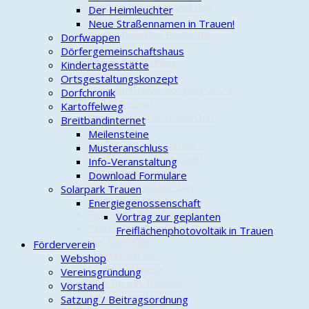
Vortrag "Munster und das
Der Heimleuchter
Militär"
Neue Straßennamen in Trauen!
Kinder bemalen Bänke für
Dorfwappen
Trauen
Dörfergemeinschaftshaus
Chic in den Frühling
Kindertagesstätte
Vortrag
Ortsgestaltungskonzept
"Arzneimittelversorgung 2024
Dorfchronik
und E-Rezept"
Kartoffelweg
Boule-Saison in Trauen hat
Breitbandinternet
begonnen
Meilensteine
Der Mai ist gekommen…
Musteranschluss
Dorfgemeinschaft jubelt
Info-Veranstaltung
Nationalelf zum Sieg!
Download Formulare
Kinderfahrradtour zum
Solarpark Trauen
Wildpark in Müden
Energiegenossenschaft
Piratenbank an Ort und Stelle
Vortrag zur geplanten
Fahrradrallye auf den Spuren
Freiflächenphotovoltaik in Trauen
der Kartoffel
Förderverein
Herbst auf der
Webshop
Streuobstwiese
Vereinsgründung
Was für ein Theater!
Vorstand
Adventstreffs 2024
Satzung / Beitragsordnung