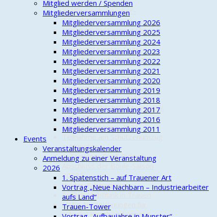
2023
Mitglied werden / Spenden
Eröffnung der Bücher-
Mitgliederversammlungen
Tauschzelle
Mitgliederversammlung 2026
NDR berichtet erneut über
Mitgliederversammlung 2025
das "Funkloch" Trauen
Mitgliederversammlung 2024
Vortrag "Munster-Lager –
Mitgliederversammlung 2023
eine Stadt und „Ihre“ Lager
Mitgliederversammlung 2022
und Kasernen"
Mitgliederversammlung 2021
Aktion "Sauberes Dorf"
Mitgliederversammlung 2020
Vortrag "Vom Einzelbauern
Mitgliederversammlung 2019
zum Kollektiv - Die Anfänge
Mitgliederversammlung 2018
der sozialistischen Agrarpolitik
Mitgliederversammlung 2017
in der DDR"
Mitgliederversammlung 2016
Maifrühschoppen 2023
Mitgliederversammlung 2011
Teilnahme am Schützenumzug
Events
in Munster
Veranstaltungskalender
1. Trauener Dorf-Picknick
Anmeldung zu einer Veranstaltung
Abschluss der Boule-Saison
2026
2023?
1. Spatenstich – auf Trauener Art
Kinder-Fahrradtour
Vortrag „Neue Nachbarn – Industriearbeiter
Endlich Mobilfunk in Trauen
aufs Land“
Hohe Auszeichnungen für
Trauen-Tower
"Charly" Kirsch und unsere
Vortrag „Aufbaujahre in Munster“