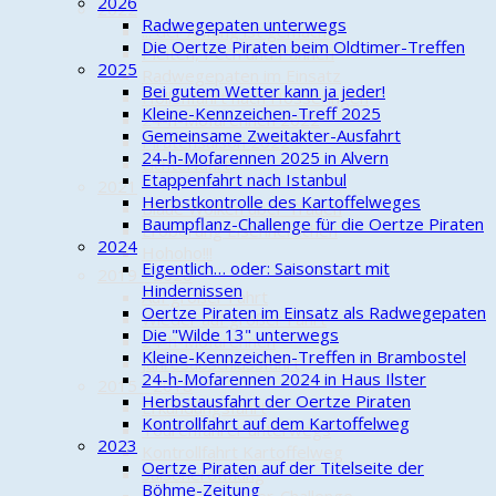
2026
2022
Radwegepaten unterwegs
... der Anfang ist gemacht
Die Oertze Piraten beim Oldtimer-Treffen
Pleiten, Pech und Pannen
2025
Radwegepaten im Einsatz
Bei gutem Wetter kann ja jeder!
Höllenfahrt nach Hösseringen
Kleine-Kennzeichen-Treff 2025
24-h-Mofarennen 2022
Gemeinsame Zweitakter-Ausfahrt
Piratensaison 2022
24-h-Mofarennen 2025 in Alvern
Lichterfahrt
Etappenfahrt nach Istanbul
2021
Herbstkontrolle des Kartoffelweges
Blaue Wolken über Trauen
Baumpflanz-Challenge für die Oertze Piraten
Eroberung Eisenherzchen
2024
Hohoho!!!
Eigentlich… oder: Saisonstart mit
2019 - 2020
Hindernissen
Auf großer Fahrt
Oertze Piraten im Einsatz als Radwegepaten
Wieder auf großer Fahrt
Die "Wilde 13" unterwegs
24-h-Mofarennen
Kleine-Kennzeichen-Treffen in Brambostel
Jahresabschlussfahrt
24-h-Mofarennen 2024 in Haus Ilster
2015 - 2018
Herbstausfahrt der Oertze Piraten
Erkundungsfahrt
Kontrollfahrt auf dem Kartoffelweg
Tourenfahrer unterwegs
2023
Kontrollfahrt Kartoffelweg
Oertze Piraten auf der Titelseite der
Saisoneröffnung
Böhme-Zeitung