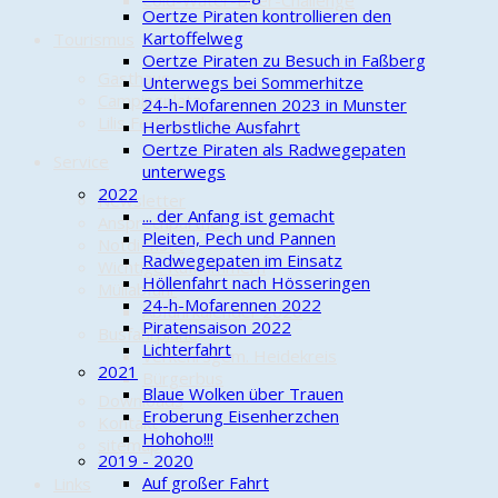
Cold-Water-Beer-Challenge
Oertze Piraten kontrollieren den
Kartoffelweg
Tourismus
Oertze Piraten zu Besuch in Faßberg
Gasthaus
Unterwegs bei Sommerhitze
Campingplatz
24-h-Mofarennen 2023 in Munster
Lilis Ferienwohnungen
Herbstliche Ausfahrt
Oertze Piraten als Radwegepaten
Service
unterwegs
2022
Newsletter
... der Anfang ist gemacht
Ansprechpartner
Pleiten, Pech und Pannen
Notdienste
Radwegepaten im Einsatz
Wichtige Rufnummern
Höllenfahrt nach Hösseringen
Müllabfuhr
24-h-Mofarennen 2022
Abfuhrkalender 2026
Piratensaison 2022
Busfahrpläne
Lichterfahrt
Verkehrsgem. Heidekreis
2021
Bürgerbus
Blaue Wolken über Trauen
Downloads
Eroberung Eisenherzchen
Kontakt
Hohoho!!!
sitemap
2019 - 2020
Auf großer Fahrt
Links