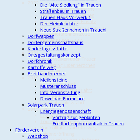
2022
Die "Alte Siedlung" in Trauen
... der Anfang ist gemacht
Straßenbau in Trauen
Pleiten, Pech und Pannen
Trauen Haus Vorwerk 1
Radwegepaten im Einsatz
Der Heimleuchter
Höllenfahrt nach Hösseringen
Neue Straßennamen in Trauen!
24-h-Mofarennen 2022
Dorfwappen
Piratensaison 2022
Dörfergemeinschaftshaus
Lichterfahrt
Kindertagesstätte
2021
Ortsgestaltungskonzept
Blaue Wolken über Trauen
Dorfchronik
Eroberung Eisenherzchen
Kartoffelweg
Hohoho!!!
Breitbandinternet
2019 - 2020
Meilensteine
Auf großer Fahrt
Musteranschluss
Wieder auf großer Fahrt
Info-Veranstaltung
24-h-Mofarennen
Download Formulare
Jahresabschlussfahrt
Solarpark Trauen
2015 - 2018
Energiegenossenschaft
Erkundungsfahrt
Vortrag zur geplanten
Tourenfahrer unterwegs
Freiflächenphotovoltaik in Trauen
Kontrollfahrt Kartoffelweg
Förderverein
Saisoneröffnung
Webshop