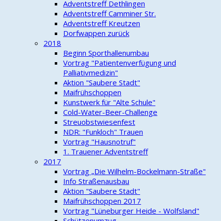
Adventstreff Dethlingen
Adventstreff Camminer Str.
Adventstreff Kreutzen
Dorfwappen zurück
2018
Beginn Sporthallenumbau
Vortrag "Patientenverfügung und
Palliativmedizin"
Aktion "Saubere Stadt"
Maifrühschoppen
Kunstwerk für "Alte Schule"
Cold-Water-Beer-Challenge
Streuobstwiesenfest
NDR: "Funkloch" Trauen
Vortrag "Hausnotruf"
1. Trauener Adventstreff
2017
Vortrag „Die Wilhelm-Bockelmann-Straße"
Info Straßenausbau
Aktion "Saubere Stadt"
Maifrühschoppen 2017
Vortrag "Lüneburger Heide - Wolfsland"
Schützenumzug