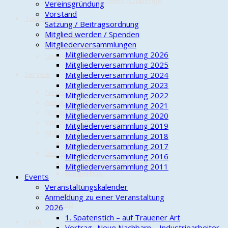
Cold-Water-Beer-Challenge
Vereinsgründung
Vorstand
Tourismus
Satzung / Beitragsordnung
Mitglied werden / Spenden
Gasthaus
Mitgliederversammlungen
Campingplatz
Mitgliederversammlung 2026
Lilis Ferienwohnungen
Mitgliederversammlung 2025
Service
Mitgliederversammlung 2024
Mitgliederversammlung 2023
Newsletter
Mitgliederversammlung 2022
Ansprechpartner
Mitgliederversammlung 2021
Notdienste
Mitgliederversammlung 2020
Wichtige Rufnummern
Mitgliederversammlung 2019
Müllabfuhr
Mitgliederversammlung 2018
Abfuhrkalender 2026
Mitgliederversammlung 2017
Busfahrpläne
Mitgliederversammlung 2016
Verkehrsgem. Heidekreis
Mitgliederversammlung 2011
Bürgerbus
Events
Downloads
Veranstaltungskalender
Kontakt
Anmeldung zu einer Veranstaltung
sitemap
2026
1. Spatenstich – auf Trauener Art
Links
Vortrag „Neue Nachbarn – Industriearbeiter