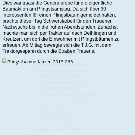
Vortrag "Munster und das
Dies war quasi die Generalprobe für die eigentliche
Militär"
Baumaktion am Pfingstsamstag. Da sich über 30
Kinder bemalen Bänke für
Interessenten für einen Pfingstbaum gemeldet hatten,
Trauen
brachte dieser Tag Schwerstarbeit für den Trauener
Chic in den Frühling
Nachwuchs bis in die frühen Abendstunden. Zunächst
Vortrag
machte man sich per Traktor auf nach Dethlingen und
"Arzneimittelversorgung 2024
Kreutzen, um dort die Einwohner mit Pfingstbäumen zu
und E-Rezept"
erfreuen. Ab Mittag bewegte sich die T.J.G. mit dem
Boule-Saison in Trauen hat
Traktorgespann durch die Straßen Trauens.
begonnen
Der Mai ist gekommen…
Dorfgemeinschaft jubelt
Nationalelf zum Sieg!
Kinderfahrradtour zum
Wildpark in Müden
Piratenbank an Ort und Stelle
Fahrradrallye auf den Spuren
der Kartoffel
Herbst auf der
Streuobstwiese
Was für ein Theater!
Adventstreffs 2024