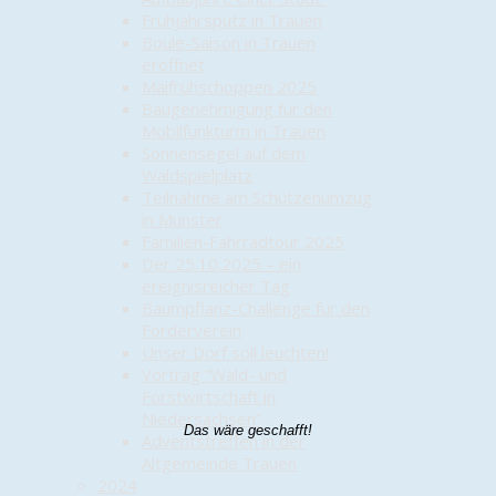
Frühjahrsputz in Trauen
Boule-Saison in Trauen
eröffnet
Maifrühschoppen 2025
Baugenehmigung für den
Mobilfunkturm in Trauen
Sonnensegel auf dem
Waldspielplatz
Teilnahme am Schützenumzug
in Munster
Familien-Fahrradtour 2025
Der 25.10.2025 – ein
ereignisreicher Tag
Baumpflanz-Challenge für den
Förderverein
Unser Dorf soll leuchten!
Vortrag “Wald- und
Forstwirtschaft in
Niedersachsen”
Das wäre geschafft!
Adventstreffen in der
Altgemeinde Trauen
2024