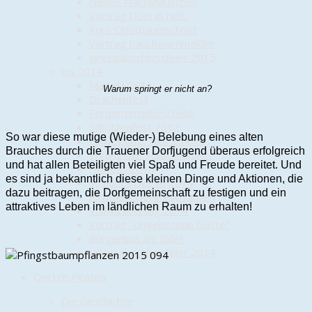
Neues Wartehäuschen
Vortrag DGH in Nds.
Kurs Obstbaumschnitt
Vortrag Rauchwarnmelder
Jahresabschlussfeier 2015
bis 2014
Maifest 2011
Warum springt er nicht an?
Drachenfest
Fördermittelbescheid
Schützenfest 2012
So war diese mutige (Wieder-) Belebung eines alten
Einweihung "Alte Schule"
Brauches durch die Trauener Dorfjugend überaus erfolgreich
Ehrung der Stadt Munster
und hat allen Beteiligten viel Spaß und Freude bereitet. Und
Hoffest 2014
es sind ja bekanntlich diese kleinen Dinge und Aktionen, die
Streuobstwiese 2014
dazu beitragen, die Dorfgemeinschaft zu festigen und ein
Richtfest Geräteschuppen
attraktives Leben im ländlichen Raum zu erhalten!
Volkstrauertag 2014
Vortrag "Ungebetene Gäste"
Bürgerbus am DGH
Jahresabschlussfeier 2014
Oertze Piraten
Die Geschichte