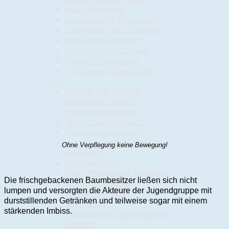
Maifrühschoppen
Kunstwerk für "Alte Schule"
Cold-Water-Beer-Challenge
Streuobstwiesenfest
NDR: "Funkloch" Trauen
Vortrag "Hausnotruf"
1. Trauener Adventstreff
2017
Vortrag „Die Wilhelm-
Bockelmann-Straße"
Info Straßenausbau
Aktion "Saubere Stadt"
Maifrühschoppen 2017
Vortrag "Lüneburger Heide -
Ohne Verpflegung keine Bewegung!
Wolfsland"
Schützenumzug
"Wir öffnen unsere Palisaden"
Die frischgebackenen Baumbesitzer ließen sich nicht
Streuobstwiesenfest
lumpen und versorgten die Akteure der Jugendgruppe mit
Vortrag "50 Jahre
durststillenden Getränken und teilweise sogar mit einem
Stadtrechte"
stärkenden Imbiss.
Wettbewerb "Menschen und
Erfolge"