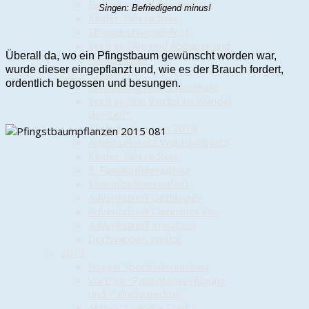
Einweihung Waldspielplatz
Singen: Befriedigend minus!
Kinder-Fahrradtour
Streuobstwiesenfest
Vortrag "An- und Abbauer und
Überall da, wo ein Pfingstbaum gewünscht worden war,
Handwerker"
wurde dieser eingepflanzt und, wie es der Brauch fordert,
2019 - 2020
ordentlich begossen und besungen.
Einweihung Mehrzweckhalle
Vortrag "Ein Viertel im Wandel
der Zeit"
Maifrühschoppen 2019
Arbeitseinsatz Waldspielplatz
Kinder-Fahrradtour
3. Familienfahrradtour
Streuobstwiesenfest
Adventstreff Dethlingen
Adventstreff Camminer Str.
Adventstreff Kreutzen
Dorfwappen zurück
2018
Beginn Sporthallenumbau
Vortrag "Patientenverfügung
und Palliativmedizin"
Aktion "Saubere Stadt"