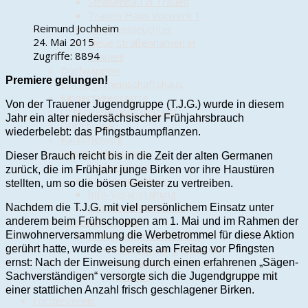
Straßenbau in Trauen
Trauen Haus Vorwerk 1
Reimund Jochheim
Der Heimleuchter
24. Mai 2015
Neue Straßennamen in
Zugriffe: 8894
Trauen!
Dorfwappen
Premiere gelungen!
Dörfergemeinschaftshaus
Kindertagesstätte
Von der Trauener Jugendgruppe (T.J.G.) wurde in diesem
Ortsgestaltungskonzept
Jahr ein alter niedersächsischer Frühjahrsbrauch
Dorfchronik
wiederbelebt: das Pfingstbaumpflanzen.
Kartoffelweg
Breitbandinternet
Dieser Brauch reicht bis in die Zeit der alten Germanen
Meilensteine
zurück, die im Frühjahr junge Birken vor ihre Haustüren
Musteranschluss
stellten, um so die bösen Geister zu vertreiben.
Info-Veranstaltung
Download Formulare
Nachdem die T.J.G. mit viel persönlichem Einsatz unter
Solarpark Trauen
anderem beim Frühschoppen am 1. Mai und im Rahmen der
Energiegenossenschaft
Einwohnerversammlung die Werbetrommel für diese Aktion
Vortrag zur geplanten
gerührt hatte, wurde es bereits am Freitag vor Pfingsten
Freiflächenphotovoltaik in
ernst: Nach der Einweisung durch einen erfahrenen „Sägen-
Trauen
Sachverständigen“ versorgte sich die Jugendgruppe mit
einer stattlichen Anzahl frisch geschlagener Birken.
Förderverein