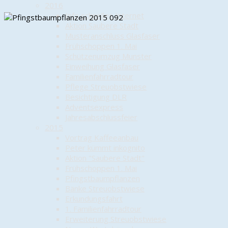
2016
Info schnelles Internet
Aktion Saubere Stadt
Musteranschluss Glasfaser
Frühschoppen 1. Mai
Schützenumzug Munster
Einweihung Glasfaser
Familienfahrradtour
Pflege Streuobstwiese
Besichtigung DLR
Adventsexpress
Jahresabschlussfeier
2015
Vortrag Kaffeeanbau
Peter kümmt inkognito
Aktion "Saubere Stadt"
Frühschoppen 1. Mai
Pfingstbaumpflanzen
Bänke Streuobstwiese
Erkundungsfahrt
1. Familienfahrradtour
Erweiterung Streuobstwiese