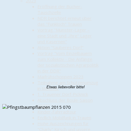
2023
Eröffnung der Bücher-
Tauschzelle
NDR berichtet erneut über
das "Funkloch" Trauen
Vortrag "Munster-Lager –
eine Stadt und „Ihre“ Lager
und Kasernen"
Aktion "Sauberes Dorf"
Vortrag "Vom Einzelbauern
zum Kollektiv - Die Anfänge
der sozialistischen Agrarpolitik
in der DDR"
Maifrühschoppen 2023
Teilnahme am Schützenumzug
Etwas liebevoller bitte!
in Munster
1. Trauener Dorf-Picknick
Abschluss der Boule-Saison
2023?
Kinder-Fahrradtour
Endlich Mobilfunk in Trauen
Hohe Auszeichnungen für
"Charly" Kirsch und unsere