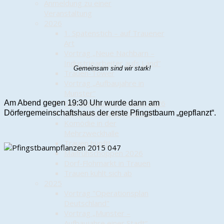
Anmeldung zu einer
Veranstaltung
2026
1. Spatenstich – auf Trauener
Art
Vortrag „Neue Nachbarn –
Industriearbeiter aufs Land“
Gemeinsam sind wir stark!
Trauen-Tower
Vortrag „Aufbaujahre in
Munster“
Frühjahrsputz in Trauen 2026
Am Abend gegen 19:30 Uhr wurde dann am
Wir bauen Insektenhotels
Dörfergemeinschaftshaus der erste Pfingstbaum „gepflanzt“.
Komödie in der
Mehrzweckhalle
Trauen hüpft!
Maifrühschoppen 2026
Dorf-Flohmarkt in Trauen
Trauen kühlt sich ab
2025
Vortrag "Operationsplan
Deutschland"
Vortrag „Munster –
Aufbaujahre einer Stadt“