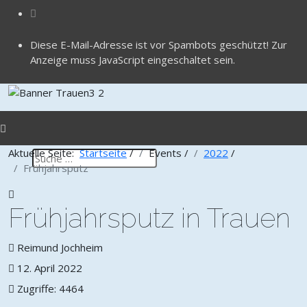
Diese E-Mail-Adresse ist vor Spambots geschützt! Zur
Anzeige muss JavaScript eingeschaltet sein.
Aktuelle Seite:
Startseite
/
Events
/
2022
/
Frühjahrsputz
Frühjahrsputz in Trauen
Reimund Jochheim
12. April 2022
Zugriffe: 4464