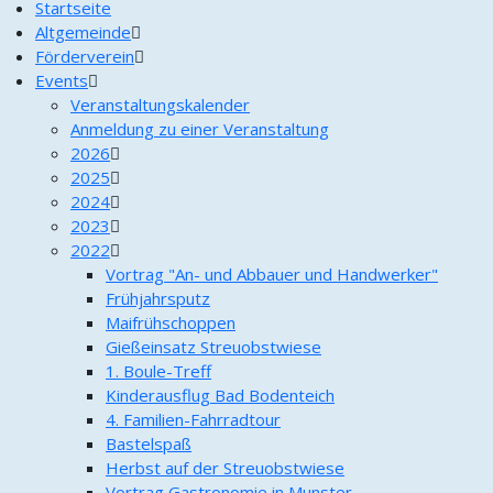
Startseite
Altgemeinde
Förderverein
Events
Veranstaltungskalender
Anmeldung zu einer Veranstaltung
2026
2025
2024
2023
2022
Vortrag "An- und Abbauer und Handwerker"
Frühjahrsputz
Maifrühschoppen
Gießeinsatz Streuobstwiese
1. Boule-Treff
Kinderausflug Bad Bodenteich
4. Familien-Fahrradtour
Bastelspaß
Herbst auf der Streuobstwiese
Vortrag Gastronomie in Munster