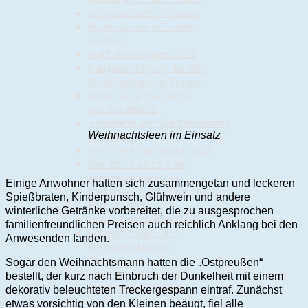
Frühjahrsputz in Trauen
Boule-Saison in Trauen
eröffnet
Maifrühschoppen 2025
Baugenehmigung für den
Mobilfunkturm in Trauen
Sonnensegel auf dem
Waldspielplatz
Teilnahme am Schützenumzug
Weihnachtsfeen im Einsatz
in Munster
Familien-Fahrradtour 2025
Der 25.10.2025 – ein
ereignisreicher Tag
Einige Anwohner hatten sich zusammengetan und leckeren
Baumpflanz-Challenge für den
Spießbraten, Kinderpunsch, Glühwein und andere
Förderverein
winterliche Getränke vorbereitet, die zu ausgesprochen
Unser Dorf soll leuchten!
familienfreundlichen Preisen auch reichlich Anklang bei den
Vortrag “Wald- und
Anwesenden fanden.
Forstwirtschaft in
Niedersachsen”
Sogar den Weihnachtsmann hatten die „Ostpreußen“
Adventstreffen in der
bestellt, der kurz nach Einbruch der Dunkelheit mit einem
Altgemeinde Trauen
dekorativ beleuchteten Treckergespann eintraf. Zunächst
2024
etwas vorsichtig von den Kleinen beäugt, fiel alle