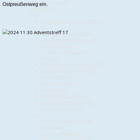
Anmeldung zu einer
Ostpreußenweg ein.
Veranstaltung
2026
1. Spatenstich – auf Trauener
Art
Vortrag „Neue Nachbarn –
Industriearbeiter aufs Land“
Trauen-Tower
Vortrag „Aufbaujahre in
Munster“
Frühjahrsputz in Trauen 2026
Wir bauen Insektenhotels
Komödie in der
Mehrzweckhalle
Trauen hüpft!
Maifrühschoppen 2026
Dorf-Flohmarkt in Trauen
Trauen kühlt sich ab
2025
Vortrag "Operationsplan
Deutschland"
Vortrag „Munster –
Aufbaujahre einer Stadt“