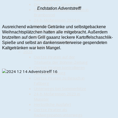
Die "Wilde 13" unterwegs
Endstation Adventstreff!
Kleine-Kennzeichen-Treffen in
Brambostel
24-h-Mofarennen 2024 in
Haus Ilster
Ausreichend wärmende Getränke und selbstgebackene
Herbstausfahrt der Oertze
Weihnachtsplätzchen hatten alle mitgebracht. Außerdem
Piraten
brutzelten auf dem Grill gaaanz leckere Kartoffelschaschlik-
Kontrollfahrt auf dem
Spieße und selbst an dankenswerterweise gespendeten
Kartoffelweg
Kaltgetränken war kein Mangel.
2023
Oertze Piraten auf der
Titelseite der Böhme-Zeitung
Oertze Piraten kontrollieren
den Kartoffelweg
Oertze Piraten zu Besuch in
Faßberg
Unterwegs bei Sommerhitze
24-h-Mofarennen 2023 in
Munster
Herbstliche Ausfahrt
Oertze Piraten als
Radwegepaten unterwegs