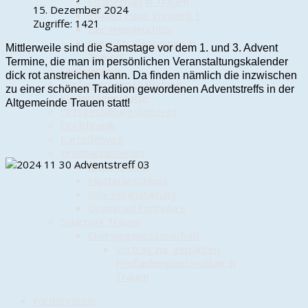
Straßenbau in Trauen
15. Dezember 2024
Trauen Haus Vorwerk 1
Zugriffe: 1421
Der Heimleuchter
Neue Straßennamen in
Mittlerweile sind die Samstage vor dem 1. und 3. Advent
Trauen!
Termine, die man im persönlichen Veranstaltungskalender
Dorfwappen
dick rot anstreichen kann. Da finden nämlich die inzwischen
Dörfergemeinschaftshaus
zu einer schönen Tradition gewordenen Adventstreffs in der
Kindertagesstätte
Altgemeinde Trauen statt!
Ortsgestaltungskonzept
Dorfchronik
Kartoffelweg
Breitbandinternet
Meilensteine
Musteranschluss
Info-Veranstaltung
Download Formulare
Solarpark Trauen
Energiegenossenschaft
Vortrag zur geplanten
Freiflächenphotovoltaik in
Trauen
Förderverein