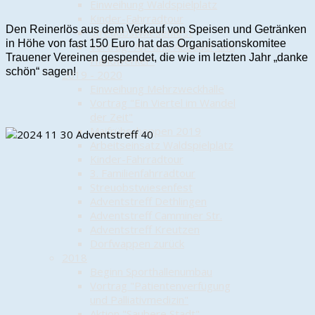
Einweihung Waldspielplatz
Kinder-Fahrradtour
Den Reinerlös aus dem Verkauf von Speisen und Getränken
Streuobstwiesenfest
in Höhe von fast 150 Euro hat das Organisationskomitee
Vortrag "An- und Abbauer und
Trauener Vereinen gespendet, die wie im letzten Jahr „danke
Handwerker"
schön“ sagen!
2019 - 2020
Einweihung Mehrzweckhalle
Vortrag "Ein Viertel im Wandel
der Zeit"
Maifrühschoppen 2019
Arbeitseinsatz Waldspielplatz
Kinder-Fahrradtour
3. Familienfahrradtour
Streuobstwiesenfest
Adventstreff Dethlingen
Adventstreff Camminer Str.
Adventstreff Kreutzen
Dorfwappen zurück
2018
Beginn Sporthallenumbau
Vortrag "Patientenverfügung
und Palliativmedizin"
Aktion "Saubere Stadt"