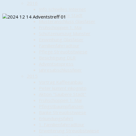
2016
Info schnelles Internet
Aktion Saubere Stadt
Musteranschluss Glasfaser
Frühschoppen 1. Mai
Schützenumzug Munster
Einweihung Glasfaser
Familienfahrradtour
Pflege Streuobstwiese
Besichtigung DLR
Adventsexpress
Jahresabschlussfeier
2015
Vortrag Kaffeeanbau
Peter kümmt inkognito
Aktion "Saubere Stadt"
Frühschoppen 1. Mai
Pfingstbaumpflanzen
Bänke Streuobstwiese
Erkundungsfahrt
1. Familienfahrradtour
Erweiterung Streuobstwiese