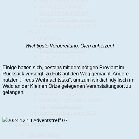
Neues Wartehäuschen
Vortrag DGH in Nds.
Kurs Obstbaumschnitt
Vortrag Rauchwarnmelder
Jahresabschlussfeier 2015
bis 2014
Maifest 2011
Drachenfest
Wichtigste Vorbereitung: Öfen anheizen!
Fördermittelbescheid
Schützenfest 2012
Einweihung "Alte Schule"
Einige hatten sich, bestens mit dem nötigen Proviant im
Ehrung der Stadt Munster
Rucksack versorgt, zu Fuß auf den Weg gemacht, Andere
Hoffest 2014
nutzten „Freds Weihnachtstaxi“, um zum wirklich idyllisch im
Streuobstwiese 2014
Wald an der Kleinen Örtze gelegenen Veranstaltungsort zu
Richtfest Geräteschuppen
gelangen.
Volkstrauertag 2014
Vortrag "Ungebetene Gäste"
Bürgerbus am DGH
Jahresabschlussfeier 2014
Oertze Piraten
Die Geschichte