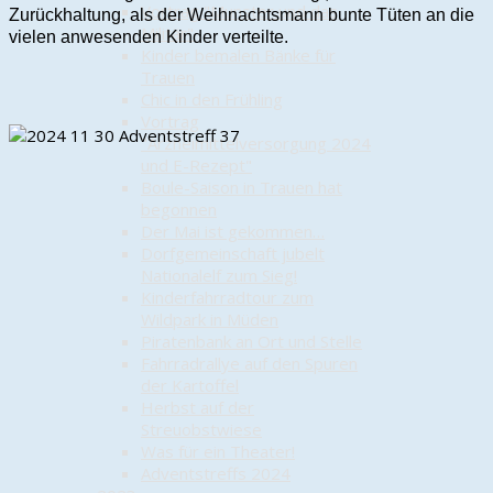
Vortrag "Munster und das
Zurückhaltung, als der Weihnachtsmann bunte Tüten an die
Militär"
vielen anwesenden Kinder verteilte.
Kinder bemalen Bänke für
Trauen
Chic in den Frühling
Vortrag
"Arzneimittelversorgung 2024
und E-Rezept"
Boule-Saison in Trauen hat
begonnen
Der Mai ist gekommen…
Dorfgemeinschaft jubelt
Nationalelf zum Sieg!
Kinderfahrradtour zum
Wildpark in Müden
Piratenbank an Ort und Stelle
Fahrradrallye auf den Spuren
der Kartoffel
Herbst auf der
Streuobstwiese
Was für ein Theater!
Adventstreffs 2024