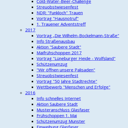
Cold-Water-Beer-Challenge
Streuobstwiesenfest
NDR: "Funkloch" Trauen
Vortrag "Hausnotruf"
1. Trauener Adventstreff
2017
Vortrag „Die Wilhelm-Bockelmann-Straße"
Info Straßenausbau
Aktion "Saubere Stadt"
Maifrühschoppen 2017
Vortrag "Lüneburger Heide - Wolfsland"
Schützenumzug
"Wir öffnen unsere Palisaden"
Streuobstwiesenfest
Vortrag "50 Jahre Stadtrechte"
Wettbewerb "Menschen und Erfolge"
2016
Info schnelles Internet
Aktion Saubere Stadt
Musteranschluss Glasfaser
Frühschoppen 1. Mai
Schützenumzug Munster
Einweihung Glasfaser