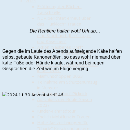
2023
Eröffnung der Bücher-
Tauschzelle
NDR berichtet erneut über
das "Funkloch" Trauen
Vortrag "Munster-Lager –
Die Rentiere hatten wohl Urlaub…
eine Stadt und „Ihre“ Lager
und Kasernen"
Aktion "Sauberes Dorf"
Gegen die im Laufe des Abends aufsteigende Kälte halfen
Vortrag "Vom Einzelbauern
selbst gebaute Kanonenöfen, so dass wohl niemand über
zum Kollektiv - Die Anfänge
kalte Füße oder Hände klagte, während bei regen
der sozialistischen Agrarpolitik
Gesprächen die Zeit wie im Fluge verging.
in der DDR"
Maifrühschoppen 2023
Teilnahme am Schützenumzug
in Munster
1. Trauener Dorf-Picknick
Abschluss der Boule-Saison
2023?
Kinder-Fahrradtour
Endlich Mobilfunk in Trauen
Hohe Auszeichnungen für
"Charly" Kirsch und unsere