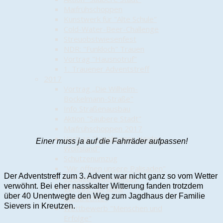
Maifrühschoppen
Kunstwerk für "Alte Schule"
Cold-Water-Beer-Challenge
Streuobstwiesenfest
NDR: "Funkloch" Trauen
Vortrag "Hausnotruf"
1. Trauener Adventstreff
2017
Vortrag „Die Wilhelm-
Bockelmann-Straße"
Info Straßenausbau
Aktion "Saubere Stadt"
Maifrühschoppen 2017
Vortrag "Lüneburger Heide -
Einer muss ja auf die Fahrräder aufpassen!
Wolfsland"
Schützenumzug
"Wir öffnen unsere Palisaden"
Der Adventstreff zum 3. Advent war nicht ganz so vom Wetter
Streuobstwiesenfest
verwöhnt. Bei eher nasskalter Witterung fanden trotzdem
Vortrag "50 Jahre
über 40 Unentwegte den Weg zum Jagdhaus der Familie
Stadtrechte"
Sievers in Kreutzen.
Wettbewerb "Menschen und
Erfolge"