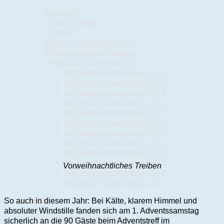
Webshop
Vereinsgründung
Vorstand
Satzung / Beitragsordnung
Mitglied werden / Spenden
Mitgliederversammlungen
Mitgliederversammlung 2026
Mitgliederversammlung 2025
Mitgliederversammlung 2024
Mitgliederversammlung 2023
Mitgliederversammlung 2022
Mitgliederversammlung 2021
Mitgliederversammlung 2020
Mitgliederversammlung 2019
Mitgliederversammlung 2018
Mitgliederversammlung 2017
Vorweihnachtliches Treiben
Mitgliederversammlung 2016
Mitgliederversammlung 2011
Events
So auch in diesem Jahr: Bei Kälte, klarem Himmel und
absoluter Windstille fanden sich am 1. Adventssamstag
Veranstaltungskalender
sicherlich an die 90 Gäste beim Adventstreff im