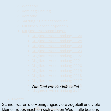
Webshop
Vereinsgründung
Vorstand
Satzung / Beitragsordnung
Mitglied werden / Spenden
Mitgliederversammlungen
Mitgliederversammlung 2026
Mitgliederversammlung 2025
Mitgliederversammlung 2024
Mitgliederversammlung 2023
Mitgliederversammlung 2022
Mitgliederversammlung 2021
Mitgliederversammlung 2020
Mitgliederversammlung 2019
Mitgliederversammlung 2018
Mitgliederversammlung 2017
Mitgliederversammlung 2016
Die Drei von der Infostelle!
Mitgliederversammlung 2011
Events
Schnell waren die Reinigungsreviere zugeteilt und viele
Veranstaltungskalender
kleine Trupps machten sich auf den Weg – alle bestens