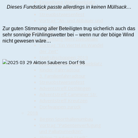
Einweihung Waldspielplatz
Dieses Fundstück passte allerdings in keinen Müllsack…
Kinder-Fahrradtour
Streuobstwiesenfest
Vortrag "An- und Abbauer und
Handwerker"
Zur guten Stimmung aller Beteiligten trug sicherlich auch das
2019 - 2020
sehr sonnige Frühlingswetter bei – wenn nur der böige Wind
Einweihung Mehrzweckhalle
nicht gewesen wäre…
Vortrag "Ein Viertel im Wandel
der Zeit"
Maifrühschoppen 2019
Arbeitseinsatz Waldspielplatz
Kinder-Fahrradtour
3. Familienfahrradtour
Streuobstwiesenfest
Adventstreff Dethlingen
Adventstreff Camminer Str.
Adventstreff Kreutzen
Dorfwappen zurück
2018
Beginn Sporthallenumbau
Vortrag "Patientenverfügung
und Palliativmedizin"
Aktion "Saubere Stadt"