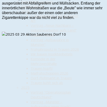
Anmeldung zu einer
ausgerüstet mit Abfallgreifern und Müllsäcken. Entlang der
Veranstaltung
innerörtlichen Wohnstraßen war die „Beute” wie immer sehr
2026
überschaubar: außer der einen oder anderen
1. Spatenstich – auf Trauener
Zigarettenkippe war da nicht viel zu finden.
Art
Vortrag „Neue Nachbarn –
Industriearbeiter aufs Land“
Trauen-Tower
Vortrag „Aufbaujahre in
Munster“
Frühjahrsputz in Trauen 2026
Wir bauen Insektenhotels
Komödie in der
Mehrzweckhalle
Trauen hüpft!
Maifrühschoppen 2026
Dorf-Flohmarkt in Trauen
Trauen kühlt sich ab
2025
Vortrag "Operationsplan
Deutschland"
Vortrag „Munster –
Aufbaujahre einer Stadt“