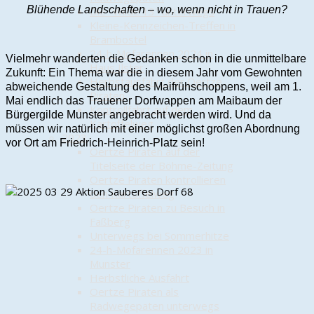
Blühende Landschaften – wo, wenn nicht in Trauen?
Die "Wilde 13" unterwegs
Kleine-Kennzeichen-Treffen in
Brambostel
24-h-Mofarennen 2024 in
Vielmehr wanderten die Gedanken schon in die unmittelbare
Haus Ilster
Zukunft: Ein Thema war die in diesem Jahr vom Gewohnten
Herbstausfahrt der Oertze
abweichende Gestaltung des Maifrühschoppens, weil am 1.
Piraten
Mai endlich das Trauener Dorfwappen am Maibaum der
Kontrollfahrt auf dem
Bürgergilde Munster angebracht werden wird. Und da
Kartoffelweg
müssen wir natürlich mit einer möglichst großen Abordnung
2023
vor Ort am Friedrich-Heinrich-Platz sein!
Oertze Piraten auf der
Titelseite der Böhme-Zeitung
Oertze Piraten kontrollieren
den Kartoffelweg
Oertze Piraten zu Besuch in
Faßberg
Unterwegs bei Sommerhitze
24-h-Mofarennen 2023 in
Munster
Herbstliche Ausfahrt
Oertze Piraten als
Radwegepaten unterwegs