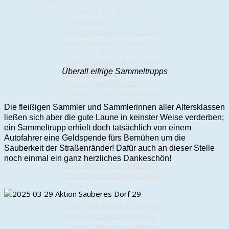
2023
Eröffnung der Bücher-
Tauschzelle
NDR berichtet erneut über
das "Funkloch" Trauen
Vortrag "Munster-Lager –
eine Stadt und „Ihre“ Lager
Überall eifrige Sammeltrupps
und Kasernen"
Aktion "Sauberes Dorf"
Vortrag "Vom Einzelbauern
zum Kollektiv - Die Anfänge
Die fleißigen Sammler und Sammlerinnen aller Altersklassen
der sozialistischen Agrarpolitik
ließen sich aber die gute Laune in keinster Weise verderben;
in der DDR"
ein Sammeltrupp erhielt doch tatsächlich von einem
Maifrühschoppen 2023
Autofahrer eine Geldspende fürs Bemühen um die
Teilnahme am Schützenumzug
Sauberkeit der Straßenränder! Dafür auch an dieser Stelle
in Munster
noch einmal ein ganz herzliches Dankeschön!
1. Trauener Dorf-Picknick
Abschluss der Boule-Saison
2023?
Kinder-Fahrradtour
Endlich Mobilfunk in Trauen
Hohe Auszeichnungen für
"Charly" Kirsch und unsere