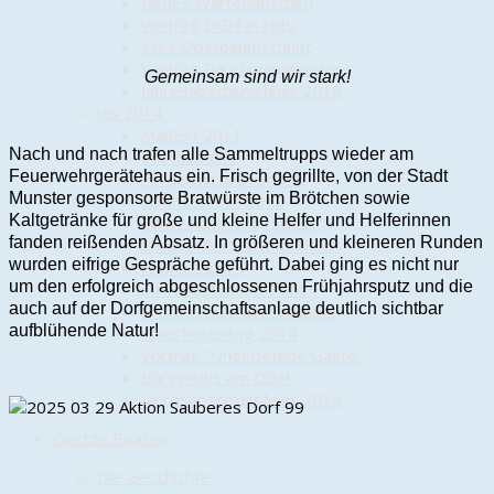
Neues Wartehäuschen
Vortrag DGH in Nds.
Kurs Obstbaumschnitt
Vortrag Rauchwarnmelder
Gemeinsam sind wir stark!
Jahresabschlussfeier 2015
bis 2014
Maifest 2011
Nach und nach trafen alle Sammeltrupps wieder am
Drachenfest
Feuerwehrgerätehaus ein. Frisch gegrillte, von der Stadt
Fördermittelbescheid
Munster gesponsorte Bratwürste im Brötchen sowie
Schützenfest 2012
Kaltgetränke für große und kleine Helfer und Helferinnen
Einweihung "Alte Schule"
fanden reißenden Absatz. In größeren und kleineren Runden
Ehrung der Stadt Munster
wurden eifrige Gespräche geführt. Dabei ging es nicht nur
Hoffest 2014
um den erfolgreich abgeschlossenen Frühjahrsputz und die
Streuobstwiese 2014
auch auf der Dorfgemeinschaftsanlage deutlich sichtbar
Richtfest Geräteschuppen
aufblühende Natur!
Volkstrauertag 2014
Vortrag "Ungebetene Gäste"
Bürgerbus am DGH
Jahresabschlussfeier 2014
Oertze Piraten
Die Geschichte