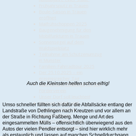
Frühjahrsputz in Trauen
Boule-Saison in Trauen
eröffnet
Maifrühschoppen 2025
Baugenehmigung für den
Mobilfunkturm in Trauen
Sonnensegel auf dem
Waldspielplatz
Teilnahme am Schützenumzug
in Munster
Familien-Fahrradtour 2025
Der 25.10.2025 – ein
ereignisreicher Tag
Auch die Kleinsten helfen schon eifrig!
Baumpflanz-Challenge für den
Förderverein
Unser Dorf soll leuchten!
Vortrag “Wald- und
Umso schneller füllten sich dafür die Abfallsäcke entlang der
Forstwirtschaft in
Landstraße von Dethlingen nach Kreutzen und vor allem an
Niedersachsen”
der Straße in Richtung Faßberg. Menge und Art des
Adventstreffen in der
eingesammelten Mülls – offensichtlich überwiegend aus den
Altgemeinde Trauen
Autos der vielen Pendler entsorgt – sind hier wirklich mehr
2024
als erstaunlich und lassen auf manchen Schnelldurchgang