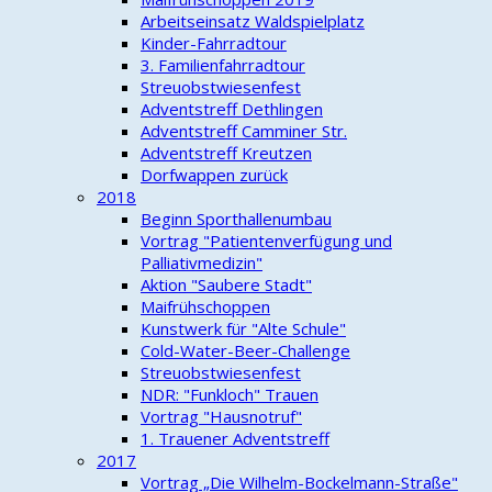
Arbeitseinsatz Waldspielplatz
Kinder-Fahrradtour
3. Familienfahrradtour
Streuobstwiesenfest
Adventstreff Dethlingen
Adventstreff Camminer Str.
Adventstreff Kreutzen
Dorfwappen zurück
2018
Beginn Sporthallenumbau
Vortrag "Patientenverfügung und
Palliativmedizin"
Aktion "Saubere Stadt"
Maifrühschoppen
Kunstwerk für "Alte Schule"
Cold-Water-Beer-Challenge
Streuobstwiesenfest
NDR: "Funkloch" Trauen
Vortrag "Hausnotruf"
1. Trauener Adventstreff
2017
Vortrag „Die Wilhelm-Bockelmann-Straße"