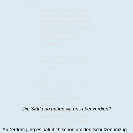
2022
... der Anfang ist gemacht
Pleiten, Pech und Pannen
Radwegepaten im Einsatz
Höllenfahrt nach Hösseringen
24-h-Mofarennen 2022
Piratensaison 2022
Lichterfahrt
2021
Blaue Wolken über Trauen
Eroberung Eisenherzchen
Hohoho!!!
2019 - 2020
Auf großer Fahrt
Wieder auf großer Fahrt
24-h-Mofarennen
Jahresabschlussfahrt
2015 - 2018
Die Stärkung haben wir uns aber verdient!
Erkundungsfahrt
Tourenfahrer unterwegs
Kontrollfahrt Kartoffelweg
Saisoneröffnung
Außerdem ging es natürlich schon um den Schützenumzug