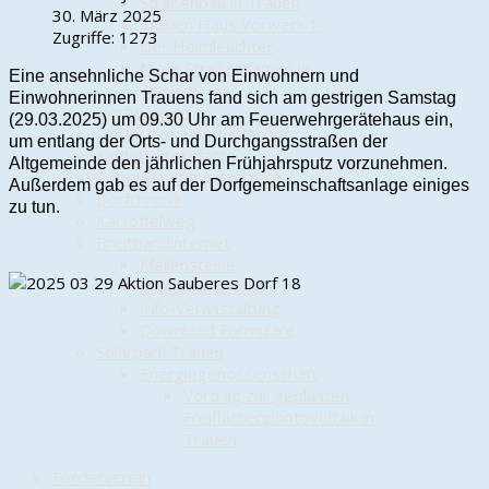
Straßenbau in Trauen
30. März 2025
Trauen Haus Vorwerk 1
Zugriffe: 1273
Der Heimleuchter
Neue Straßennamen in
Eine ansehnliche Schar von Einwohnern und
Trauen!
Einwohnerinnen Trauens fand sich am gestrigen Samstag
Dorfwappen
(29.03.2025) um 09.30 Uhr am Feuerwehrgerätehaus ein,
Dörfergemeinschaftshaus
um entlang der Orts- und Durchgangsstraßen der
Kindertagesstätte
Altgemeinde den jährlichen Frühjahrsputz vorzunehmen.
Ortsgestaltungskonzept
Außerdem gab es auf der Dorfgemeinschaftsanlage einiges
Dorfchronik
zu tun.
Kartoffelweg
Breitbandinternet
Meilensteine
Musteranschluss
Info-Veranstaltung
Download Formulare
Solarpark Trauen
Energiegenossenschaft
Vortrag zur geplanten
Freiflächenphotovoltaik in
Trauen
Förderverein