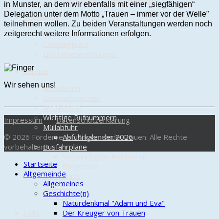
Cold-Water-Beer-Challenge
in Munster, an dem wir ebenfalls mit einer „siegfähigen“
Delegation unter dem Motto „Trauen – immer vor der Welle”
Tourismus
teilnehmen wollen. Zu beiden Veranstaltungen werden noch
zeitgerecht weitere Informationen erfolgen.
Gasthaus
Campingplatz
Lilis Ferienwohnungen
Service
Wir sehen uns!
Newsletter
Ansprechpartner
Notdienste
Wichtige Rufnummern
Impressum
Datenschutzerklärung
Müllabfuhr
© 2026 Förderverein Altgemeinde Trauen. Alle Rechte
Abfuhrkalender 2026
vorbehalten.
Busfahrpläne
Verkehrsgem. Heidekreis
Startseite
Bürgerbus
Altgemeinde
Downloads
Allgemeines
Kontakt
Geschichte(n)
sitemap
Naturdenkmal "Adam und Eva"
Links
Der Kreuger von Trauen