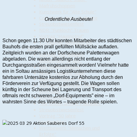
Maifrühschoppen
Kunstwerk für "Alte Schule"
Cold-Water-Beer-Challenge
Ordentliche Ausbeute!
Streuobstwiesenfest
NDR: "Funkloch" Trauen
Vortrag "Hausnotruf"
Schon gegen 11.30 Uhr konnten Mitarbeiter des städtischen
1. Trauener Adventstreff
Bauhofs die ersten prall gefüllten Müllsäcke aufladen.
2017
Zeitgleich wurden an der Dorfscheune Palettenwagen
Vortrag „Die Wilhelm-
abgeladen. Die waren allerdings nicht entlang der
Bockelmann-Straße"
Durchgangsstraßen eingesammelt worden! Vielmehr hatte
Info Straßenausbau
ein in Soltau ansässiges Logistikunternehmen diese
Aktion "Saubere Stadt"
fahrbaren Untersätze kostenlos zur Abholung durch den
Maifrühschoppen 2017
Förderverein zur Verfügung gestellt. Die Wagen sollen
Vortrag "Lüneburger Heide -
künftig in der Scheune bei Lagerung und Transport des
Wolfsland"
oftmals recht schweren „Dorf-Equipments” eine – im
Schützenumzug
wahrsten Sinne des Wortes – tragende Rolle spielen.
"Wir öffnen unsere Palisaden"
Streuobstwiesenfest
Vortrag "50 Jahre
Stadtrechte"
Wettbewerb "Menschen und
Erfolge"