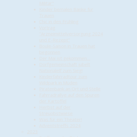
Militär"
Kinder bemalen Bänke für
Trauen
Chic in den Frühling
Vortrag
"Arzneimittelversorgung 2024
und E-Rezept"
Boule-Saison in Trauen hat
begonnen
Der Mai ist gekommen…
Dorfgemeinschaft jubelt
Nationalelf zum Sieg!
Kinderfahrradtour zum
Wildpark in Müden
Piratenbank an Ort und Stelle
Fahrradrallye auf den Spuren
der Kartoffel
Herbst auf der
Streuobstwiese
Was für ein Theater!
Adventstreffs 2024
2023