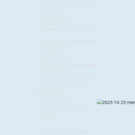
Vortrag zum Themenkomplex
Klimawandel
Herbst auf der
Streuobstwiese
Trauener Adventstreffs 2023
2022
Vortrag "An- und Abbauer und
Handwerker"
Frühjahrsputz
Maifrühschoppen
Gießeinsatz Streuobstwiese
1. Boule-Treff
Kinderausflug Bad Bodenteich
4. Familien-Fahrradtour
Bastelspaß
Herbst auf der
Streuobstwiese
Vortrag Gastronomie in
Munster
Adventstreff 2022
2021
Einweihung Waldspielplatz