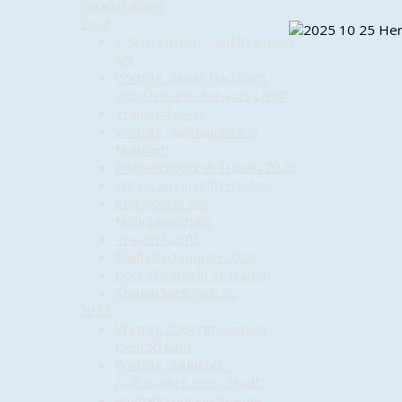
Veranstaltung
2026
1. Spatenstich – auf Trauener
Art
Vortrag „Neue Nachbarn –
Industriearbeiter aufs Land“
Trauen-Tower
Vortrag „Aufbaujahre in
Munster“
Frühjahrsputz in Trauen 2026
Wir bauen Insektenhotels
Komödie in der
Mehrzweckhalle
Trauen hüpft!
Maifrühschoppen 2026
Dorf-Flohmarkt in Trauen
Trauen kühlt sich ab
2025
Vortrag "Operationsplan
Deutschland"
Vortrag „Munster –
Aufbaujahre einer Stadt“
Frühjahrsputz in Trauen