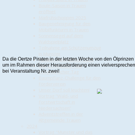
Boule-Saison in Trauen
eröffnet
Maifrühschoppen 2025
Baugenehmigung für den
Mobilfunkturm in Trauen
Sonnensegel auf dem
Waldspielplatz
Teilnahme am Schützenumzug
in Munster
Da die Oertze Piraten in der letzten Woche von den Ölprinzen
Familien-Fahrradtour 2025
um im Rahmen dieser Herausforderung einen vielversprechende
Der 25.10.2025 – ein
bei Veranstaltung Nr. zwei!
ereignisreicher Tag
Baumpflanz-Challenge für den
Förderverein
Unser Dorf soll leuchten!
Vortrag “Wald- und
Forstwirtschaft in
Niedersachsen”
Adventstreffen in der
Altgemeinde Trauen
2024
Vortrag "Munster und das