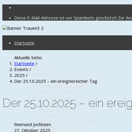
Diese E-Mail-Adresse ist vor Spambots geschützt! Zur Anz
Startseite
Altgemeinde
Aktuelle Seite:
Startseite
/
Allgemeines
Events
/
Geschichte(n)
2025
/
Naturdenkmal "Adam und Eva"
Der 25.10.2025 – ein ereignisreicher Tag
Der Kreuger von Trauen
ehem. Dorfschulen
Der Opel des Schulmeisters
Der 25.10.2025 – ein erei
Heil- und Pflegeanstalt
Der Bahnhof Trauen
Die Landesforst-Gärtnerei
Die "Alte Siedlung" in Trauen
Reimund Jochheim
Straßenbau in Trauen
27. Oktober 2025