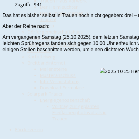
Trauen Haus Vorwerk 1
Zugriffe: 941
Der Heimleuchter
Neue Straßennamen in
Das hat es bisher selbst in Trauen noch nicht gegeben: drei – 
Trauen!
Dorfwappen
Aber der Reihe nach:
Dörfergemeinschaftshaus
Am vergangenen Samstag (25.10.2025), dem letzten Samstag im O
Kindertagesstätte
leichten Sprühregens fanden sich gegen 10.00 Uhr erfreulich
Ortsgestaltungskonzept
einigen Stellen beschnitten werden, um einen dichteren Wuch
Dorfchronik
Kartoffelweg
Breitbandinternet
Meilensteine
Musteranschluss
Info-Veranstaltung
Download Formulare
Solarpark Trauen
Energiegenossenschaft
Vortrag zur geplanten
Freiflächenphotovoltaik in
Trauen
Förderverein