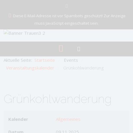
Diese E-Mail-Adresse ist vor Spambots geschützt! Zur Anzeige
muss JavaScript eingeschaltet sein.
Aktuelle Seite:
Startseite
Events
/
/
Veranstaltungskalender
Grünkohlwanderung
/
Grünkohlwanderung
Kalender
Allgemeines
Datum
09.11.2025