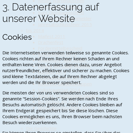
Neues Wartehäuschen
3. Datenerfassung auf
Vortrag DGH in Nds.
Kurs Obstbaumschnitt
unserer Website
Vortrag Rauchwarnmelder
Jahresabschlussfeier 2015
bis 2014
Cookies
Maifest 2011
Drachenfest
Fördermittelbescheid
Die Internetseiten verwenden teilweise so genannte Cookies.
Schützenfest 2012
Cookies richten auf Ihrem Rechner keinen Schaden an und
Einweihung "Alte Schule"
enthalten keine Viren. Cookies dienen dazu, unser Angebot
Ehrung der Stadt Munster
nutzerfreundlicher, effektiver und sicherer zu machen. Cookies
Hoffest 2014
sind kleine Textdateien, die auf Ihrem Rechner abgelegt
Streuobstwiese 2014
werden und die Ihr Browser speichert.
Richtfest Geräteschuppen
Volkstrauertag 2014
Die meisten der von uns verwendeten Cookies sind so
Vortrag "Ungebetene Gäste"
genannte “Session-Cookies”. Sie werden nach Ende Ihres
Bürgerbus am DGH
Besuchs automatisch gelöscht. Andere Cookies bleiben auf
Jahresabschlussfeier 2014
Ihrem Endgerät gespeichert bis Sie diese löschen. Diese
Cookies ermöglichen es uns, Ihren Browser beim nächsten
Oertze Piraten
Besuch wiederzuerkennen.
Die Geschichte
Sie können Ihren Browser so einstellen, dass Sie über das