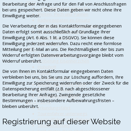
2022
Bearbeitung der Anfrage und für den Fall von Anschlussfragen
... der Anfang ist gemacht
bei uns gespeichert. Diese Daten geben wir nicht ohne Ihre
Pleiten, Pech und Pannen
Einwilligung weiter.
Radwegepaten im Einsatz
Die Verarbeitung der in das Kontaktformular eingegebenen
Höllenfahrt nach Hösseringen
Daten erfolgt somit ausschließlich auf Grundlage Ihrer
24-h-Mofarennen 2022
Einwilligung (Art. 6 Abs. 1 lit. a DSGVO). Sie können diese
Piratensaison 2022
Einwilligung jederzeit widerrufen. Dazu reicht eine formlose
Lichterfahrt
Mitteilung per E-Mail an uns. Die Rechtmäßigkeit der bis zum
2021
Widerruf erfolgten Datenverarbeitungsvorgänge bleibt vom
Blaue Wolken über Trauen
Widerruf unberührt.
Eroberung Eisenherzchen
Hohoho!!!
Die von Ihnen im Kontaktformular eingegebenen Daten
2019 - 2020
verbleiben bei uns, bis Sie uns zur Löschung auffordern, Ihre
Auf großer Fahrt
Einwilligung zur Speicherung widerrufen oder der Zweck für die
Wieder auf großer Fahrt
Datenspeicherung entfällt (z.B. nach abgeschlossener
24-h-Mofarennen
Bearbeitung Ihrer Anfrage). Zwingende gesetzliche
Jahresabschlussfahrt
Bestimmungen – insbesondere Aufbewahrungsfristen –
2015 - 2018
bleiben unberührt.
Erkundungsfahrt
Tourenfahrer unterwegs
Kontrollfahrt Kartoffelweg
Registrierung auf dieser Website
Saisoneröffnung