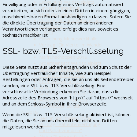
Einweihung Waldspielplatz
Einwilligung oder in Erfüllung eines Vertrags automatisiert
Kinder-Fahrradtour
verarbeiten, an sich oder an einen Dritten in einem gängigen,
Streuobstwiesenfest
maschinenlesbaren Format aushändigen zu lassen. Sofern Sie
Vortrag "An- und Abbauer und
die direkte Übertragung der Daten an einen anderen
Handwerker"
Verantwortlichen verlangen, erfolgt dies nur, soweit es
2019 - 2020
technisch machbar ist.
Einweihung Mehrzweckhalle
Vortrag "Ein Viertel im Wandel
SSL- bzw. TLS-Verschlüsselung
der Zeit"
Maifrühschoppen 2019
Arbeitseinsatz Waldspielplatz
Diese Seite nutzt aus Sicherheitsgründen und zum Schutz der
Kinder-Fahrradtour
Übertragung vertraulicher Inhalte, wie zum Beispiel
3. Familienfahrradtour
Bestellungen oder Anfragen, die Sie an uns als Seitenbetreiber
Streuobstwiesenfest
senden, eine SSL-bzw. TLS-Verschlüsselung. Eine
Adventstreff Dethlingen
verschlüsselte Verbindung erkennen Sie daran, dass die
Adventstreff Camminer Str.
Adresszeile des Browsers von “http://” auf “https://” wechselt
Adventstreff Kreutzen
und an dem Schloss-Symbol in Ihrer Browserzeile.
Dorfwappen zurück
2018
Wenn die SSL- bzw. TLS-Verschlüsselung aktiviert ist, können
Beginn Sporthallenumbau
die Daten, die Sie an uns übermitteln, nicht von Dritten
Vortrag "Patientenverfügung
mitgelesen werden.
und Palliativmedizin"
Aktion "Saubere Stadt"