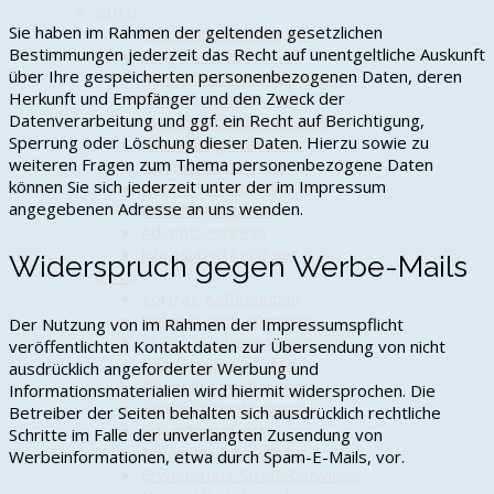
2016
Sie haben im Rahmen der geltenden gesetzlichen
Info schnelles Internet
Bestimmungen jederzeit das Recht auf unentgeltliche Auskunft
Aktion Saubere Stadt
über Ihre gespeicherten personenbezogenen Daten, deren
Musteranschluss Glasfaser
Herkunft und Empfänger und den Zweck der
Frühschoppen 1. Mai
Datenverarbeitung und ggf. ein Recht auf Berichtigung,
Schützenumzug Munster
Sperrung oder Löschung dieser Daten. Hierzu sowie zu
Einweihung Glasfaser
weiteren Fragen zum Thema personenbezogene Daten
Familienfahrradtour
können Sie sich jederzeit unter der im Impressum
Pflege Streuobstwiese
angegebenen Adresse an uns wenden.
Besichtigung DLR
Adventsexpress
Jahresabschlussfeier
Widerspruch gegen Werbe-Mails
2015
Vortrag Kaffeeanbau
Peter kümmt inkognito
Der Nutzung von im Rahmen der Impressumspflicht
Aktion "Saubere Stadt"
veröffentlichten Kontaktdaten zur Übersendung von nicht
Frühschoppen 1. Mai
ausdrücklich angeforderter Werbung und
Pfingstbaumpflanzen
Informationsmaterialien wird hiermit widersprochen. Die
Bänke Streuobstwiese
Betreiber der Seiten behalten sich ausdrücklich rechtliche
Erkundungsfahrt
Schritte im Falle der unverlangten Zusendung von
1. Familienfahrradtour
Werbeinformationen, etwa durch Spam-E-Mails, vor.
Erweiterung Streuobstwiese