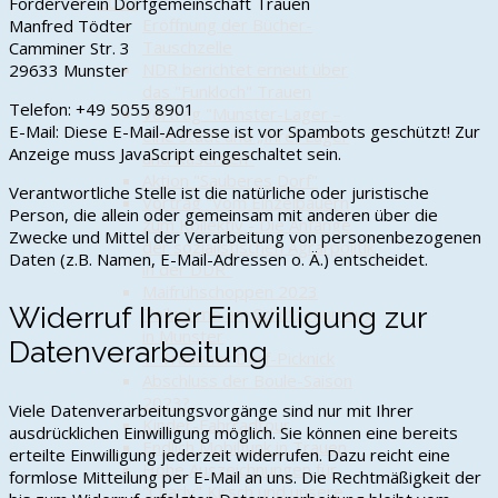
2023
Förderverein Dorfgemeinschaft Trauen
Eröffnung der Bücher-
Manfred Tödter
Tauschzelle
Camminer Str. 3
NDR berichtet erneut über
29633 Munster
das "Funkloch" Trauen
Telefon: +49 5055 8901
Vortrag "Munster-Lager –
E-Mail:
Diese E-Mail-Adresse ist vor Spambots geschützt! Zur
eine Stadt und „Ihre“ Lager
Anzeige muss JavaScript eingeschaltet sein.
und Kasernen"
Aktion "Sauberes Dorf"
Verantwortliche Stelle ist die natürliche oder juristische
Vortrag "Vom Einzelbauern
Person, die allein oder gemeinsam mit anderen über die
zum Kollektiv - Die Anfänge
Zwecke und Mittel der Verarbeitung von personenbezogenen
der sozialistischen Agrarpolitik
Daten (z.B. Namen, E-Mail-Adressen o. Ä.) entscheidet.
in der DDR"
Maifrühschoppen 2023
Widerruf Ihrer Einwilligung zur
Teilnahme am Schützenumzug
in Munster
Datenverarbeitung
1. Trauener Dorf-Picknick
Abschluss der Boule-Saison
2023?
Viele Datenverarbeitungsvorgänge sind nur mit Ihrer
Kinder-Fahrradtour
ausdrücklichen Einwilligung möglich. Sie können eine bereits
Endlich Mobilfunk in Trauen
erteilte Einwilligung jederzeit widerrufen. Dazu reicht eine
Hohe Auszeichnungen für
formlose Mitteilung per E-Mail an uns. Die Rechtmäßigkeit der
"Charly" Kirsch und unsere