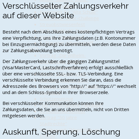
Verschlüsselter Zahlungsverkehr
Maifrühschoppen
Kunstwerk für "Alte Schule"
auf dieser Website
Cold-Water-Beer-Challenge
Streuobstwiesenfest
NDR: "Funkloch" Trauen
Besteht nach dem Abschluss eines kostenpflichtigen Vertrags
Vortrag "Hausnotruf"
eine Verpflichtung, uns Ihre Zahlungsdaten (z.B. Kontonummer
1. Trauener Adventstreff
bei Einzugsermächtigung) zu übermitteln, werden diese Daten
2017
zur Zahlungsabwicklung benötigt.
Vortrag „Die Wilhelm-
Der Zahlungsverkehr über die gängigen Zahlungsmittel
Bockelmann-Straße"
(Visa/MasterCard, Lastschriftverfahren) erfolgt ausschließlich
Info Straßenausbau
über eine verschlüsselte SSL- bzw. TLS-Verbindung. Eine
Aktion "Saubere Stadt"
verschlüsselte Verbindung erkennen Sie daran, dass die
Maifrühschoppen 2017
Adresszeile des Browsers von "http://" auf "https://" wechselt
Vortrag "Lüneburger Heide -
und an dem Schloss-Symbol in Ihrer Browserzeile.
Wolfsland"
Schützenumzug
Bei verschlüsselter Kommunikation können Ihre
"Wir öffnen unsere Palisaden"
Zahlungsdaten, die Sie an uns übermitteln, nicht von Dritten
Streuobstwiesenfest
mitgelesen werden.
Vortrag "50 Jahre
Stadtrechte"
Wettbewerb "Menschen und
Auskunft, Sperrung, Löschung
Erfolge"