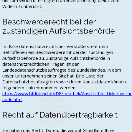
bis zum Widerruf erfolgten Datenverarbeitung bleibt vom
Ortswehr
Widerruf unberührt.
Vortrag zum Themenkomplex
Klimawandel
Beschwerderecht bei der
Herbst auf der
Streuobstwiese
zuständigen Aufsichtsbehörde
Trauener Adventstreffs 2023
2022
Vortrag "An- und Abbauer und
Im Falle datenschutzrechtlicher Verstöße steht dem
Handwerker"
Betroffenen ein Beschwerderecht bei der zuständigen
Frühjahrsputz
Aufsichtsbehörde zu. Zuständige Aufsichtsbehörde in
Maifrühschoppen
datenschutzrechtlichen Fragen ist der
Gießeinsatz Streuobstwiese
Landesdatenschutzbeauftragte des Bundeslandes, in dem
1. Boule-Treff
unser Unternehmen seinen Sitz hat. Eine Liste der
Kinderausflug Bad Bodenteich
Datenschutzbeauftragten sowie deren Kontaktdaten können
4. Familien-Fahrradtour
folgendem Link entnommen werden:
Bastelspaß
https://www.bfdi.bund.de/DE/Infothek/Anschriften_Links/anschri
Herbst auf der
node.html
.
Streuobstwiese
Vortrag Gastronomie in
Recht auf Datenübertragbarkeit
Munster
Adventstreff 2022
2021
Sie haben das Recht, Daten, die wir auf Grundlage Ihrer