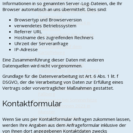
Informationen in so genannten Server-Log-Dateien, die Ihr
Die "Wilde 13" unterwegs
Browser automatisch an uns übermittelt. Dies sind:
Kleine-Kennzeichen-Treffen in
Brambostel
Browsertyp und Browserversion
24-h-Mofarennen 2024 in
verwendetes Betriebssystem
Haus Ilster
Referrer URL
Herbstausfahrt der Oertze
Hostname des zugreifenden Rechners
Piraten
Uhrzeit der Serveranfrage
Kontrollfahrt auf dem
IP-Adresse
Kartoffelweg
2023
Eine Zusammenführung dieser Daten mit anderen
Oertze Piraten auf der
Datenquellen wird nicht vorgenommen.
Titelseite der Böhme-Zeitung
Grundlage für die Datenverarbeitung ist Art. 6 Abs. 1 lit. f
Oertze Piraten kontrollieren
DSGVO, der die Verarbeitung von Daten zur Erfüllung eines
den Kartoffelweg
Vertrags oder vorvertraglicher Maßnahmen gestattet.
Oertze Piraten zu Besuch in
Faßberg
Unterwegs bei Sommerhitze
Kontaktformular
24-h-Mofarennen 2023 in
Munster
Herbstliche Ausfahrt
Wenn Sie uns per Kontaktformular Anfragen zukommen lassen,
Oertze Piraten als
werden Ihre Angaben aus dem Anfrageformular inklusive der
Radwegepaten unterwegs
von Ihnen dort angegebenen Kontaktdaten zwecks