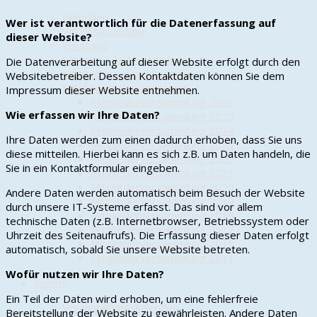
Webshop
Wer ist verantwortlich für die Datenerfassung auf
Vereinsgründung
dieser Website?
Vorstand
Satzung / Beitragsordnung
Die Datenverarbeitung auf dieser Website erfolgt durch den
Mitglied werden / Spenden
Websitebetreiber. Dessen Kontaktdaten können Sie dem
Mitgliederversammlungen
Impressum dieser Website entnehmen.
Mitgliederversammlung 2026
Wie erfassen wir Ihre Daten?
Mitgliederversammlung 2025
Mitgliederversammlung 2024
Ihre Daten werden zum einen dadurch erhoben, dass Sie uns
Mitgliederversammlung 2023
diese mitteilen. Hierbei kann es sich z.B. um Daten handeln, die
Mitgliederversammlung 2022
Sie in ein Kontaktformular eingeben.
Mitgliederversammlung 2021
Mitgliederversammlung 2020
Andere Daten werden automatisch beim Besuch der Website
Mitgliederversammlung 2019
durch unsere IT-Systeme erfasst. Das sind vor allem
Mitgliederversammlung 2018
technische Daten (z.B. Internetbrowser, Betriebssystem oder
Mitgliederversammlung 2017
Uhrzeit des Seitenaufrufs). Die Erfassung dieser Daten erfolgt
Mitgliederversammlung 2016
automatisch, sobald Sie unsere Website betreten.
Mitgliederversammlung 2011
Wofür nutzen wir Ihre Daten?
Events
Ein Teil der Daten wird erhoben, um eine fehlerfreie
Veranstaltungskalender
Bereitstellung der Website zu gewährleisten. Andere Daten