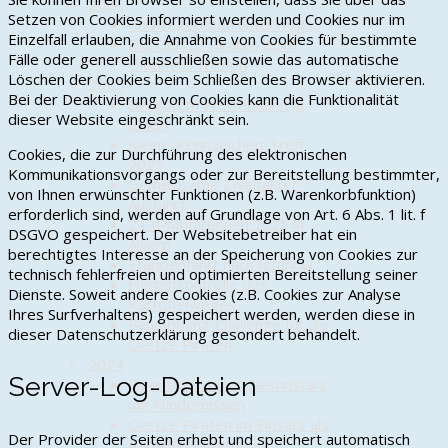
2026
Setzen von Cookies informiert werden und Cookies nur im
Radwegepaten unterwegs
Einzelfall erlauben, die Annahme von Cookies für bestimmte
Die Oertze Piraten beim
Fälle oder generell ausschließen sowie das automatische
Oldtimer-Treffen
Löschen der Cookies beim Schließen des Browser aktivieren.
2025
Bei der Deaktivierung von Cookies kann die Funktionalität
Bei gutem Wetter kann ja
dieser Website eingeschränkt sein.
jeder!
Kleine-Kennzeichen-Treff
Cookies, die zur Durchführung des elektronischen
2025
Kommunikationsvorgangs oder zur Bereitstellung bestimmter,
Gemeinsame Zweitakter-
von Ihnen erwünschter Funktionen (z.B. Warenkorbfunktion)
Ausfahrt
erforderlich sind, werden auf Grundlage von Art. 6 Abs. 1 lit. f
24-h-Mofarennen 2025 in
DSGVO gespeichert. Der Websitebetreiber hat ein
Alvern
berechtigtes Interesse an der Speicherung von Cookies zur
Etappenfahrt nach Istanbul
technisch fehlerfreien und optimierten Bereitstellung seiner
Herbstkontrolle des
Dienste. Soweit andere Cookies (z.B. Cookies zur Analyse
Kartoffelweges
Ihres Surfverhaltens) gespeichert werden, werden diese in
Baumpflanz-Challenge für die
dieser Datenschutzerklärung gesondert behandelt.
Oertze Piraten
2024
Server-Log-Dateien
Eigentlich… oder: Saisonstart
mit Hindernissen
Oertze Piraten im Einsatz als
Der Provider der Seiten erhebt und speichert automatisch
Radwegepaten