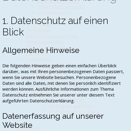
Straßenbau in Trauen
Trauen Haus Vorwerk 1
Der Heimleuchter
1. Datenschutz auf einen
Neue Straßennamen in
Trauen!
Blick
Dorfwappen
Dörfergemeinschaftshaus
Kindertagesstätte
Ortsgestaltungskonzept
Allgemeine Hinweise
Dorfchronik
Kartoffelweg
Breitbandinternet
Die folgenden Hinweise geben einen einfachen Überblick
Meilensteine
darüber, was mit Ihren personenbezogenen Daten passiert,
Musteranschluss
wenn Sie unsere Website besuchen. Personenbezogene
Info-Veranstaltung
Daten sind alle Daten, mit denen Sie persönlich identifiziert
Download Formulare
werden können. Ausführliche Informationen zum Thema
Solarpark Trauen
Datenschutz entnehmen Sie unserer unter diesem Text
Energiegenossenschaft
aufgeführten Datenschutzerklärung.
Vortrag zur geplanten
Freiflächenphotovoltaik in
Datenerfassung auf unserer
Trauen
Website
Förderverein