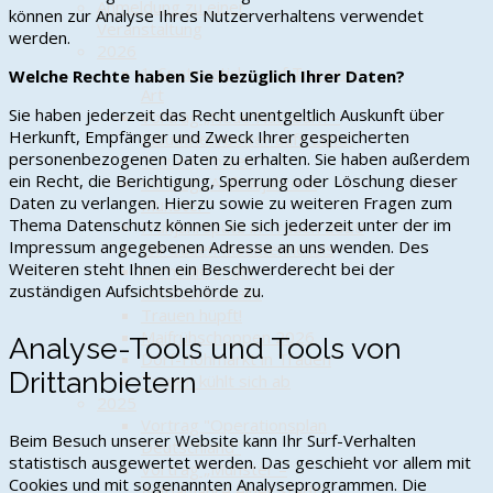
Anmeldung zu einer
können zur Analyse Ihres Nutzerverhaltens verwendet
Veranstaltung
werden.
2026
1. Spatenstich – auf Trauener
Welche Rechte haben Sie bezüglich Ihrer Daten?
Art
Sie haben jederzeit das Recht unentgeltlich Auskunft über
Vortrag „Neue Nachbarn –
Herkunft, Empfänger und Zweck Ihrer gespeicherten
Industriearbeiter aufs Land“
personenbezogenen Daten zu erhalten. Sie haben außerdem
Trauen-Tower
ein Recht, die Berichtigung, Sperrung oder Löschung dieser
Vortrag „Aufbaujahre in
Daten zu verlangen. Hierzu sowie zu weiteren Fragen zum
Munster“
Thema Datenschutz können Sie sich jederzeit unter der im
Frühjahrsputz in Trauen 2026
Impressum angegebenen Adresse an uns wenden. Des
Wir bauen Insektenhotels
Weiteren steht Ihnen ein Beschwerderecht bei der
Komödie in der
zuständigen Aufsichtsbehörde zu.
Mehrzweckhalle
Trauen hüpft!
Maifrühschoppen 2026
Analyse-Tools und Tools von
Dorf-Flohmarkt in Trauen
Drittanbietern
Trauen kühlt sich ab
2025
Vortrag "Operationsplan
Beim Besuch unserer Website kann Ihr Surf-Verhalten
Deutschland"
statistisch ausgewertet werden. Das geschieht vor allem mit
Vortrag „Munster –
Cookies und mit sogenannten Analyseprogrammen. Die
Aufbaujahre einer Stadt“