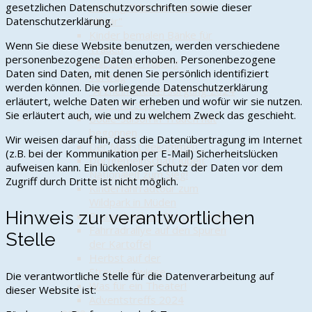
Vortrag "Munster und das
gesetzlichen Datenschutzvorschriften sowie dieser
Militär"
Datenschutzerklärung.
Kinder bemalen Bänke für
Wenn Sie diese Website benutzen, werden verschiedene
Trauen
personenbezogene Daten erhoben. Personenbezogene
Chic in den Frühling
Daten sind Daten, mit denen Sie persönlich identifiziert
Vortrag
werden können. Die vorliegende Datenschutzerklärung
"Arzneimittelversorgung 2024
erläutert, welche Daten wir erheben und wofür wir sie nutzen.
und E-Rezept"
Sie erläutert auch, wie und zu welchem Zweck das geschieht.
Boule-Saison in Trauen hat
begonnen
Wir weisen darauf hin, dass die Datenübertragung im Internet
Der Mai ist gekommen…
(z.B. bei der Kommunikation per E-Mail) Sicherheitslücken
Dorfgemeinschaft jubelt
aufweisen kann. Ein lückenloser Schutz der Daten vor dem
Nationalelf zum Sieg!
Zugriff durch Dritte ist nicht möglich.
Kinderfahrradtour zum
Wildpark in Müden
Hinweis zur verantwortlichen
Piratenbank an Ort und Stelle
Fahrradrallye auf den Spuren
Stelle
der Kartoffel
Herbst auf der
Streuobstwiese
Die verantwortliche Stelle für die Datenverarbeitung auf
Was für ein Theater!
dieser Website ist:
Adventstreffs 2024