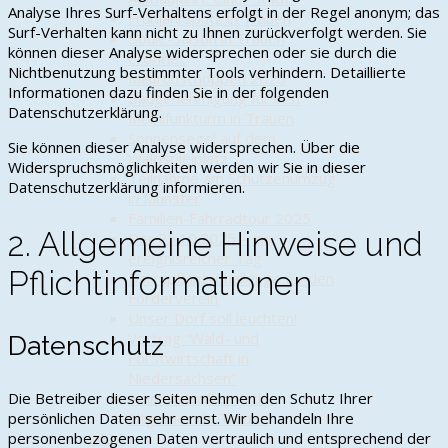
Analyse Ihres Surf-Verhaltens erfolgt in der Regel anonym; das
Frühjahrsputz in Trauen
Surf-Verhalten kann nicht zu Ihnen zurückverfolgt werden. Sie
Boule-Saison in Trauen
können dieser Analyse widersprechen oder sie durch die
eröffnet
Nichtbenutzung bestimmter Tools verhindern. Detaillierte
Maifrühschoppen 2025
Informationen dazu finden Sie in der folgenden
Baugenehmigung für den
Datenschutzerklärung.
Mobilfunkturm in Trauen
Sonnensegel auf dem
Sie können dieser Analyse widersprechen. Über die
Waldspielplatz
Widerspruchsmöglichkeiten werden wir Sie in dieser
Teilnahme am Schützenumzug
Datenschutzerklärung informieren.
in Munster
Familien-Fahrradtour 2025
2. Allgemeine Hinweise und
Der 25.10.2025 – ein
ereignisreicher Tag
Pflichtinformationen
Baumpflanz-Challenge für den
Förderverein
Unser Dorf soll leuchten!
Vortrag “Wald- und
Datenschutz
Forstwirtschaft in
Niedersachsen”
Adventstreffen in der
Die Betreiber dieser Seiten nehmen den Schutz Ihrer
Altgemeinde Trauen
persönlichen Daten sehr ernst. Wir behandeln Ihre
2024
personenbezogenen Daten vertraulich und entsprechend der