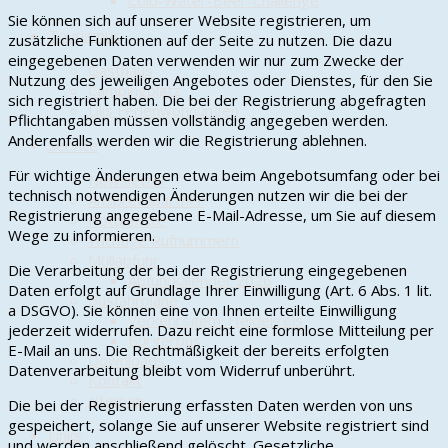
Cold-Water-Beer-Challenge
Sie können sich auf unserer Website registrieren, um
Tourismus
zusätzliche Funktionen auf der Seite zu nutzen. Die dazu
eingegebenen Daten verwenden wir nur zum Zwecke der
Gasthaus
Nutzung des jeweiligen Angebotes oder Dienstes, für den Sie
Campingplatz
sich registriert haben. Die bei der Registrierung abgefragten
Lilis Ferienwohnungen
Pflichtangaben müssen vollständig angegeben werden.
Anderenfalls werden wir die Registrierung ablehnen.
Service
Für wichtige Änderungen etwa beim Angebotsumfang oder bei
Newsletter
technisch notwendigen Änderungen nutzen wir die bei der
Ansprechpartner
Registrierung angegebene E-Mail-Adresse, um Sie auf diesem
Notdienste
Wege zu informieren.
Wichtige Rufnummern
Müllabfuhr
Die Verarbeitung der bei der Registrierung eingegebenen
Abfuhrkalender 2026
Daten erfolgt auf Grundlage Ihrer Einwilligung (Art. 6 Abs. 1 lit.
Busfahrpläne
a DSGVO). Sie können eine von Ihnen erteilte Einwilligung
Verkehrsgem. Heidekreis
jederzeit widerrufen. Dazu reicht eine formlose Mitteilung per
Bürgerbus
E-Mail an uns. Die Rechtmäßigkeit der bereits erfolgten
Downloads
Datenverarbeitung bleibt vom Widerruf unberührt.
Kontakt
sitemap
Die bei der Registrierung erfassten Daten werden von uns
gespeichert, solange Sie auf unserer Website registriert sind
Links
und werden anschließend gelöscht. Gesetzliche