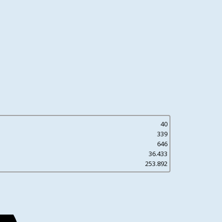
40
339
646
36.433
253.892