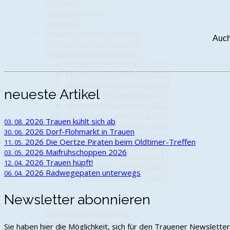
Webshop
Vereinsgründung
Vorstand
Satzung / Beitragsordnung
Auch
Mitglied werden / Spenden
Mitgliederversammlungen
Mitgliederversammlung 2026
Mitgliederversammlung 2025
Mitgliederversammlung 2024
neueste Artikel
Mitgliederversammlung 2023
Mitgliederversammlung 2022
Mitgliederversammlung 2021
2026
Trauen kühlt sich ab
03. 08.
Mitgliederversammlung 2020
2026
Dorf-Flohmarkt in Trauen
30. 06.
Mitgliederversammlung 2019
2026
Die Oertze Piraten beim Oldtimer-Treffen
11. 05.
Mitgliederversammlung 2018
2026
Maifrühschoppen 2026
03. 05.
Mitgliederversammlung 2017
2026
Trauen hüpft!
12. 04.
Mitgliederversammlung 2016
2026
Radwegepaten unterwegs
06. 04.
Mitgliederversammlung 2011
Events
Newsletter abonnieren
Veranstaltungskalender
Anmeldung zu einer
Sie haben hier die Möglichkeit, sich für den Trauener Newslett