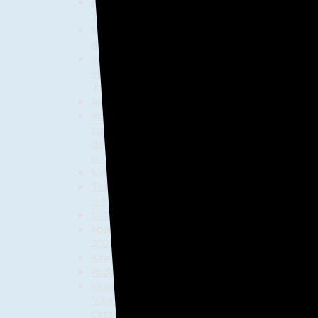
Eröffnung der Bücher-
Tauschzelle
NDR berichtet erneut über
das "Funkloch" Trauen
Vortrag "Munster-Lager –
eine Stadt und „Ihre“ Lager
und Kasernen"
Aktion "Sauberes Dorf"
Vortrag "Vom Einzelbauern
zum Kollektiv - Die Anfänge
der sozialistischen Agrarpolitik
in der DDR"
Maifrühschoppen 2023
Teilnahme am Schützenumzug
in Munster
1. Trauener Dorf-Picknick
Abschluss der Boule-Saison
2023?
Kinder-Fahrradtour
Endlich Mobilfunk in Trauen
Hohe Auszeichnungen für
"Charly" Kirsch und unsere
Ortswehr