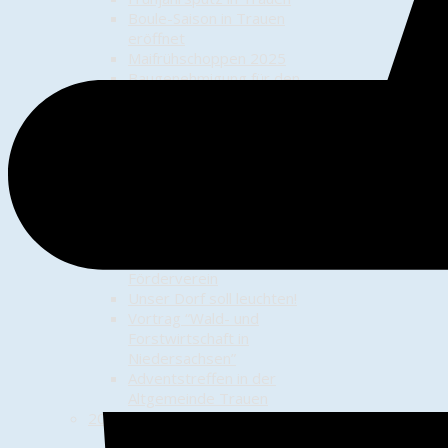
Boule-Saison in Trauen
eröffnet
Maifrühschoppen 2025
Baugenehmigung für den
Mobilfunkturm in Trauen
Sonnensegel auf dem
Waldspielplatz
Teilnahme am Schützenumzug
in Munster
Familien-Fahrradtour 2025
Der 25.10.2025 – ein
ereignisreicher Tag
Baumpflanz-Challenge für den
Förderverein
Unser Dorf soll leuchten!
Vortrag “Wald- und
Forstwirtschaft in
Niedersachsen”
Adventstreffen in der
Altgemeinde Trauen
2024
Vortrag "Munster und das