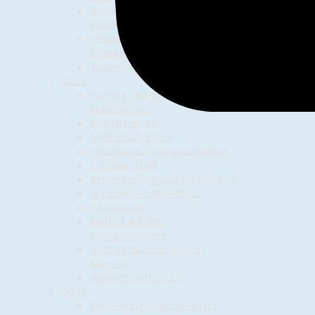
Vortrag zum Themenkomplex
Klimawandel
Herbst auf der
Streuobstwiese
Trauener Adventstreffs 2023
2022
Vortrag "An- und Abbauer und
Handwerker"
Frühjahrsputz
Maifrühschoppen
Gießeinsatz Streuobstwiese
1. Boule-Treff
Kinderausflug Bad Bodenteich
4. Familien-Fahrradtour
Bastelspaß
Herbst auf der
Streuobstwiese
Vortrag Gastronomie in
Munster
Adventstreff 2022
2021
Einweihung Waldspielplatz