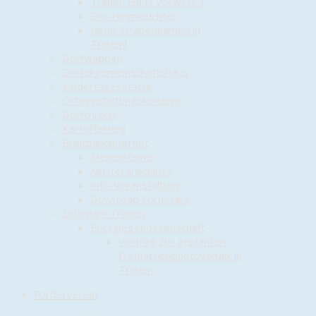
Trauen Haus Vorwerk 1
Der Heimleuchter
Neue Straßennamen in
Trauen!
Dorfwappen
Dörfergemeinschaftshaus
Kindertagesstätte
Ortsgestaltungskonzept
Dorfchronik
Kartoffelweg
Breitbandinternet
Meilensteine
Musteranschluss
Info-Veranstaltung
Download Formulare
Solarpark Trauen
Energiegenossenschaft
Vortrag zur geplanten
Freiflächenphotovoltaik in
Trauen
Förderverein