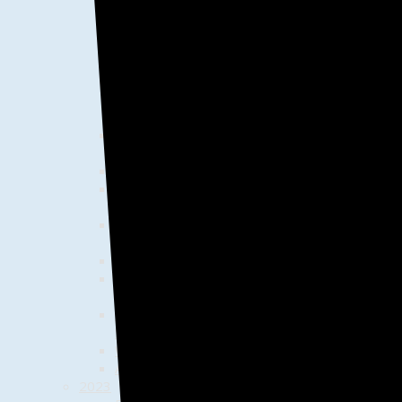
Militär"
Kinder bemalen Bänke für
Trauen
Chic in den Frühling
Vortrag
"Arzneimittelversorgung 2024
und E-Rezept"
Boule-Saison in Trauen hat
begonnen
Der Mai ist gekommen…
Dorfgemeinschaft jubelt
Nationalelf zum Sieg!
Kinderfahrradtour zum
Wildpark in Müden
Piratenbank an Ort und Stelle
Fahrradrallye auf den Spuren
der Kartoffel
Herbst auf der
Streuobstwiese
Was für ein Theater!
Adventstreffs 2024
2023