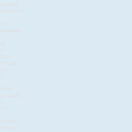
weckhalle
el im Wandel
2019
dspielplatz
r
tour
est
lingen
iner Str.
tzen
k
numbau
nverfügung
n"
adt"
e Schule"
Challenge