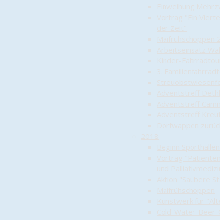
Einweihung Mehrz
Vortrag "Ein Viert
der Zeit"
Maifrühschoppen 
Arbeitseinsatz Wal
Kinder-Fahrradtou
3. Familienfahrrad
Streuobstwiesenf
Adventstreff Deth
Adventstreff Camm
Adventstreff Kreu
Dorfwappen zurüc
2018
Beginn Sporthalle
Vortrag "Patiente
und Palliativmedizi
Aktion "Saubere St
Maifrühschoppen
Kunstwerk für "Alt
Cold-Water-Beer-