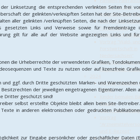
Familien-Fahrradt
der Linksetzung die entsprechenden verlinkten Seiten frei von
Der 25.10.2025 – 
berschaft der gelinkten/verknüpften Seiten hat der Site-Betreiber
ereignisreicher Ta
halten aller gelinkten /verknüpften Seiten, die nach der Linksetz
Baumpflanz-Challe
es gesetzten Links und Verweise sowie für Fremdeinträge 
Förderverein
lärung gilt für alle auf der Website angezeigten Links und für
Unser Dorf soll leu
Vortrag “Wald- un
Forstwirtschaft in
Niedersachsen”
ikationen die Urheberrechte der verwendeten Grafiken, Tondokum
Adventstreffen in 
 Videosequenzen und Texte zu nutzen oder auf lizenzfreie Gra
Altgemeinde Trau
2024
en und ggf. durch Dritte geschützten Marken- und Warenzeichen
Vortrag "Munster 
 Besitzrechten der jeweiligen eingetragenen Eigentümer. Allein a
Militär"
e Dritter geschützt sind!
Kinder bemalen Bä
reiber selbst erstellte Objekte bleibt allein beim Site-Betreibe
Trauen
exte in anderen elektronischen oder gedruckten Publikatione
Chic in den Frühling
Vortrag
"Arzneimittelvers
und E-Rezept"
glichkeit zur Eingabe persönlicher oder geschäftlicher Daten (
Boule-Saison in Tr