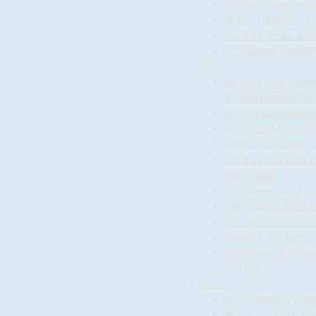
Streuobstwiesenf
NDR: "Funkloch" T
Vortrag "Hausnotr
1. Trauener Advent
2017
Vortrag „Die Wilhe
Bockelmann-Straß
Info Straßenausba
Aktion "Saubere St
Maifrühschoppen 
Vortrag "Lüneburg
Wolfsland"
Schützenumzug
"Wir öffnen unsere
Streuobstwiesenf
Vortrag "50 Jahre 
Wettbewerb "Men
Erfolge"
2016
Info schnelles Inte
Aktion Saubere St