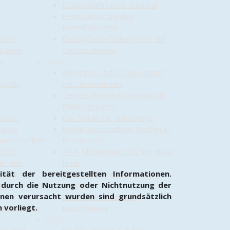
Etappenfahrt nach Istanbul
Herbstkontrolle des
Kartoffelweges
2026
Baumpflanz-Challenge für die
 Trauen
Oertze Piraten
ab
2024
Eigentlich… oder: Saisonstart
nsplan
mit Hindernissen
Oertze Piraten im Einsatz als
–
Radwegepaten
Stadt“
Die "Wilde 13" unterwegs
rauen
Kleine-Kennzeichen-Treffen in
auen eröffnet
Brambostel
2025
24-h-Mofarennen 2024 in Haus
ür den
Ilster
tät der bereitgestellten Informationen.
Trauen
Herbstausfahrt der Oertze
e durch die Nutzung oder Nichtnutzung der
dem
Piraten
nen verursacht wurden sind grundsätzlich
Kontrollfahrt auf dem
 vorliegt.
ützenumzug
Kartoffelweg
2023