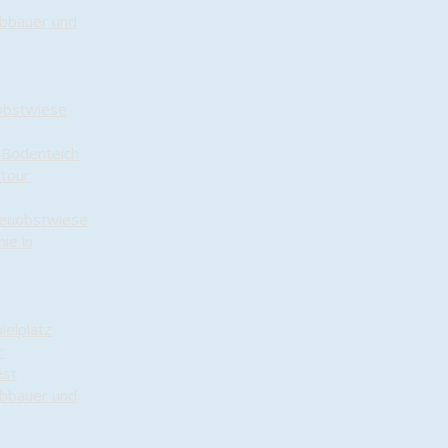
Abbauer und
obstwiese
 Bodenteich
dtour
reuobstwiese
ie in
ielplatz
r
est
Abbauer und