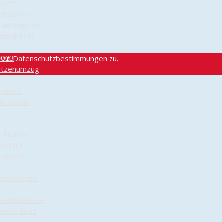
Dorf"
elbauern
e Anfänge der
rpolitik in
2023
eren
Datenschutzbestimmungen
zu.
ützenumzug
icknick
le-Saison
r
in Trauen
gen für
d unsere
menkomplex
reuobstwiese
reffs 2023