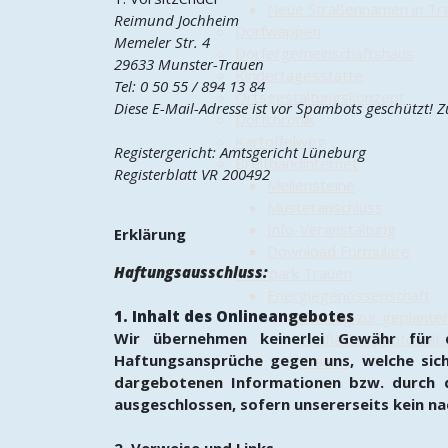
Neue Straßennamen in Tr
Reimund Jochheim
Dorfwappen
Memeler Str. 4
Dörfergemeinschaftshaus
29633 Munster-Trauen
Kindertagesstätte
Tel: 0 50 55 / 894 13 84
Ortsgestaltungskonzept
Diese E-Mail-Adresse ist vor Spambots geschützt! Z
Dorfchronik
Kartoffelweg
Registergericht: Amtsgericht Lüneburg
Breitbandinternet
Registerblatt VR 200492
Meilensteine
Musteranschluss
Info-Veranstaltung
Erklärung
Download Formulare
Haftungsausschluss:
Solarpark Trauen
Energiegenossenschaft
1. Inhalt des Onlineangebotes
Vortrag zur geplante
Wir übernehmen keinerlei Gewähr für di
Freiflächenphotovoltai
Haftungsansprüche gegen uns, welche sich
Trauen
dargebotenen Informationen bzw. durch d
ausgeschlossen, sofern unsererseits kein na
2. Verweise und Links