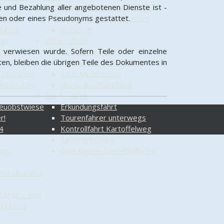
e und Bezahlung aller angebotenen Dienste ist -
Blaue Wolken über Trauen
ten oder eines Pseudonyms gestattet.
mmen…
Eroberung Eisenherzchen
jubelt
Hohoho!!!
g!
2019 - 2020
 verwiesen wurde. Sofern Teile oder einzelne
 zum
Auf großer Fahrt
ten, bleiben die übrigen Teile des Dokumentes in
Wieder auf großer Fahrt
 und Stelle
24-h-Mofarennen
den Spuren
Jahresabschlussfahrt
2015 - 2018
reuobstwiese
Erkundungsfahrt
r!
Tourenfahrer unterwegs
4
Kontrollfahrt Kartoffelweg
Saisoneröffnung
her-
Cold-Water-Beer-Challenge
eut über das
Lager – eine
ager und