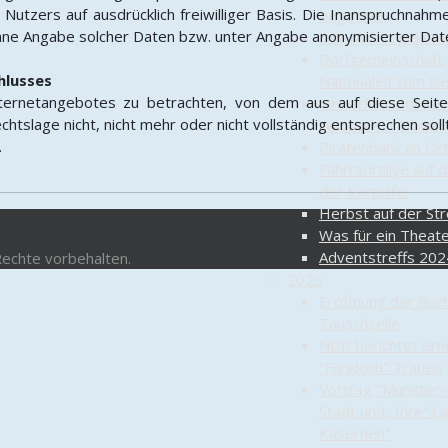
 Nutzers auf ausdrücklich freiwilliger Basis. Die Inanspruchnahm
begonnen
ohne Angabe solcher Daten bzw. unter Angabe anonymisierter Da
Der Mai ist geko
Dorfgemeinschaft 
hlusses
Nationalelf zum Sie
Internetangebotes zu betrachten, von dem aus auf diese Seite
Kinderfahrradtour
tslage nicht, nicht mehr oder nicht vollständig entsprechen soll
Wildpark in Müden
.
Piratenbank an Ort
Fahrradrallye auf 
der Kartoffel
Herbst auf der St
Was für ein Theate
Adventstreffs 202
Rechte vorbehalten.
2023
Eröffnung der Büc
Tauschzelle
NDR berichtet ern
"Funkloch" Trauen
Vortrag "Munster-
Stadt und „Ihre“ L
Kasernen"