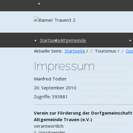
Startseite
Altgemeinde
Aktuelle Seite:
Startseite
Allgemeines
/
Tourismus
/
Ga
Geschichte(n)
Impressum
Naturdenkmal "Adam und 
Der Kreuger von Trauen
ehem. Dorfschulen
Manfred Tödter
Der Opel des Schulmeiste
20. September 2010
Heil- und Pflegeanstalt
Zugriffe: 393881
Der Bahnhof Trauen
Die Landesforst-Gärtnere
Die "Alte Siedlung" in Tra
Verein zur Förderung der Dorfgemeinschaft
Straßenbau in Trauen
Altgemeinde Trauen (e.V.)
Trauen Haus Vorwerk 1
verantwortlich:
Der Heimleuchter
1. Vorsitzender