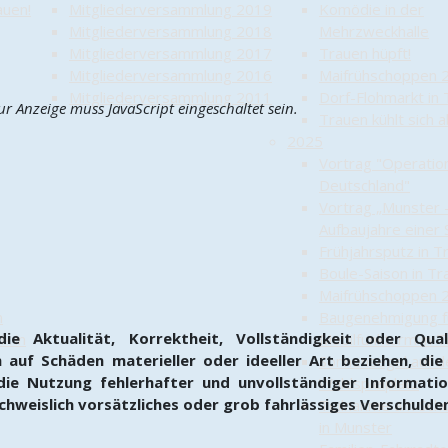
auen!
Mitgliederversammlung 2019
Komödie in der
Mitgliederversammlung 2018
Mehrzweckhalle
Mitgliederversammlung 2017
Trauen hüpft!
Mitgliederversammlung 2016
Maifrühschoppen 
Mitgliederversammlung 2011
Dorf-Flohmarkt in
ur Anzeige muss JavaScript eingeschaltet sein.
Trauen kühlt sich 
2025
Vortrag "Operatio
Deutschland"
Vortrag „Munster 
Aufbaujahre einer 
Frühjahrsputz in T
Boule-Saison in Tr
Maifrühschoppen 
n
Baugenehmigung f
e Aktualität, Korrektheit, Vollständigkeit oder Quali
k in
Mobilfunkturm in 
 auf Schäden materieller oder ideeller Art beziehen, di
Sonnensegel auf 
ie Nutzung fehlerhafter und unvollständiger Informatio
Waldspielplatz
chweislich vorsätzliches oder grob fahrlässiges Verschulden
Teilnahme am Sch
in Munster