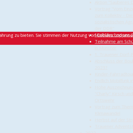
Aktion "Sauberes 
Vortrag "Vom Einz
zum Kollektiv - Di
sozialistischen Agra
der DDR"
Maifrühschoppen 
ahrung zu bieten. Sie stimmen der Nutzung von Cookies und uns
Teilnahme am Sch
in Munster
1. Trauener Dorf-P
Abschluss der Bou
2023?
Kinder-Fahrradtou
Endlich Mobilfunk 
Hohe Auszeichnun
"Charly" Kirsch un
Ortswehr
Vortrag zum The
Klimawandel
Herbst auf der St
Trauener Adventst
2022