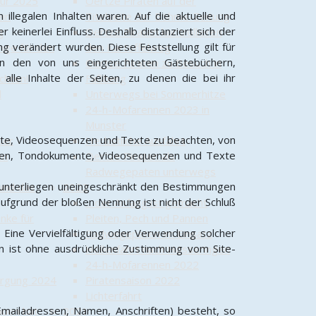
our 2025
Oertze Piraten auf der
 illegalen Inhalten waren. Auf die aktuelle und
ein
Titelseite der Böhme-Zeitung
 keinerlei Einfluss. Deshalb distanziert sich der
g
Oertze Piraten kontrollieren
ung verändert wurden. Diese Feststellung gilt für
nge für den
den Kartoffelweg
in den von uns eingerichteten Gästebüchern,
Oertze Piraten zu Besuch in
 alle Inhalte der Seiten, zu denen die bei ihr
chten!
Faßberg
d
Unterwegs bei Sommerhitze
24-h-Mofarennen 2023 in
Munster
ente, Videosequenzen und Texte zu beachten, von
der
Herbstliche Ausfahrt
fiken, Tondokumente, Videosequenzen und Texte
en
Oertze Piraten als
Radwegepaten unterwegs
 unterliegen uneingeschränkt den Bestimmungen
und das
2022
ufgrund der bloßen Nennung ist nicht der Schluß
... der Anfang ist gemacht
nke für
Pleiten, Pech und Pannen
r. Eine Vervielfältigung oder Verwendung solcher
Radwegepaten im Einsatz
n ist ohne ausdrückliche Zustimmung vom Site-
Höllenfahrt nach Hösseringen
24-h-Mofarennen 2022
orgung 2024
Piratensaison 2022
Lichterfahrt
Emailadressen, Namen, Anschriften) besteht, so
auen hat
2021