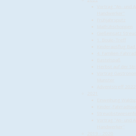
Vortrag "An- und 
Handwerker"
Frühjahrsputz
Maifrühschoppen
Gießeinsatz Streu
1. Boule-Treff
Kinderausflug Bad
4. Familien-Fahrra
Bastelspaß
Herbst auf der St
Vortrag Gastronom
Munster
Adventstreff 2022
2021
Einweihung Waldsp
Kinder-Fahrradtou
Streuobstwiesenf
Vortrag "An- und 
Handwerker"
2019 - 2020