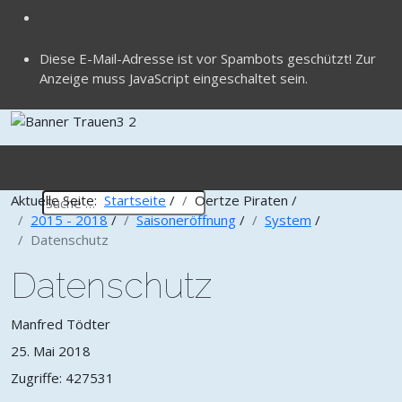
Diese E-Mail-Adresse ist vor Spambots geschützt! Zur
Anzeige muss JavaScript eingeschaltet sein.
Aktuelle Seite:
Startseite
/
Oertze Piraten
/
2015 - 2018
/
Saisoneröffnung
/
System
/
Datenschutz
Datenschutz
Manfred Tödter
25. Mai 2018
Zugriffe: 427531