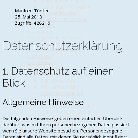
Straßenbau in Trauen
Trauen Haus Vorwerk 1
Manfred Tödter
Der Heimleuchter
25. Mai 2018
Neue Straßennamen in
Zugriffe: 428216
Trauen!
Dorfwappen
Dörfergemeinschaftshaus
Datenschutzerklärung
Kindertagesstätte
Ortsgestaltungskonzept
Dorfchronik
Kartoffelweg
1. Datenschutz auf einen
Breitbandinternet
Meilensteine
Blick
Musteranschluss
Info-Veranstaltung
Download Formulare
Solarpark Trauen
Allgemeine Hinweise
Energiegenossenschaft
Vortrag zur geplanten
Freiflächenphotovoltaik in
Die folgenden Hinweise geben einen einfachen Überblick
Trauen
darüber, was mit Ihren personenbezogenen Daten passiert,
wenn Sie unsere Website besuchen. Personenbezogene
Förderverein
Daten sind alle Daten, mit denen Sie persönlich identifiziert