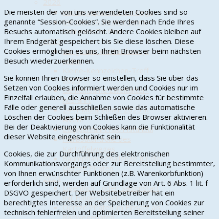
2026
Die meisten der von uns verwendeten Cookies sind so
Radwegepaten unterwegs
genannte “Session-Cookies”. Sie werden nach Ende Ihres
Die Oertze Piraten beim
Besuchs automatisch gelöscht. Andere Cookies bleiben auf
Oldtimer-Treffen
Ihrem Endgerät gespeichert bis Sie diese löschen. Diese
2025
Cookies ermöglichen es uns, Ihren Browser beim nächsten
Bei gutem Wetter kann ja
Besuch wiederzuerkennen.
jeder!
Kleine-Kennzeichen-Treff
Sie können Ihren Browser so einstellen, dass Sie über das
2025
Setzen von Cookies informiert werden und Cookies nur im
Gemeinsame Zweitakter-
Einzelfall erlauben, die Annahme von Cookies für bestimmte
Ausfahrt
Fälle oder generell ausschließen sowie das automatische
24-h-Mofarennen 2025 in
Löschen der Cookies beim Schließen des Browser aktivieren.
Alvern
Bei der Deaktivierung von Cookies kann die Funktionalität
Etappenfahrt nach Istanbul
dieser Website eingeschränkt sein.
Herbstkontrolle des
Kartoffelweges
Cookies, die zur Durchführung des elektronischen
Baumpflanz-Challenge für die
Kommunikationsvorgangs oder zur Bereitstellung bestimmter,
Oertze Piraten
von Ihnen erwünschter Funktionen (z.B. Warenkorbfunktion)
2024
erforderlich sind, werden auf Grundlage von Art. 6 Abs. 1 lit. f
Eigentlich… oder: Saisonstart
DSGVO gespeichert. Der Websitebetreiber hat ein
mit Hindernissen
berechtigtes Interesse an der Speicherung von Cookies zur
Oertze Piraten im Einsatz als
technisch fehlerfreien und optimierten Bereitstellung seiner
Radwegepaten