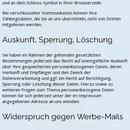
und an dem Schloss-Symbol in Ihrer Browserzeile.
2016
Info schnelles Internet
Bei verschlüsselter Kommunikation können Ihre
Aktion Saubere Stadt
Zahlungsdaten, die Sie an uns übermitteln, nicht von Dritten
Musteranschluss Glasfaser
mitgelesen werden.
Frühschoppen 1. Mai
Schützenumzug Munster
Einweihung Glasfaser
Auskunft, Sperrung, Löschung
Familienfahrradtour
Pflege Streuobstwiese
Sie haben im Rahmen der geltenden gesetzlichen
Besichtigung DLR
Bestimmungen jederzeit das Recht auf unentgeltliche Auskunft
Adventsexpress
über Ihre gespeicherten personenbezogenen Daten, deren
Jahresabschlussfeier
Herkunft und Empfänger und den Zweck der
2015
Datenverarbeitung und ggf. ein Recht auf Berichtigung,
Vortrag Kaffeeanbau
Sperrung oder Löschung dieser Daten. Hierzu sowie zu
Peter kümmt inkognito
weiteren Fragen zum Thema personenbezogene Daten
Aktion "Saubere Stadt"
können Sie sich jederzeit unter der im Impressum
Frühschoppen 1. Mai
angegebenen Adresse an uns wenden.
Pfingstbaumpflanzen
Bänke Streuobstwiese
Erkundungsfahrt
Widerspruch gegen Werbe-Mails
1. Familienfahrradtour
Erweiterung Streuobstwiese