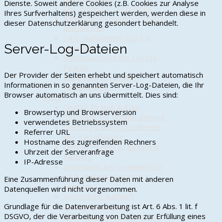
Dienste. Soweit andere Cookies (z.B. Cookies zur Analyse
Die "Wilde 13" unterwegs
Ihres Surfverhaltens) gespeichert werden, werden diese in
Kleine-Kennzeichen-Treffen in
dieser Datenschutzerklärung gesondert behandelt.
Brambostel
24-h-Mofarennen 2024 in
Server-Log-Dateien
Haus Ilster
Herbstausfahrt der Oertze
Piraten
Der Provider der Seiten erhebt und speichert automatisch
Kontrollfahrt auf dem
Informationen in so genannten Server-Log-Dateien, die Ihr
Kartoffelweg
Browser automatisch an uns übermittelt. Dies sind:
2023
Oertze Piraten auf der
Browsertyp und Browserversion
Titelseite der Böhme-Zeitung
verwendetes Betriebssystem
Oertze Piraten kontrollieren
Referrer URL
den Kartoffelweg
Hostname des zugreifenden Rechners
Oertze Piraten zu Besuch in
Uhrzeit der Serveranfrage
Faßberg
IP-Adresse
Unterwegs bei Sommerhitze
24-h-Mofarennen 2023 in
Eine Zusammenführung dieser Daten mit anderen
Munster
Datenquellen wird nicht vorgenommen.
Herbstliche Ausfahrt
Grundlage für die Datenverarbeitung ist Art. 6 Abs. 1 lit. f
Oertze Piraten als
DSGVO, der die Verarbeitung von Daten zur Erfüllung eines
Radwegepaten unterwegs