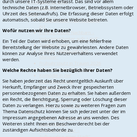
durch unsere IT-Systeme erfasst. Das sind vor allem
Anmeldung zu einer
technische Daten (z.B. Internetbrowser, Betriebssystem oder
Veranstaltung
Uhrzeit des Seitenaufrufs). Die Erfassung dieser Daten erfolgt
2026
automatisch, sobald Sie unsere Website betreten.
1. Spatenstich – auf Trauener
Art
Wofür nutzen wir Ihre Daten?
Vortrag „Neue Nachbarn –
Industriearbeiter aufs Land“
Ein Teil der Daten wird erhoben, um eine fehlerfreie
Trauen-Tower
Bereitstellung der Website zu gewährleisten. Andere Daten
Vortrag „Aufbaujahre in
können zur Analyse Ihres Nutzerverhaltens verwendet
Munster“
werden.
Frühjahrsputz in Trauen 2026
Wir bauen Insektenhotels
Welche Rechte haben Sie bezüglich Ihrer Daten?
Komödie in der
Sie haben jederzeit das Recht unentgeltlich Auskunft über
Mehrzweckhalle
Herkunft, Empfänger und Zweck Ihrer gespeicherten
Trauen hüpft!
personenbezogenen Daten zu erhalten. Sie haben außerdem
Maifrühschoppen 2026
ein Recht, die Berichtigung, Sperrung oder Löschung dieser
Dorf-Flohmarkt in Trauen
Daten zu verlangen. Hierzu sowie zu weiteren Fragen zum
Trauen kühlt sich ab
Thema Datenschutz können Sie sich jederzeit unter der im
2025
Impressum angegebenen Adresse an uns wenden. Des
Vortrag "Operationsplan
Weiteren steht Ihnen ein Beschwerderecht bei der
Deutschland"
zuständigen Aufsichtsbehörde zu.
Vortrag „Munster –
Aufbaujahre einer Stadt“