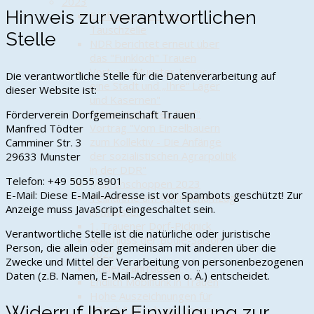
2023
Hinweis zur verantwortlichen
Eröffnung der Bücher-
Tauschzelle
Stelle
NDR berichtet erneut über
das "Funkloch" Trauen
Vortrag "Munster-Lager –
Die verantwortliche Stelle für die Datenverarbeitung auf
eine Stadt und „Ihre“ Lager
dieser Website ist:
und Kasernen"
Aktion "Sauberes Dorf"
Förderverein Dorfgemeinschaft Trauen
Vortrag "Vom Einzelbauern
Manfred Tödter
zum Kollektiv - Die Anfänge
Camminer Str. 3
der sozialistischen Agrarpolitik
29633 Munster
in der DDR"
Telefon: +49 5055 8901
Maifrühschoppen 2023
E-Mail:
Diese E-Mail-Adresse ist vor Spambots geschützt! Zur
Teilnahme am Schützenumzug
Anzeige muss JavaScript eingeschaltet sein.
in Munster
1. Trauener Dorf-Picknick
Verantwortliche Stelle ist die natürliche oder juristische
Abschluss der Boule-Saison
Person, die allein oder gemeinsam mit anderen über die
2023?
Zwecke und Mittel der Verarbeitung von personenbezogenen
Kinder-Fahrradtour
Daten (z.B. Namen, E-Mail-Adressen o. Ä.) entscheidet.
Endlich Mobilfunk in Trauen
Hohe Auszeichnungen für
Widerruf Ihrer Einwilligung zur
"Charly" Kirsch und unsere