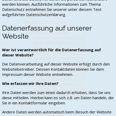
werden können. Ausführliche Informationen zum Thema
Webshop
Datenschutz entnehmen Sie unserer unter diesem Text
Vereinsgründung
aufgeführten Datenschutzerklärung.
Vorstand
Satzung / Beitragsordnung
Datenerfassung auf unserer
Mitglied werden / Spenden
Mitgliederversammlungen
Website
Mitgliederversammlung 2026
Mitgliederversammlung 2025
Mitgliederversammlung 2024
Wer ist verantwortlich für die Datenerfassung auf
Mitgliederversammlung 2023
dieser Website?
Mitgliederversammlung 2022
Mitgliederversammlung 2021
Die Datenverarbeitung auf dieser Website erfolgt durch den
Mitgliederversammlung 2020
Websitebetreiber. Dessen Kontaktdaten können Sie dem
Mitgliederversammlung 2019
Impressum dieser Website entnehmen.
Mitgliederversammlung 2018
Wie erfassen wir Ihre Daten?
Mitgliederversammlung 2017
Mitgliederversammlung 2016
Ihre Daten werden zum einen dadurch erhoben, dass Sie uns
Mitgliederversammlung 2011
diese mitteilen. Hierbei kann es sich z.B. um Daten handeln, die
Sie in ein Kontaktformular eingeben.
Events
Andere Daten werden automatisch beim Besuch der Website
Veranstaltungskalender