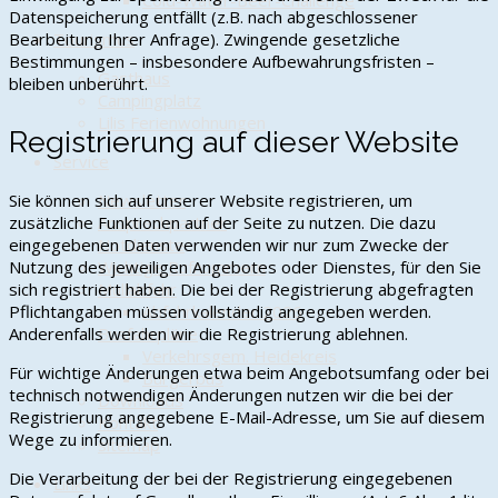
Cold-Water-Beer-Challenge
Datenspeicherung entfällt (z.B. nach abgeschlossener
Bearbeitung Ihrer Anfrage). Zwingende gesetzliche
Tourismus
Bestimmungen – insbesondere Aufbewahrungsfristen –
Gasthaus
bleiben unberührt.
Campingplatz
Lilis Ferienwohnungen
Registrierung auf dieser Website
Service
Sie können sich auf unserer Website registrieren, um
Newsletter
zusätzliche Funktionen auf der Seite zu nutzen. Die dazu
Ansprechpartner
eingegebenen Daten verwenden wir nur zum Zwecke der
Notdienste
Nutzung des jeweiligen Angebotes oder Dienstes, für den Sie
Wichtige Rufnummern
sich registriert haben. Die bei der Registrierung abgefragten
Müllabfuhr
Pflichtangaben müssen vollständig angegeben werden.
Abfuhrkalender 2026
Anderenfalls werden wir die Registrierung ablehnen.
Busfahrpläne
Verkehrsgem. Heidekreis
Für wichtige Änderungen etwa beim Angebotsumfang oder bei
Bürgerbus
technisch notwendigen Änderungen nutzen wir die bei der
Downloads
Registrierung angegebene E-Mail-Adresse, um Sie auf diesem
Kontakt
Wege zu informieren.
sitemap
Die Verarbeitung der bei der Registrierung eingegebenen
Links