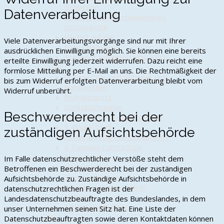
Ortswehr
Datenverarbeitung
Vortrag zum Themenkomplex
Klimawandel
Herbst auf der
Viele Datenverarbeitungsvorgänge sind nur mit Ihrer
Streuobstwiese
ausdrücklichen Einwilligung möglich. Sie können eine bereits
Trauener Adventstreffs 2023
erteilte Einwilligung jederzeit widerrufen. Dazu reicht eine
2022
formlose Mitteilung per E-Mail an uns. Die Rechtmäßigkeit der
Vortrag "An- und Abbauer und
bis zum Widerruf erfolgten Datenverarbeitung bleibt vom
Handwerker"
Widerruf unberührt.
Frühjahrsputz
Maifrühschoppen
Beschwerderecht bei der
Gießeinsatz Streuobstwiese
1. Boule-Treff
zuständigen Aufsichtsbehörde
Kinderausflug Bad Bodenteich
4. Familien-Fahrradtour
Bastelspaß
Im Falle datenschutzrechtlicher Verstöße steht dem
Herbst auf der
Betroffenen ein Beschwerderecht bei der zuständigen
Streuobstwiese
Aufsichtsbehörde zu. Zuständige Aufsichtsbehörde in
Vortrag Gastronomie in
datenschutzrechtlichen Fragen ist der
Munster
Landesdatenschutzbeauftragte des Bundeslandes, in dem
Adventstreff 2022
unser Unternehmen seinen Sitz hat. Eine Liste der
2021
Datenschutzbeauftragten sowie deren Kontaktdaten können