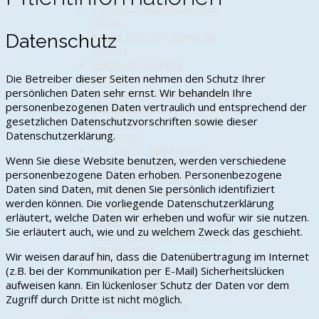
Vortrag "Munster und das
Militär"
Kinder bemalen Bänke für
Datenschutz
Trauen
Chic in den Frühling
Vortrag
Die Betreiber dieser Seiten nehmen den Schutz Ihrer
"Arzneimittelversorgung 2024
persönlichen Daten sehr ernst. Wir behandeln Ihre
und E-Rezept"
personenbezogenen Daten vertraulich und entsprechend der
Boule-Saison in Trauen hat
gesetzlichen Datenschutzvorschriften sowie dieser
begonnen
Datenschutzerklärung.
Der Mai ist gekommen…
Wenn Sie diese Website benutzen, werden verschiedene
Dorfgemeinschaft jubelt
personenbezogene Daten erhoben. Personenbezogene
Nationalelf zum Sieg!
Daten sind Daten, mit denen Sie persönlich identifiziert
Kinderfahrradtour zum
werden können. Die vorliegende Datenschutzerklärung
Wildpark in Müden
erläutert, welche Daten wir erheben und wofür wir sie nutzen.
Piratenbank an Ort und Stelle
Sie erläutert auch, wie und zu welchem Zweck das geschieht.
Fahrradrallye auf den Spuren
der Kartoffel
Wir weisen darauf hin, dass die Datenübertragung im Internet
Herbst auf der
(z.B. bei der Kommunikation per E-Mail) Sicherheitslücken
Streuobstwiese
aufweisen kann. Ein lückenloser Schutz der Daten vor dem
Was für ein Theater!
Zugriff durch Dritte ist nicht möglich.
Adventstreffs 2024