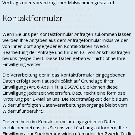
Vertrags oder vorvertraglicher Maßnahmen gestattet.
2022
... der Anfang ist gemacht
Pleiten, Pech und Pannen
Kontaktformular
Radwegepaten im Einsatz
Höllenfahrt nach Hösseringen
24-h-Mofarennen 2022
Wenn Sie uns per Kontaktformular Anfragen zukommen lassen,
Piratensaison 2022
werden Ihre Angaben aus dem Anfrageformular inklusive der
Lichterfahrt
von Ihnen dort angegebenen Kontaktdaten zwecks
2021
Bearbeitung der Anfrage und für den Fall von Anschlussfragen
Blaue Wolken über Trauen
bei uns gespeichert. Diese Daten geben wir nicht ohne Ihre
Eroberung Eisenherzchen
Einwilligung weiter.
Hohoho!!!
Die Verarbeitung der in das Kontaktformular eingegebenen
2019 - 2020
Daten erfolgt somit ausschließlich auf Grundlage Ihrer
Auf großer Fahrt
Einwilligung (Art. 6 Abs. 1 lit. a DSGVO). Sie können diese
Wieder auf großer Fahrt
Einwilligung jederzeit widerrufen. Dazu reicht eine formlose
24-h-Mofarennen
Mitteilung per E-Mail an uns. Die Rechtmäßigkeit der bis zum
Jahresabschlussfahrt
Widerruf erfolgten Datenverarbeitungsvorgänge bleibt vom
2015 - 2018
Widerruf unberührt.
Erkundungsfahrt
Tourenfahrer unterwegs
Die von Ihnen im Kontaktformular eingegebenen Daten
Kontrollfahrt Kartoffelweg
verbleiben bei uns, bis Sie uns zur Löschung auffordern, Ihre
Saisoneröffnung
Einwilligung zur Speicherung widerrufen oder der Zweck für die