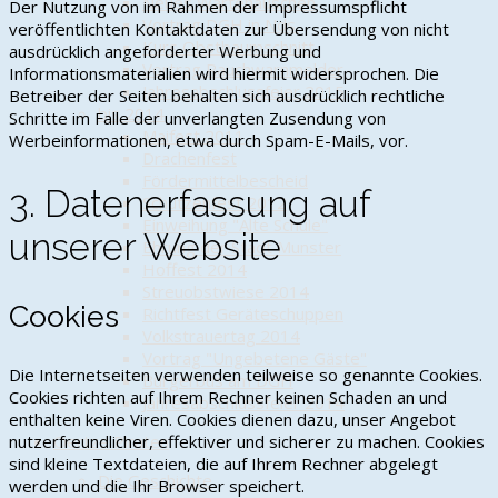
Neues Wartehäuschen
Der Nutzung von im Rahmen der Impressumspflicht
Vortrag DGH in Nds.
veröffentlichten Kontaktdaten zur Übersendung von nicht
Kurs Obstbaumschnitt
ausdrücklich angeforderter Werbung und
Vortrag Rauchwarnmelder
Informationsmaterialien wird hiermit widersprochen. Die
Jahresabschlussfeier 2015
Betreiber der Seiten behalten sich ausdrücklich rechtliche
bis 2014
Schritte im Falle der unverlangten Zusendung von
Maifest 2011
Werbeinformationen, etwa durch Spam-E-Mails, vor.
Drachenfest
Fördermittelbescheid
3. Datenerfassung auf
Schützenfest 2012
Einweihung "Alte Schule"
unserer Website
Ehrung der Stadt Munster
Hoffest 2014
Streuobstwiese 2014
Cookies
Richtfest Geräteschuppen
Volkstrauertag 2014
Vortrag "Ungebetene Gäste"
Die Internetseiten verwenden teilweise so genannte Cookies.
Bürgerbus am DGH
Cookies richten auf Ihrem Rechner keinen Schaden an und
Jahresabschlussfeier 2014
enthalten keine Viren. Cookies dienen dazu, unser Angebot
nutzerfreundlicher, effektiver und sicherer zu machen. Cookies
Oertze Piraten
sind kleine Textdateien, die auf Ihrem Rechner abgelegt
Die Geschichte
werden und die Ihr Browser speichert.