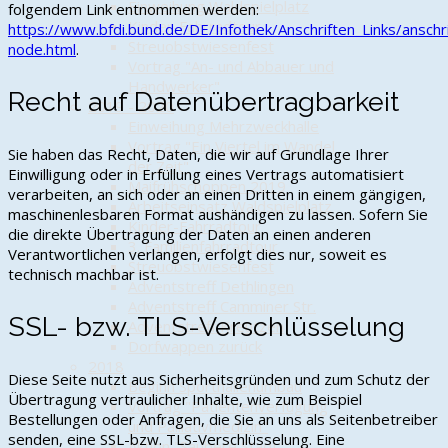
Einweihung Waldspielplatz
folgendem Link entnommen werden:
Kinder-Fahrradtour
https://www.bfdi.bund.de/DE/Infothek/Anschriften_Links/anschri
Streuobstwiesenfest
node.html
.
Vortrag "An- und Abbauer und
Handwerker"
Recht auf Datenübertragbarkeit
2019 - 2020
Einweihung Mehrzweckhalle
Vortrag "Ein Viertel im Wandel
Sie haben das Recht, Daten, die wir auf Grundlage Ihrer
der Zeit"
Einwilligung oder in Erfüllung eines Vertrags automatisiert
Maifrühschoppen 2019
verarbeiten, an sich oder an einen Dritten in einem gängigen,
Arbeitseinsatz Waldspielplatz
maschinenlesbaren Format aushändigen zu lassen. Sofern Sie
Kinder-Fahrradtour
die direkte Übertragung der Daten an einen anderen
3. Familienfahrradtour
Verantwortlichen verlangen, erfolgt dies nur, soweit es
Streuobstwiesenfest
technisch machbar ist.
Adventstreff Dethlingen
Adventstreff Camminer Str.
SSL- bzw. TLS-Verschlüsselung
Adventstreff Kreutzen
Dorfwappen zurück
2018
Diese Seite nutzt aus Sicherheitsgründen und zum Schutz der
Beginn Sporthallenumbau
Übertragung vertraulicher Inhalte, wie zum Beispiel
Vortrag "Patientenverfügung
Bestellungen oder Anfragen, die Sie an uns als Seitenbetreiber
und Palliativmedizin"
senden, eine SSL-bzw. TLS-Verschlüsselung. Eine
Aktion "Saubere Stadt"