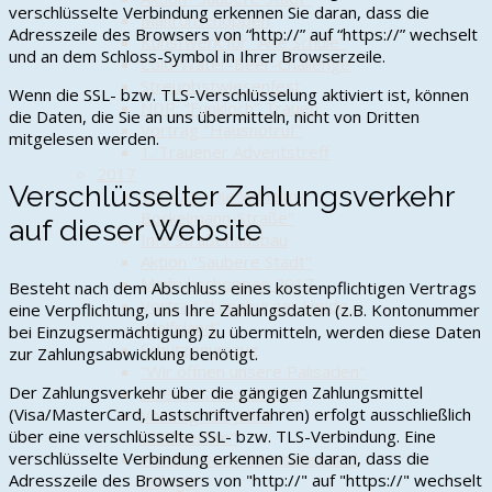
verschlüsselte Verbindung erkennen Sie daran, dass die
Maifrühschoppen
Adresszeile des Browsers von “http://” auf “https://” wechselt
Kunstwerk für "Alte Schule"
und an dem Schloss-Symbol in Ihrer Browserzeile.
Cold-Water-Beer-Challenge
Streuobstwiesenfest
Wenn die SSL- bzw. TLS-Verschlüsselung aktiviert ist, können
NDR: "Funkloch" Trauen
die Daten, die Sie an uns übermitteln, nicht von Dritten
Vortrag "Hausnotruf"
mitgelesen werden.
1. Trauener Adventstreff
2017
Verschlüsselter Zahlungsverkehr
Vortrag „Die Wilhelm-
Bockelmann-Straße"
auf dieser Website
Info Straßenausbau
Aktion "Saubere Stadt"
Maifrühschoppen 2017
Besteht nach dem Abschluss eines kostenpflichtigen Vertrags
Vortrag "Lüneburger Heide -
eine Verpflichtung, uns Ihre Zahlungsdaten (z.B. Kontonummer
Wolfsland"
bei Einzugsermächtigung) zu übermitteln, werden diese Daten
Schützenumzug
zur Zahlungsabwicklung benötigt.
"Wir öffnen unsere Palisaden"
Der Zahlungsverkehr über die gängigen Zahlungsmittel
Streuobstwiesenfest
(Visa/MasterCard, Lastschriftverfahren) erfolgt ausschließlich
Vortrag "50 Jahre
über eine verschlüsselte SSL- bzw. TLS-Verbindung. Eine
Stadtrechte"
verschlüsselte Verbindung erkennen Sie daran, dass die
Wettbewerb "Menschen und
Adresszeile des Browsers von "http://" auf "https://" wechselt
Erfolge"