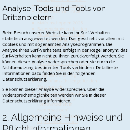
Frühjahrsputz in Trauen
Analyse-Tools und Tools von
Boule-Saison in Trauen
Drittanbietern
eröffnet
Maifrühschoppen 2025
Baugenehmigung für den
Beim Besuch unserer Website kann Ihr Surf-Verhalten
Mobilfunkturm in Trauen
statistisch ausgewertet werden. Das geschieht vor allem mit
Sonnensegel auf dem
Cookies und mit sogenannten Analyseprogrammen. Die
Waldspielplatz
Analyse Ihres Surf-Verhaltens erfolgt in der Regel anonym; das
Teilnahme am Schützenumzug
Surf-Verhalten kann nicht zu Ihnen zurückverfolgt werden. Sie
in Munster
können dieser Analyse widersprechen oder sie durch die
Familien-Fahrradtour 2025
Nichtbenutzung bestimmter Tools verhindern. Detaillierte
Der 25.10.2025 – ein
Informationen dazu finden Sie in der folgenden
ereignisreicher Tag
Datenschutzerklärung.
Baumpflanz-Challenge für den
Förderverein
Sie können dieser Analyse widersprechen. Über die
Unser Dorf soll leuchten!
Widerspruchsmöglichkeiten werden wir Sie in dieser
Vortrag “Wald- und
Datenschutzerklärung informieren.
Forstwirtschaft in
Niedersachsen”
2. Allgemeine Hinweise und
Adventstreffen in der
Altgemeinde Trauen
Pflichtinformationen
2024